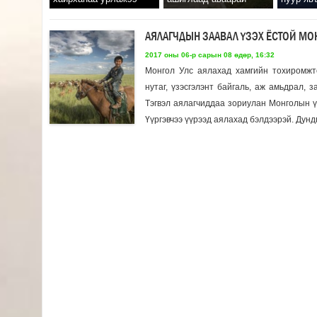
АЯЛАГЧДЫН ЗААВАЛ ҮЗЭХ ЁСТОЙ МОН
2017 оны 06-р сарын 08 өдөр, 16:32
Монгол Улс аялахад хамгийн тохиромжто
нутаг, үзэсгэлэнт байгаль, аж амьдрал, 
Тэгвэл аялагчиддаа зориулан Монголын ү
Үүргэвчээ үүрээд аялахад бэлдээрэй. Дундг