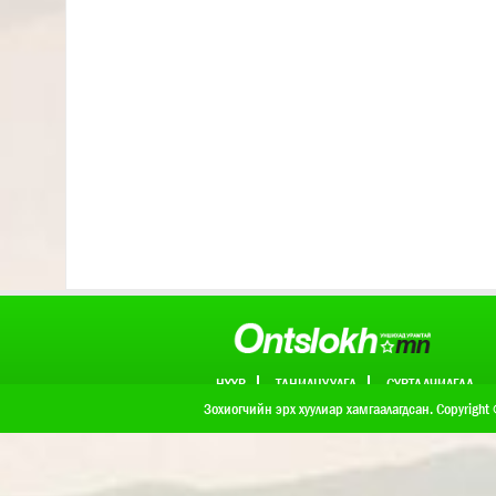
НҮҮР
ТАНИЛЦУУЛГА
СУРТАЛЧИЛГАА
ХОЛБОО БАРИХ
Зохиогчийн эрх хуулиар хамгаалагдсан. Copyright