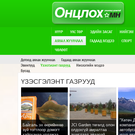
НҮҮР
УЛС ТӨР
ЭДИЙН ЗАСАГ
НИЙГЭМ
АЯЛАЛ ЖУУЛЧЛАЛ
ГАДААД МЭДЭЭ
СПОРТ
АЯЛАЛ ЖУУЛЧЛАЛ
ЧӨЛӨӨТ
Дотоод аялал жуулчлал
Гадаад аялал жуулчлал
Эвентүүд
Үзэсгэлэнт газрууд
Нислэгийн мэдээ
Бусад
ҮЗЭСГЭЛЭНТ ГАЗРУУД
“Хөтөч 
Байгаль эх өөрийнхөө
JCI Garden төгөлд олон
компани
зүй тогтлоор домогт
олдохгүй амралтаа
автобус
хайрханаа урлажээ
ашиглаад аваарай
нуур яв