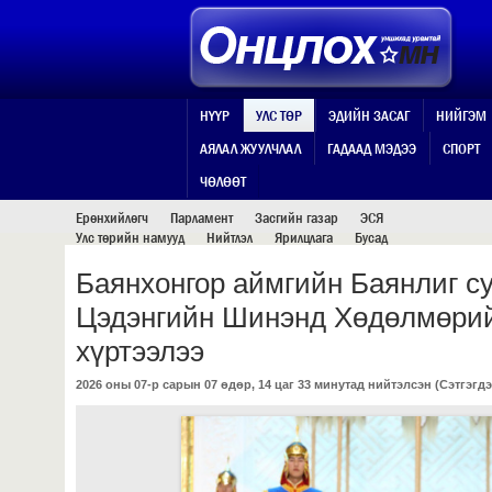
НҮҮР
УЛС ТӨР
ЭДИЙН ЗАСАГ
НИЙГЭМ
АЯЛАЛ ЖУУЛЧЛАЛ
ГАДААД МЭДЭЭ
СПОРТ
УЛС ТӨР
ЧӨЛӨӨТ
Ерөнхийлөгч
Парламент
Засгийн газар
ЭСЯ
Улс төрийн намууд
Нийтлэл
Ярилцлага
Бусад
Баянхонгор аймгийн Баянлиг с
Цэдэнгийн Шинэнд Хөдөлмөрий
хүртээлээ
2026 оны 07-р сарын 07 өдөр, 14 цаг 33 минутад нийтэлсэн (
Сэтгэгдэ