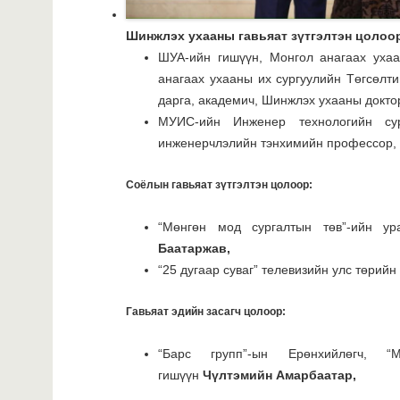
Шинжлэх ухааны гавьяат зүтгэлтэн цолоо
ШУА-ийн гишүүн, Монгол анагаах ухаа
анагаах ухааны их сургуулийн Төгсөлт
дарга, академич, Шинжлэх ухааны докт
МУИС-ийн Инженер технологийн су
инженерчлэлийн тэнхимийн профессор,
Соёлын гавьяат зүтгэлтэн цолоор:
“Мөнгөн мод сургалтын төв”-ийн у
Баатаржав,
“25 дугаар суваг” телевизийн улс төрийн
Гавьяат эдийн засагч цолоор:
“Барс групп”-ын Ерөнхийлөгч, “
гишүүн
Чүлтэмийн Амарбаатар,