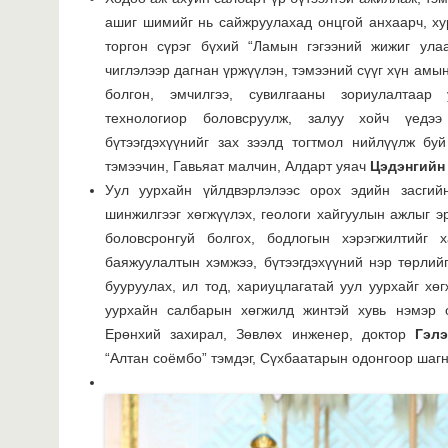
ашиг шимийг нь сайжруулахад онцгой анхаарч, х
торгон сүрэг бүхий “Ламын гэгээний жижиг ула
чиглэлээр дагнан үржүүлэн, тэмээний сүүг хүн амын
болгон, эмчилгээ, сувилгааны зориулалтаар 
технологиор боловсруулж, залуу хойч үедэ
бүтээгдэхүүнийг зах зээлд тогтмол нийлүүлж б
тэмээчин, Гавьяат малчин, Алдарт уяач
Цэдэнгийн
Уул уурхайн үйлдвэрлэлээс орох эдийн засгийн
шинжилгээг хөгжүүлэх, геологи хайгуулын ажлыг э
боловсронгуй болгох, бодлогын хэрэгжилтийг 
баяжуулалтын хэмжээ, бүтээгдэхүүний нэр төрлийг
бууруулах, ил тод, хариуцлагатай уул уурхайг хөг
уурхайн салбарын хөгжилд жинтэй хувь нэмэр 
Ерөнхий захирал, Зөвлөх инженер, доктор
Гэл
“Алтан соёмбо” тэмдэг, Сүхбаатарын одонгоор шаг