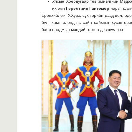
Улсын Хоёрдугаар төв эмнэлгийн Мэдээг
их эмч
Гэрэлтийн Гантөмөр
нарыг шагн
Ерөнхийлөгч У.Хүрэлсүх төрийн дээд цол, одо
бүл, хамт олонд нь сайн сайхныг хүсэн ерө
баяр наадмын мэндийг өргөн дэвшүүллээ.