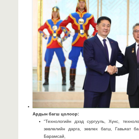
Ардын багш цолоор
:
“Технологийн дээд сургууль, Хүнс, техно
зөвлөлийн дарга, зөвлөх багш, Гавьяат б
Барамсай,