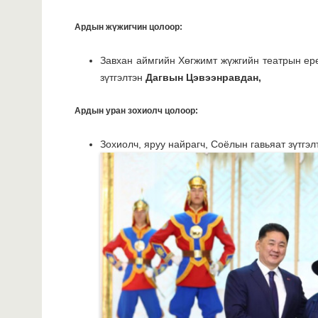
Ардын жүжигчин цолоор:
Завхан аймгийн Хөгжимт жүжгийн театрын ерө
зүтгэлтэн
Дагвын Цэвээнравдан,
Ардын уран зохиолч цолоор:
Зохиолч, яруу найрагч, Соёлын гавьяат зүтгэ