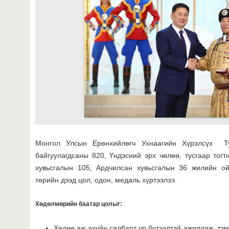
Монгол Улсын Ерөнхийлөгч Ухнаагийн Хүрэлсүх Т
байгуулагдсаны 820, Үндэсний эрх чөлөө, тусгаар тог
хувьсгалын 105, Ардчилсан хувьсгалын 36 жилийн ой
төрийн дээд цол, одон, медаль хүртээлээ.
Хөдөлмөрийн баатар цолыг
:
Хөдөө аж ахуйн салбарт үр бүтээлтэй ажиллаж, тэмэ