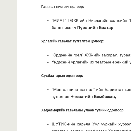
Гавьяат нисгэгч цолоор:
“МИАТ” ТӨХК-ийн Нислэгийн хэлтсийн “Б
багш нисгэгч
Пүрэвийн Баатар,
Урлагийн гавьяат зүтгэлтэн цолоор:
“Эрдэнийн гоёл” ХХК-ийн захирал, зураа
Үндэсний урлагийн их театрын ерөнхий
Сүхбаатарын одонгоор:
“Монгол кино нэгтгэл”-ийн Баримтат ки
зүтгэлтэн
Нямаагийн Бямбажав,
Хөдөлмөрийн гавьяаны улаан тугийн одонгоор:
ШУТИС-ийн харьяа Уул уурхайн хүрээл