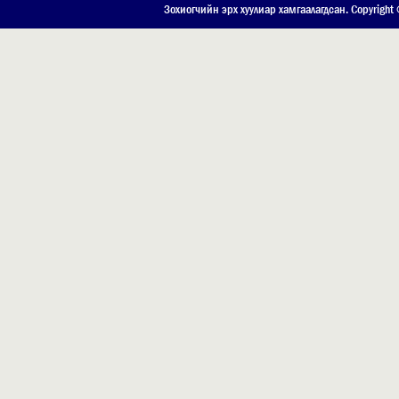
ХОЛБОО БАРИХ
Зохиогчийн эрх хуулиар хамгаалагдсан. Copyright