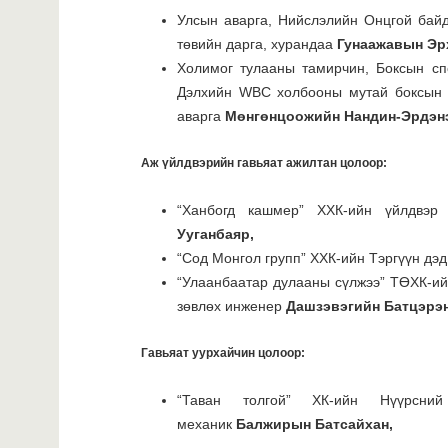
Улсын аварга, Нийслэлийн Онцгой байд
төвийн дарга, хурандаа
Гунаажавын Эр
Холимог тулааны тамирчин, Боксын сп
Дэлхийн WBC холбооны мутай боксын 
аварга
Мөнгөнцоожийн Нандин-Эрдэн
Аж үйлдвэрийн гавьяат ажилтан цолоор:
“Ханбогд кашмер” ХХК-ийн үйлдвэр
Ууганбаяр,
“Сод Монгол групп” ХХК-ийн Тэргүүн дэ
“Улаанбаатар дулааны сүлжээ” ТӨХК-ий
зөвлөх инженер
Дашзэвэгийн Батцэрэн
Гавьяат уурхайчин цолоор:
“Таван толгой” ХК-ийн Нүүрсни
механик
Балжирын Батсайхан,