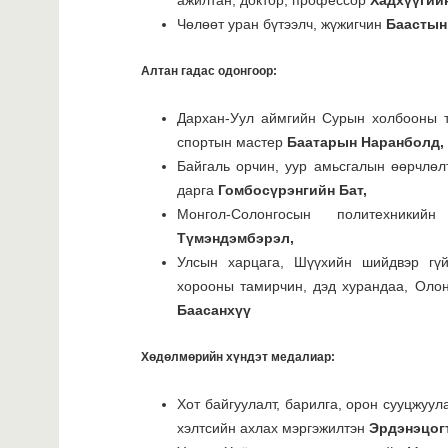
ажилтан, доктор, профессор
Хадхүүгий
Чөлөөт уран бүтээлч, жүжигчин
Баастын
Алтан гадас одонгоор:
Дархан-Уул аймгийн Сурын холбооны тэ
спортын мастер
Баатарын Наранболд,
Байгаль орчин, уур амьсгалын өөрчлө
дарга
Гомбосүрэнгийн Бат,
Монгол-Солонгосын политехник
Түмэндэмбэрэл,
Улсын харцага, Шүүхийн шийдвэр гүй
хорооны тамирчин, дэд хурандаа, Оло
Баасанхүү
Хөдөлмөрийн хүндэт медалиар:
Хот байгуулалт, барилга, орон сууцжуу
хэлтсийн ахлах мэргэжилтэн
Эрдэнэцог