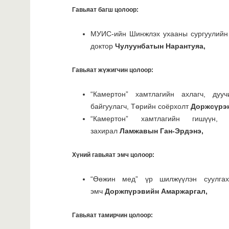
Гавьяат багш цолоор:
МУИС-ийн Шинжлэх ухааны сургуулийн 
доктор
Чулуунбатын Нарантуяа,
Гавьяат жүжигчин цолоор:
“Камертон” хамтлагийн ахлагч, дуу
байгуулагч, Төрийн соёрхолт
Доржсүрэн
“Камертон” хамтлагийн гишүүн,
захирал
Ламжавын Ган-Эрдэнэ,
Хүний гавьяат эмч цолоор:
“Өөжин мед” үр шилжүүлэн суулгах
эмч
Доржпүрэвийн Амаржаргал,
Гавьяат тамирчин цолоор: