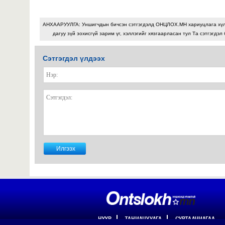
АНХААРУУЛГА: Уншигчдын бичсэн сэтгэгдэлд ОНЦЛОХ.МН хариуцлага хү
дагуу зүй зохисгүй зарим үг, хэллэгийг хязгаарласан тул Та сэтгэгдэл
Сэтгэгдэл үлдээх
НҮҮР
ТАНИЛЦУУЛГА
СУРТАЛЧИЛГАА