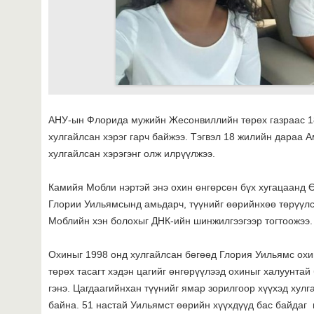
АНУ-ын Флорида мужийн Жесонвиллийн төрөх газраас 1
хулгайлсан хэрэг гарч байжээ. Тэгвэл 18 жилийн дараа 
хулгайлсан хэрэгэнг олж илрүүлжээ.
Камийя Мобли нэртэй энэ охин өнгөрсөн бүх хугацаанд 
Глории Уильямсынд амьдарч, түүнийг өөрийнхөө төрүүлс
Моблийн хэн болохыг ДНК-ийн шинжилгээгээр тогтоожээ.
Охиныг 1998 онд хулгайлсан бөгөөд Глория Уильямс охин
төрөх тасагт хэдэн цагийг өнгөрүүлээд охиныг халуунтай 
гэнэ. Цагдаагийнхан түүнийг ямар зорилгоор хүүхэд хул
байна. 51 настай Уильямст өөрийн хүүхдүүд бас байдаг 