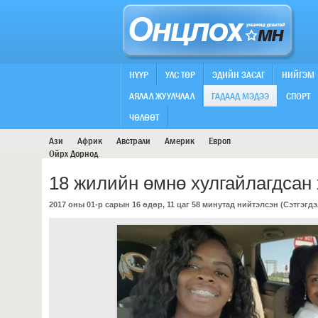
НҮҮР
УЛС ТӨР
ЭДИЙН ЗАСАГ
НИЙГЭМ
АЯЛАЛ ЖУУЛЧЛАЛ
ГАДААД МЭДЭЭ
СПОРТ
ДЭЛХИЙ
ЧӨЛӨӨТ
Ази
Африк
Австрали
Америк
Европ
Ойрх Дорнод
18 жилийн өмнө хулгайлагдсан 
2017 оны 01-р сарын 16 өдөр, 11 цаг 58 минутад нийтэлсэн (
Сэтгэгдэ