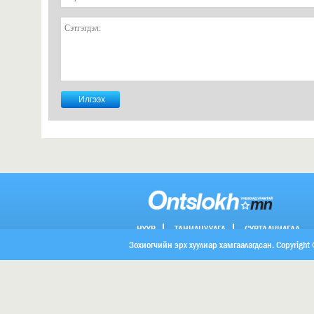
НҮҮР
ТАНИЛЦУУЛГА
СУРТАЛЧИЛГАА
ХОЛБОО БАРИХ
Зохиогчийн эрх хуулиар хамгаалагдсан. Copyright