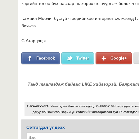
хэргийн төлөө бүх насаар нь хорих ял нүүрлэж болох ч яг
Камийя Мобли бүсгүй ч өөрийнхөө интернет сүлжээнд Гл
бичжээ.
С.Атарцэцэг
Facebook
Twitter
Google+
Танд таалагдаж байвал LIKE хийгээрэй. Баярлал
АНХААРУУЛГА: Уншигчдын бичсэн сэтгэгдэлд ОНЦЛОХ.МН хариуцлага хү
дагуу зүй зохисгүй зарим үг, хэллэгийг хязгаарласан тул Та сэтгэгдэл
Сэтгэгдэл үлдээх