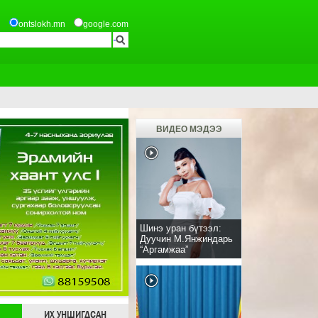
ontslokh.mn
google.com
ВИДЕО МЭДЭЭ
Шинэ уран бүтээл:
Дуучин М.Янжиндарь
“Аргамжаа”
ИХ УНШИГДСАН