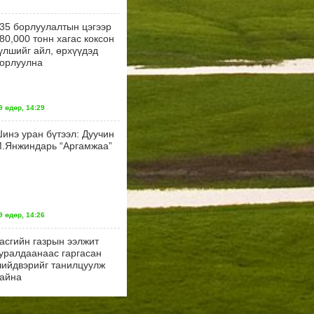
35 борлуулалтын цэгээр
80,000 тонн хагас коксон
үлшийг айл, өрхүүдэд
орлуулна
 өдөр, 14:29
инэ уран бүтээл: Дуучин
.Янжиндарь “Аргамжаа”
 өдөр, 14:26
асгийн газрын ээлжит
уралдаанаас гаргасан
ийдвэрийг танилцуулж
айна