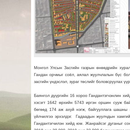
Монгол Улсын Засгийн газрын өнөөдрийн хурал
Гандан орчмыг соёл, аялал жуулчлалын бүс бол
засгийн үндэслэл, зураг төслийг боловсруулах үүрэ
Баянгол дүүргийн 16 хороо Гандантэгчэнлин хийд
хэсэгт 1642 өрхийн 5743 иргэн оршин сууж ба
бөгөөд 174 аж ахуй нэгж, байгууллага шашны 
үйлчилгээ эрхэлдэг. Гадаадын жуулчдын хамгий
Гандантэгчилэн хийд юм. Жанрайсэг дуганыг со