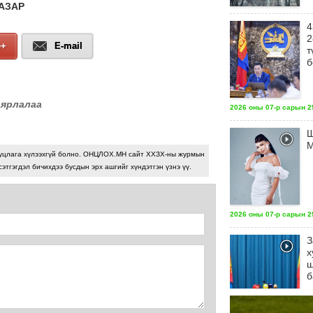
АЗАР
4
2
e+
E-mail
т
б
аярлалаа
2026 оны 07-р сарын 29
Ш
М
уцлага хүлээхгүй болно. ОНЦЛОХ.МН сайт ХХЗХ-ны журмын
сэтгэгдэл бичихдээ бусдын эрх ашгийг хүндэтгэн үзнэ үү.
2026 оны 07-р сарын 29
З
х
ш
б