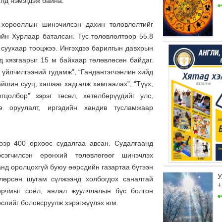
илд нэмэгдэж байна.
ө
 хорооллын шинэчилсэн дахин төлөвлөлтийг
йн Хурлаар баталсан. Тус төлөвлөлтөөр 55.8
 суухаар тооцжээ. Ингэхдээ барилгын давхрын
д хязгаарыг 15 м байхаар төлөвлөсөн байдаг.
 үйлчилгээний гудамж”, “Гандантэгчэнлин хийд
айшин сууц, хашааг хадгалж хамгаалах”, “Түүх,
гцолбор” зэрэг төсөл, хөтөлбөрүүдийг улс,
ө оруулалт, иргэдийн хандив тусламжаар
лээр 400 өрхөөс судалгаа авсан. Судалгаанд
сэгчилсэн ерөнхий төлөвлөгөөг шинэчлэх
нд оролцохгүй буюу өөрсдийн газартаа бүтээн
У
влөрсөн шугам сүлжээнд холбогдох саналтай
+
орчмыг соёл, аялал жуулчлалын бүс болгон
ө
төслийг боловсруулж хэрэгжүүлэх юм.