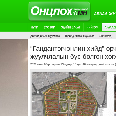
АЯЛАЛ ЖУ
НҮҮР
УЛС ТӨР
ЭДИЙН ЗАСАГ
НИЙГЭМ
АЯЛАЛ 
Дотоод аялал жуулчлал
Гадаад аялал жуулчлал
Эвентүүд
“Гандантэгчэнлин хийд” ор
жуулчлалын бүс болгон хөг
2021 оны 06-р сарын 23 өдөр, 18 цаг 46 минутад нийтэлсэн (