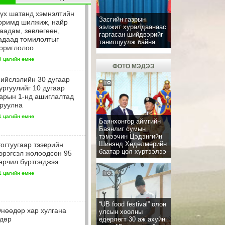
үх шатанд хэмнэлтийн
Засгийн газрын
оримд шилжиж, найр
ээлжит хуралдаанаас
аадам, зөвлөгөөн,
гаргасан шийдвэрийг
адаад томилолтыг
танилцуулж байна
ориглолоо
0 цагийн өмнө
ФОТО МЭДЭЭ
ийслэлийн 30 дугаар
ургуулийг 10 дугаар
арын 1-нд ашиглалтад
руулна
1 цагийн өмнө
Баянхонгор аймгийн
Баянлиг сумын
тэмээчин Цэдэнгийн
Шинэнд Хөдөлмөрийн
огтуугаар тээврийн
баатар цол хүртээлээ
эрэгсэл жолоодсон 95
өрчил бүртгэгджээ
1 цагийн өмнө
“UB food festival” олон
нөөдөр хар хулгана
улсын хоолны
дөр
өдөрлөгт 30 аж ахуйн