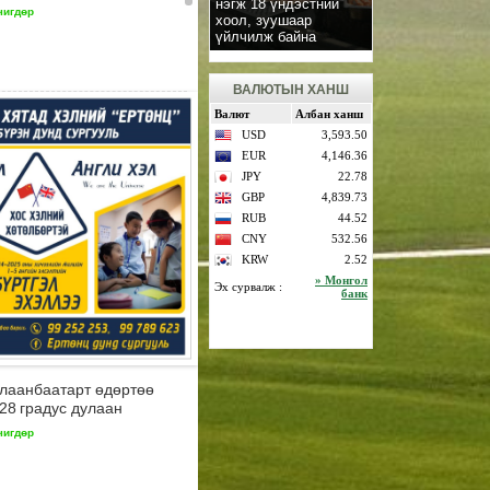
нэгж 18 үндэстний
чигдөр
хоол, зуушаар
үйлчилж байна
ВАЛЮТЫН ХАНШ
лаанбаатарт өдөртөө
28 градус дулаан
чигдөр