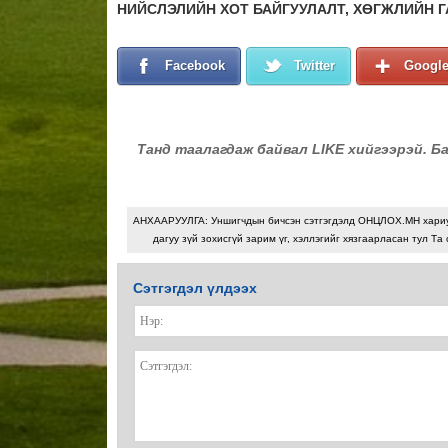
НИЙСЛЭЛИЙН ХОТ БАЙГУУЛАЛТ, ХӨГЖЛИЙН Г
Facebook
Twitter
Googl
Танд таалагдаж байвал LIKE хийгээрэй. Б
АНХААРУУЛГА: Уншигчдын бичсэн сэтгэгдэлд ОНЦЛОХ.МН хари
дагуу зүй зохисгүй зарим үг, хэллэгийг хязгаарласан тул Та 
Сэтгэгдэл үлдээх