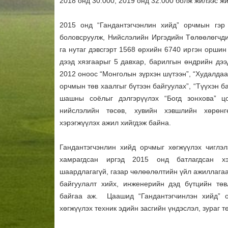
2018 онд 30.000, 2019 онд 32.000 болж жилээс ж
2015 онд “Гандантэгчэнлин хийд” орчмын гэр
боловсруулж, Нийслэлийн Иргэдийн Төлөөлөгчди
га нутаг дэвсгэрт 1568 өрхийн 6740 иргэн оршин
дээд хязгаарыг 5 давхар, барилгын өндрийн дээ
2012 оноос “Монголын зүрхэн шүтээн”, “Худалдаа
орчмын төв хаалгыг бүтээн байгуулах”, “Түүхэн б
шашны соёлыг дэлгэрүүлэх “Богд зонхова” цо
нийслэлийн төсөв, хувийн хэвшлийн хөрөнг
хэрэгжүүлэх ажил хийгдэж байна.
Гандантэгчэнлин хийд орчмыг хөгжүүлэх чиглэ
хамрагдсан иргэд 2015 онд батлагдсан хэ
шаардлагагүй, газар чөлөөлөлтийн үйл ажиллагаа
байгуулалт хийх, инженерийн дэд бүтцийн тө
байгаа аж. Цаашид “Гандантэгчинлэн хийд” 
хөгжүүлэх техник эдийн засгийн үндэслэл, зураг 