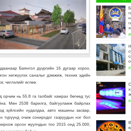
Б
г
н
г
х
2
Н
с
с
о
даанаар Баянгол дүүргийн 16 дугаар хороо,
2
гон хөгжүүлэх саналыг дэмжиж, техник эдийн
г, чиглэлийг өглөө.
С
х
з
 орчим нь 55.8 га талбайг хамрах бөгөөд тус
2
йна. Мөн 2538 барилга, байгууламж байрлах
эд зүйлсийн худалдаа, авто машины засвар,
н түрүүнд очиж сонирхдог газруудын нэг бол
Ө
нирхож орсон жуулчдын тоо 2015 онд 25.000,
ө