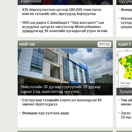
2026 оны 07-р сарын 29 өд
хориглолоо
сууцж
435 борлуулалтын цэгээр 280,000 тонн хагас
Өнөөд
Засгийн газрын ээлжи
коксон түлшийг айл, өрхүүдэд борлуулна
танилцуулж байна
Ногоон
2026 оны 07-р сарын 29 өд
УИХ-ын дарга С.Бямбацогт “Хар жагсаалт”-ын
хүүхд
асуудлыг цэгцлэх чиглэлээр Монголбанкны
цэцэр
удирдлагад 30 хоногийн хугацаатай үүрэг өглөө
УИХ-ын дарга С.Бямба
чиглэлээр Монголбанк
үүрэг өглөө
НИЙГЭМ
АШИГТ
БУСАД
2026 оны 07-р сарын 29 өд
Хаврын ээлжит чуулг
гишүүдээс 16 асуулт, 
2026 оны 07-р сарын 29 өд
Б.Пүрэвдагва: “Сэлбэ
жишгээр гэр хорооллы
2026 оны 07-р сарын 29 өд
Нийслэлийн 30 дугаар сургуулийг 10 дугаар
сарын 1-нд ашиглалтад оруулна
Зуншла
Согтуугаар тээврийн 
Согтуугаар тээврийн хэрэгсэл жолоодсон 95
Төв а
2026 оны 07-р сарын 29 өд
зөрчил бүртгэгджээ
нөхөн
Өнөөдөр хөх луу өдөр
Өнөөдөр хар хулгана өдөр
Загас 
15-ны
2026 оны 07-р сарын 29 өд
Улаанбаатарт өдөртөө