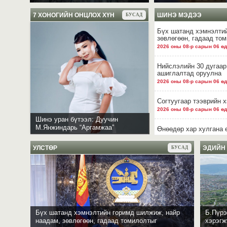
7 ХОНОГИЙН ОНЦЛОХ ХҮН
ШИНЭ МЭДЭЭ
БУСАД
Бүх шатанд хэмнэлтий
зөвлөгөөн, гадаад то
2026 оны 08-р сарын 06 өд
Нийслэлийн 30 дугаар
ашиглалтад оруулна
2026 оны 08-р сарын 06 өд
Согтуугаар тээврийн 
2026 оны 08-р сарын 06 өд
Шинэ уран бүтээл: Дуучин
М.Янжиндарь “Аргамжаа”
Өнөөдөр хар хулгана 
2026 оны 08-р сарын 06 өд
УЛСТӨР
ЭДИЙН
БУСАД
Улаанбаатарт өдөртөө
2026 оны 08-р сарын 06 өд
435 борлуулалтын цэгэ
айл, өрхүүдэд борлуу
2026 оны 07-р сарын 29 өд
Бүх шатанд хэмнэлтийн горимд шилжиж, найр
Б.Пүрэ
Шинэ уран бүтээл: Ду
наадам, зөвлөгөөн, гадаад томилолтыг
хэрэгж