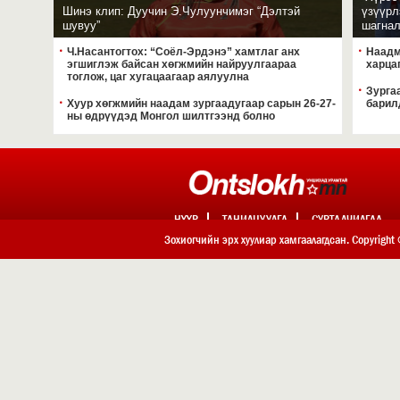
Шинэ клип: Дуучин Э.Чулуунчимэг “Дэлтэй
үзүүрл
Улаанбаатарт өдөртөө
шувуу”
шагнал
2026 оны 07-р сарын 21 өд
Ч.Насантогтох: “Соёл-Эрдэнэ” хамтлаг анх
Наадм
эгшиглэж байсан хөгжмийн найруулгаараа
харца
Тажикистан Улсын Ерө
тоглож, цаг хугацаагаар аялуулна
2026 оны 07-р сарын 18 өд
Зурга
Хуур хөгжмийн наадам зургаадугаар сарын 26-27-
барил
ны өдрүүдэд Монгол шилтгээнд болно
Өнөөдөр харагчин мог
2026 оны 07-р сарын 18 өд
НҮҮР
ТАНИЛЦУУЛГА
СУРТАЛЧИЛГАА
ХОЛБОО БАРИХ
Зохиогчийн эрх хуулиар хамгаалагдсан. Copyright