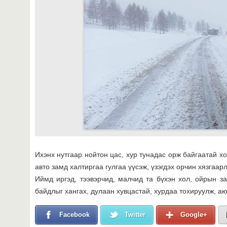
Ихэнх нутгаар нойтон цас, хур тунадас орж байгаатай 
авто замд халтиргаа гулгаа үүсэж, үзэгдэх орчин хязгаар
Иймд иргэд, тээвэрчид, малчид та бүхэн хол, ойрын 
байдлыг хангах, дулаан хувцастай, хурдаа тохируулж, а
Facebook
Twitter
Google+