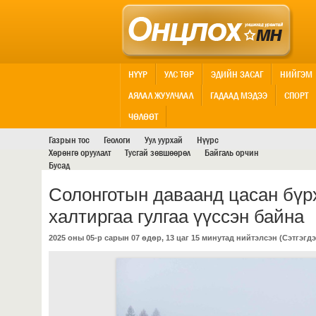
НҮҮР
УЛС ТӨР
ЭДИЙН ЗАСАГ
НИЙГЭМ
АЯЛАЛ ЖУУЛЧЛАЛ
ГАДААД МЭДЭЭ
СПОРТ
АШИГТ МАЛТМАЛ
ЧӨЛӨӨТ
Газрын тос
Геологи
Уул уурхай
Нүүрс
Хөрөнгө оруулалт
Тусгай зөвшөөрөл
Байгаль орчин
Бусад
Солонготын даваанд цасан бүрх
халтиргаа гулгаа үүссэн байна
2025 оны 05-р сарын 07 өдөр, 13 цаг 15 минутад нийтэлсэн (
Сэтгэгдэ