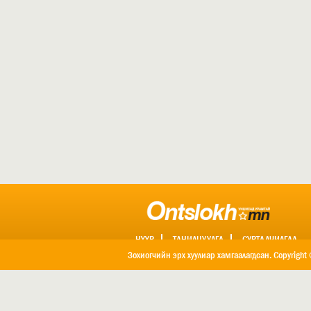
НҮҮР
ТАНИЛЦУУЛГА
СУРТАЛЧИЛГАА
ХОЛБОО БАРИХ
Зохиогчийн эрх хуулиар хамгаалагдсан. Copyright