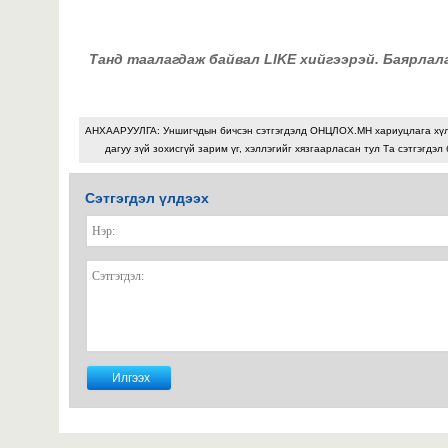
Танд таалагдаж байвал LIKE хийгээрэй. Баярлал
АНХААРУУЛГА: Уншигчдын бичсэн сэтгэгдэлд ОНЦЛОХ.МН хариуцлага хү
дагуу зүй зохисгүй зарим үг, хэллэгийг хязгаарласан тул Та сэтгэгдэл
Сэтгэгдэл үлдээх