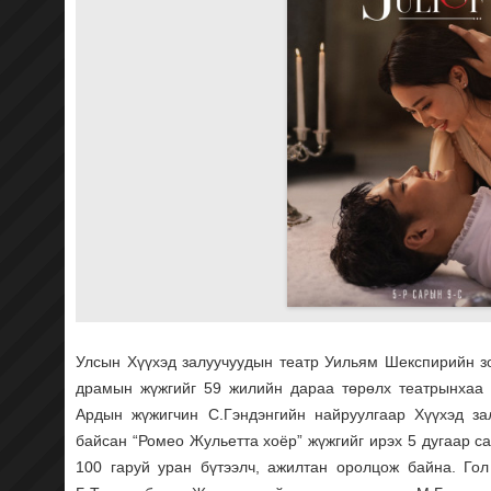
Улсын Хүүхэд залуучуудын театр Уильям Шекспирийн з
драмын жүжгийг 59 жилийн дараа төрөлх театрынхаа 
Ардын жүжигчин С.Гэндэнгийн найруулгаар Хүүхэд за
байсан “Ромео Жульетта хоёр” жүжгийг ирэх 5 дугаар са
100 гаруй уран бүтээлч, ажилтан оролцож байна. Го