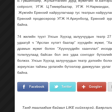
Б.Түвшинбаяр, Жульеттагийн дүрд жүжигчин М.Батгэрэ
соёрхолт, УГЖ Ц.Төмөрбаатар, УГЖ Н.Нармандах,
Жүжгийн Ерөнхий найруулагчаар тус театрын найруула
Ерөнхий продюсероор УГЖ Н.Ариунболд, Ерөнхий зур
байна.
74 жилийн түүхт Улсын Хүүхэд залуучуудын театр 27
удаагүй ч “Арслан хүлэгт баатар” хүүхдийн жүжиг, “Х
драмын жүжиг болон “Хүүхнүүдийн хаанчлал” инээдм
толилуулаад байсан бол энэ удаа сонгодог бүтээлий
болжээ. Улсын Хүүхэд залуучуудын театр дэлхийн бол
зориулсан тайзны урлагийн бүтээлээр дамжуулан урлаг 
байна.
Facebook
Twitter
Google+
Танд таалагдаж байвал LIKE хийгээрэй. Баярлал