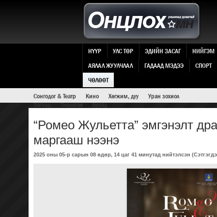
НҮҮР
УЛС ТӨР
ЭДИЙН ЗАСАГ
НИЙГЭМ
АЯЛАЛ ЖУУЛЧЛАЛ
ГАДААД МЭДЭЭ
СПОРТ
ЧӨЛӨӨТ ЕРТӨНЦ
ЧӨЛӨӨТ
Сонгодог & Театр
Кино
Хөгжим, дуу
Уран зохиол
Загвар
Зөвлөгөө
Бусад
“Ромео Жульетта” эмгэнэлт др
маргааш нээнэ
2025 оны 05-р сарын 08 өдөр, 14 цаг 41 минутад нийтэлсэн (
Сэтгэгдэ