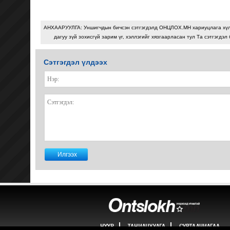
АНХААРУУЛГА: Уншигчдын бичсэн сэтгэгдэлд ОНЦЛОХ.МН хариуцлага хү
дагуу зүй зохисгүй зарим үг, хэллэгийг хязгаарласан тул Та сэтгэгдэл
Сэтгэгдэл үлдээх
НҮҮР
ТАНИЛЦУУЛГА
СУРТАЛЧИЛГАА