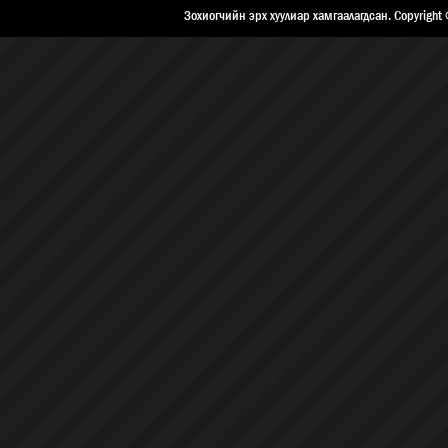
ХОЛБОО БАРИХ
Зохиогчийн эрх хуулиар хамгаалагдсан. Copyright