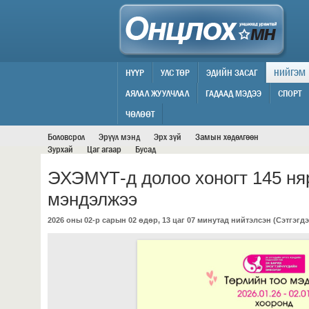
НҮҮР
УЛС ТӨР
ЭДИЙН ЗАСАГ
НИЙГЭМ
АЯЛАЛ ЖУУЛЧЛАЛ
ГАДААД МЭДЭЭ
СПОРТ
НИЙГЭМ
ЧӨЛӨӨТ
Боловсрол
Эрүүл мэнд
Эрх зүй
Замын хөдөлгөөн
Зурхай
Цаг агаар
Бусад
ЭХЭМҮТ-д долоо хоногт 145 ня
мэндэлжээ
2026 оны 02-р сарын 02 өдөр, 13 цаг 07 минутад нийтэлсэн (
Сэтгэгдэ