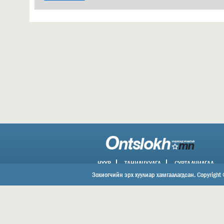
НҮҮР
ТАНИЛЦУУЛГА
СУРТАЛЧИЛГАА
ХОЛБОО БАРИХ
Зохиогчийн эрх хуулиар хамгаалагдсан. Copyright