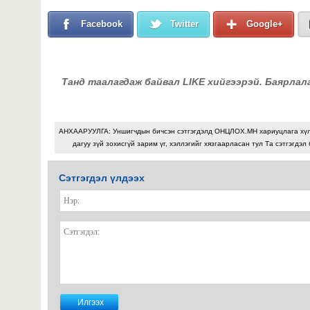
Facebook
Twitter
Google+
Танд таалагдаж байвал LIKE хийгээрэй. Баярлал
АНХААРУУЛГА: Уншигчдын бичсэн сэтгэгдэлд ОНЦЛОХ.МН хариуцлага хү
дагуу зүй зохисгүй зарим үг, хэллэгийг хязгаарласан тул Та сэтгэгдэл
Сэтгэгдэл үлдээх