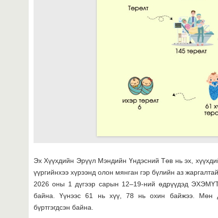
Эх Хүүхдийн Эрүүл Мэндийн Үндэсний Төв нь эх, хүүхди
үүргийнхээ хүрээнд олон мянган гэр бүлийн аз жаргалта
2026 оны 1 дүгээр сарын 12–19-ний өдрүүдэд ЭХЭМҮТ
байна. Үүнээс 61 нь хүү, 78 нь охин байжээ. Мөн 
бүртгэгдсэн байна.