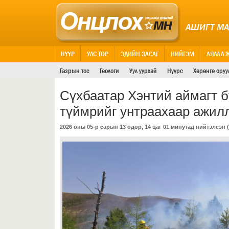
АШИГТ М
НҮҮР
УЛС ТӨР
ЭДИЙН ЗАСАГ
НИЙГЭМ
АЯЛАЛ 
Газрын тос
Геологи
Уул уурхай
Нүүрс
Хөрөнгө оруу
Сүхбаатар Хэнтий аймагт б
түймрийг унтраахаар ажил
2026 оны 05-р сарын 13 өдөр, 14 цаг 01 минутад нийтэлсэн (