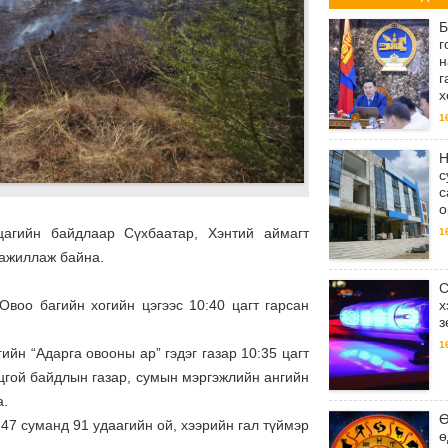
Б
г
н
г
х
1
Н
с
с
о
цагийн байдлаар Сүхбаатар, Хэнтий аймагт
1
 ажиллаж байна.
С
х
воо багийн хогийн цэгээс 10:40 цагт гарсан
з
1
ийн “Адарга овооны ар” гэдэг газар 10:35 цагт
цгой байдлын газар, сумын мэргэжлийн ангийн
а.
Ө
47 суманд 91 удаагийн ой, хээрийн гал түймэр
ө