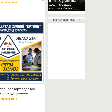
нэгж 18 үндэстний
9 цагийн өмнө
хоол, зуушаар
үйлчилж байна
ВАЛЮТЫН ХАНШ
лаанбаатарт өдөртөө
28 градус дулаан
9 цагийн өмнө