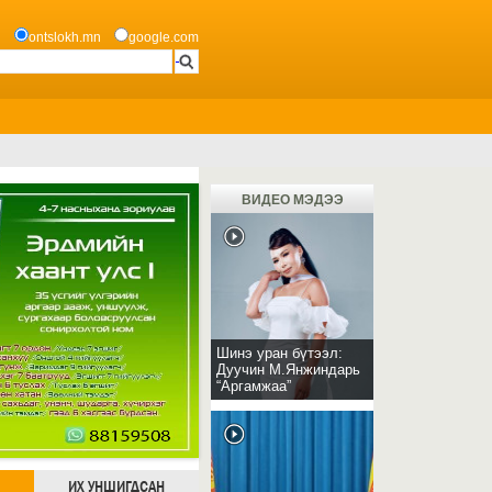
ontslokh.mn
google.com
ВИДЕО МЭДЭЭ
Шинэ уран бүтээл:
Дуучин М.Янжиндарь
“Аргамжаа”
ИХ УНШИГДСАН