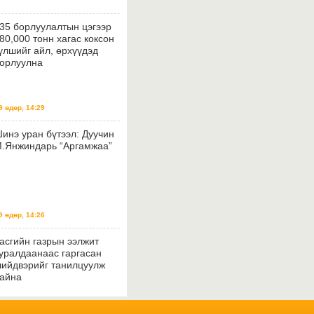
35 борлуулалтын цэгээр
80,000 тонн хагас коксон
үлшийг айл, өрхүүдэд
орлуулна
 өдөр, 14:29
инэ уран бүтээл: Дуучин
.Янжиндарь “Аргамжаа”
 өдөр, 14:26
асгийн газрын ээлжит
уралдаанаас гаргасан
ийдвэрийг танилцуулж
айна