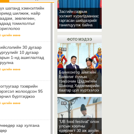
үх шатанд хэмнэлтийн
Засгийн газрын
оримд шилжиж, найр
ээлжит хуралдаанаас
аадам, зөвлөгөөн,
гаргасан шийдвэрийг
адаад томилолтыг
танилцуулж байна
ориглолоо
6 цагийн өмнө
ФОТО МЭДЭЭ
ийслэлийн 30 дугаар
ургуулийг 10 дугаар
арын 1-нд ашиглалтад
руулна
6 цагийн өмнө
Баянхонгор аймгийн
Баянлиг сумын
тэмээчин Цэдэнгийн
Шинэнд Хөдөлмөрийн
огтуугаар тээврийн
баатар цол хүртээлээ
эрэгсэл жолоодсон 95
өрчил бүртгэгджээ
6 цагийн өмнө
“UB food festival” олон
нөөдөр хар хулгана
улсын хоолны
дөр
өдөрлөгт 30 аж ахуйн