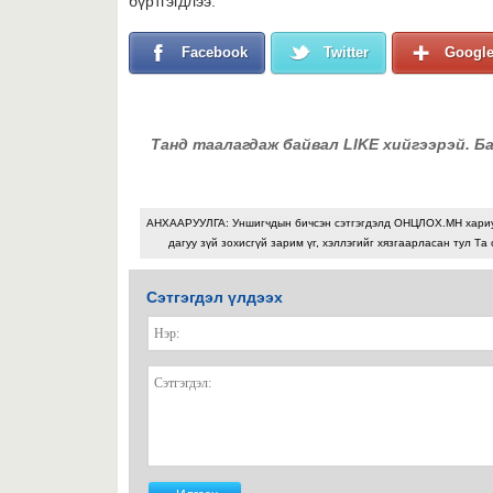
бүртгэгдлээ.
Facebook
Twitter
Googl
Танд таалагдаж байвал LIKE хийгээрэй. Б
АНХААРУУЛГА: Уншигчдын бичсэн сэтгэгдэлд ОНЦЛОХ.МН хари
дагуу зүй зохисгүй зарим үг, хэллэгийг хязгаарласан тул Та 
Сэтгэгдэл үлдээх