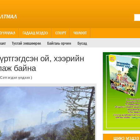
АЛТМАЛ
ЖУУЛЧЛАЛ
ГАДААД МЭДЭЭ
СПОРТ
ЧӨЛӨӨТ
лалт
Тусгай зөвшөөрөл
Байгаль орчин
Бусад
үртгэгдсэн ой, хээрийн
лаж байна
Сэтгэгдэл үлдээх
)
ШИНЭ МЭДЭЭ