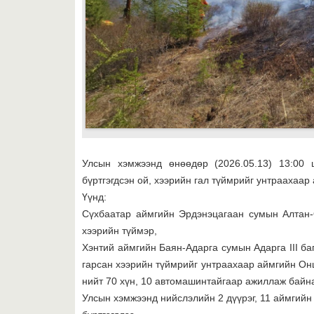
Улсын хэмжээнд өнөөдөр (2026.05.13) 13:00 
бүртгэгдсэн ой, хээрийн гал түймрийг унтраахаар
Үүнд:
Сүхбаатар аймгийн Эрдэнэцагаан сумын Алтан-О
хээрийн түймэр,
Хэнтий аймгийн Баян-Адарга сумын Адарга III баг
гарсан хээрийн түймрийг унтраахаар аймгийн Он
нийт 70 хүн, 10 автомашинтайгаар ажиллаж байн
Улсын хэмжээнд нийслэлийн 2 дүүрэг, 11 аймгийн 