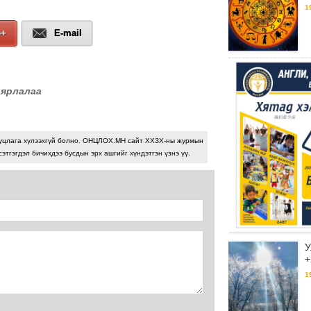
1
e+
E-mail
аярлалаа
уцлага хүлээхгүй болно. ОНЦЛОХ.МН сайт ХХЗХ-ны журмын
сэтгэгдэл бичихдээ бусдын эрх ашгийг хүндэтгэн үзнэ үү.
У
+
1