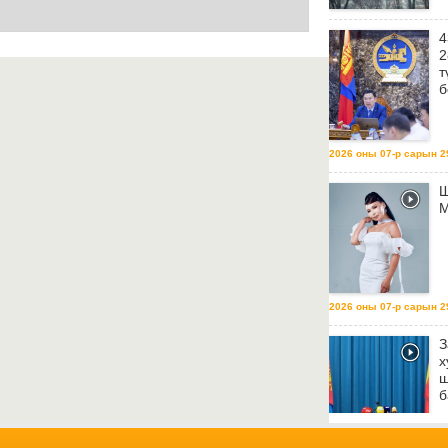
4
2
т
б
2026 оны 07-р сарын 29
Ш
М
2026 оны 07-р сарын 29
З
х
ш
б