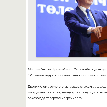
Монгол Улсын Ерөнхийлөгч Ухнаагийн Хүрэлсүх 
120 мянга гаруй жолоочийн төлөөлөл болсон такс
Ерөнхийлөгч, орлого олж, амьдрал ахуйгаа дээшлү
шаардлага хангасан, найдвартай, аюулгүй, соёлто
эрхлэгчдэд талархал илэрхийллээ.