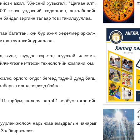
йсэн ажил, “Хүнсний хувьсгал”, “Цагаан алт”,
2
100” зэрэг үндэсний хөдөлгөөн, хөтөлбөрийн
йн байдал зэргийн талаар товч танилцууллаа.
таа бататган, хүн бүр ажил хөдөлмөр эрхэлж,
мтран зүтгэхийг уриаллаа.
л, хүнс, шуудан хүргэлт, шуурхай илгээмж,
йлчилгээг нэгтгэсэн технологийн компани юм.
хэлж, орлого олдог бөгөөд тэдний дунд багш,
салбарын иргэд нэгдээд байна.
11 тэрбум, жолооч нар 4.1 тэрбум төгрөгийн
У
+
лгуурлан жолооч нарынхаа амьдралын чанарыг
2
.Золбаяр хэллээ.