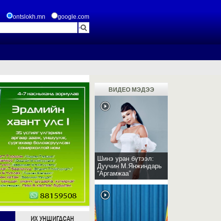
ontslokh.mn
google.com
ВИДЕО МЭДЭЭ
Шинэ уран бүтээл:
Дуучин М.Янжиндарь
“Аргамжаа”
ИХ УНШИГДСАН