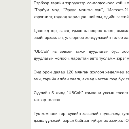
Тэрбээр төрийн тэргүүнээр сонгогдсоноос хойш хи
“Тэрбум мод, “Эрүүл монгол хүн”, “Илгээлт-2
хэрэгжилт, гадаад харилцаа, нийгэм, эдийн засги
Цаашид төр, засаг, түмэн олноороо ололт, амжил
эвийг эрхэмлэн, улс орноо хөгжүүлэхийн төлөө ха
“UBCab” нь зөвхөн такси дуудлагын бус, хоо
дуудлагын жолооч, яаралтай авто тусламж зэрэг ү
Энд орон даяар 120 мянган жолооч хөдөлмөр эр
эмч, төрийн албан хаагч, ахмад настан гээд бүх 
Сүүлийн 5 жилд “UBCab” компани улсын төсөвт 
татвар төлсөн.
Тус компани төр, хувийн хэвшлийн түншлэлд ту
дээшлүүлэхийг зорьж байгааг гүйцэтгэх захирал О