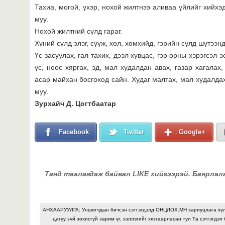
Тахиа, могой, үхэр, нохой жилтнээ аливаа үйлийг хийхэ
муу.
Нохой жилтний сүлд гараг.
Хүний сүлд элэг, сүүж, хөл, хөмхийд, гэрийн сүлд шүтээн
Үс засуулах, гал тахих, дээл хувцас, гэр орны хэрэгсэл 
үс, ноос хяргах, эд, мал худалдан авах, газар хагалах
асар майхан босгоход сайн. Худаг малтах, мал худалда
муу.
Зурхайч Д. Цогтбаатар
Facebook
Twitter
Google+
Танд таалагдаж байвал LIKE хийгээрэй. Баярлал
АНХААРУУЛГА: Уншигчдын бичсэн сэтгэгдэлд ОНЦЛОХ.МН хариуцлага хү
дагуу зүй зохисгүй зарим үг, хэллэгийг хязгаарласан тул Та сэтгэгдэл