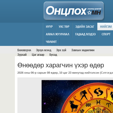
НҮҮР
УЛС ТӨР
ЭДИЙН ЗАСАГ
НИЙГЭМ
АЯЛАЛ ЖУУЛЧЛАЛ
ГАДААД МЭДЭЭ
СПОРТ
НИЙГЭМ
ЧӨЛӨӨТ
Боловсрол
Эрүүл мэнд
Эрх зүй
Замын хөдөлгөөн
Зурхай
Цаг агаар
Бусад
Өнөөдөр харагчин үхэр өдөр
2026 оны 06-р сарын 08 өдөр, 10 цаг 23 минутад нийтэлсэн (
Сэтгэгдэ