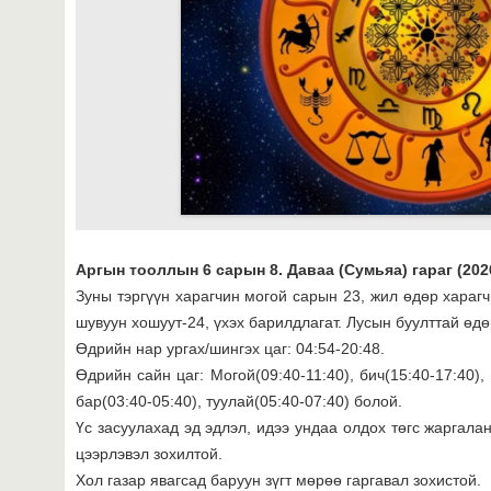
Аргын тооллын 6 сарын 8. Даваа (Сумьяа) гараг (202
Зуны тэргүүн харагчин могой сарын 23, жил өдөр харагч
шувуун хошуут-24, үхэх барилдлагат. Лусын буулттай өдө
Өдрийн нар ургах/шингэх цаг: 04:54-20:48.
Өдрийн сайн цаг: Могой(09:40-11:40), бич(15:40-17:40), 
бар(03:40-05:40), туулай(05:40-07:40) болой.
Үс засуулахад эд эдлэл, идээ ундаа олдох төгс жаргала
цээрлэвэл зохилтой.
Хол газар явагсад баруун зүгт мөрөө гаргавал зохистой.