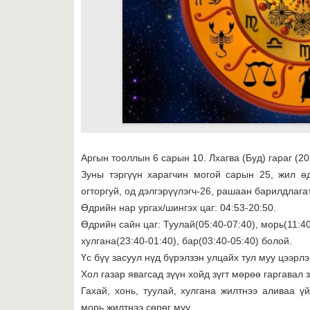
Аргын тооллын 6 сарын 10. Лхагва (Буд) гараг (20
Зуны тэргүүн харагчин могой сарын 25, жил өд
огторгуй, од дэлгэрүүлэгч-26, рашаан барилдлагат
Өдрийн нар ургах/шингэх цаг: 04:53-20:50.
Өдрийн сайн цаг: Туулай(05:40-07:40), морь(11:40-
хулгана(23:40-01:40), бар(03:40-05:40) болой.
Үс бүү засуул нүд бүрэлзэн улцайх тул муу цээрлэ
Хол газар явагсад зүүн хойд зүгт мөрөө гаргавал 
Гахай, хонь, туулай, хулгана жилтнээ аливаа үй
морь жилтнээ сөрөг муу.