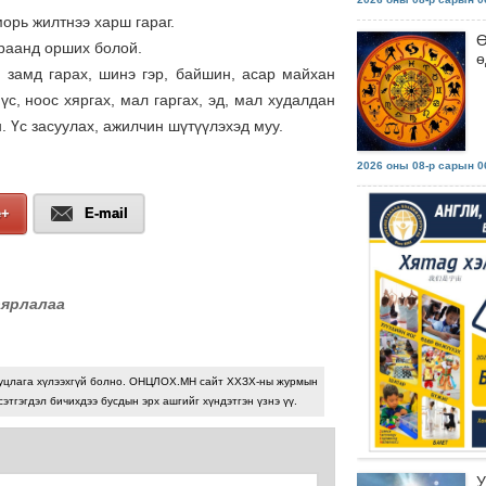
морь жилтнээ харш гараг.
Ө
араанд орших болой.
ө
х, замд гарах, шинэ гэр, байшин, асар майхан
үс, ноос хяргах, мал гаргах, эд, мал худалдан
. Үс засуулах, ажилчин шүтүүлэхэд муу.
2026 оны 08-р сарын 06
e+
E-mail
аярлалаа
уцлага хүлээхгүй болно. ОНЦЛОХ.МН сайт ХХЗХ-ны журмын
сэтгэгдэл бичихдээ бусдын эрх ашгийг хүндэтгэн үзнэ үү.
У