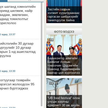
үх шатанд хэмнэлтийн
Засгийн газрын
оримд шилжиж, найр
ээлжит хуралдаанаас
аадам, зөвлөгөөн,
гаргасан шийдвэрийг
адаад томилолтыг
танилцуулж байна
ориглолоо
ФОТО МЭДЭЭ
 өдөр, 13:37
ийслэлийн 30 дугаар
ургуулийг 10 дугаар
арын 1-нд ашиглалтад
руулна
Баянхонгор аймгийн
Баянлиг сумын
тэмээчин Цэдэнгийн
Шинэнд Хөдөлмөрийн
 өдөр, 13:30
баатар цол хүртээлээ
огтуугаар тээврийн
эрэгсэл жолоодсон 95
өрчил бүртгэгджээ
“UB food festival” олон
улсын хоолны
өдөрлөгт 30 аж ахуйн
 өдөр, 13:24