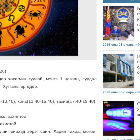
Б
г
н
г
х
2026 оны 08-р сарын 06
Н
с
с
26)
о
өр хөхөгчин туулай, мэнгэ 1 цагаан, суудал
. Хутганы ир өдөр.
2026 оны 08-р сарын 06
13:40), хонь(13:40-15:40), тахиа(17:40-19:40),
С
х
з
вэл зохилтой.
зохистой.
лийг хийхэд эерэг сайн. Харин тахиа, могой,
2026 оны 08-р сарын 06