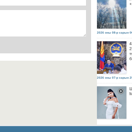
+
2026 оны 08-р сарын 06
4
2
т
б
2026 оны 07-р сарын 29
Ш
М
2026 оны 07-р сарын 29