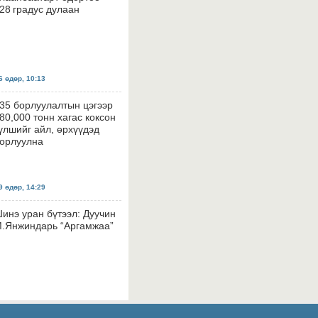
28 градус дулаан
 өдөр, 10:13
35 борлуулалтын цэгээр
80,000 тонн хагас коксон
үлшийг айл, өрхүүдэд
орлуулна
 өдөр, 14:29
инэ уран бүтээл: Дуучин
.Янжиндарь “Аргамжаа”
 өдөр, 14:26