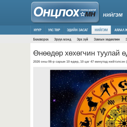
НИЙГЭМ
НҮҮР
УЛС ТӨР
ЭДИЙН ЗАСАГ
НИЙГЭМ
АЯЛАЛ 
Боловсрол
Эрүүл мэнд
Эрх зүй
Замын хөдөлгөөн
Өнөөдөр хөхөгчин туулай ө
2026 оны 06-р сарын 10 өдөр, 10 цаг 47 минутад нийтэлсэн (