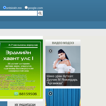
ontslokh.mn
google.com
ВИДЕО МЭДЭЭ
Шинэ уран бүтээл:
Дуучин М.Янжиндарь
“Аргамжаа”
ИХ УНШИГДСАН