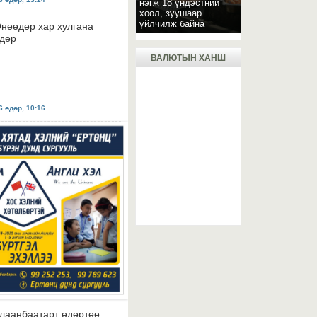
нэгж 18 үндэстний
хоол, зуушаар
үйлчилж байна
нөөдөр хар хулгана
дөр
ВАЛЮТЫН ХАНШ
 өдөр, 10:16
лаанбаатарт өдөртөө