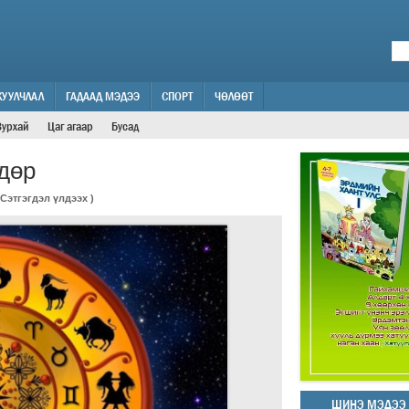
ЖУУЛЧЛАЛ
ГАДААД МЭДЭЭ
СПОРТ
ЧӨЛӨӨТ
Зурхай
Цаг агаар
Бусад
дөр
Сэтгэгдэл үлдээх
)
ШИНЭ МЭДЭЭ