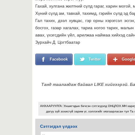
Гахай, хулгана жилтний сүлд гараг, харин могой, 
Хүний сүлд ам, тавхай, тахимд, гэрийн сүлд эд б
Гал тахих, дээл хувцас, гэр орны хэрэгсэл эсгэ
босгох, газар хагалах, тариа ногоо тарих, малын 
авах, үхэгсдийн үйл, арилжаа наймаа хийхэд сайн
Зурхайч Д. Цогтбаатар
Facebook
Twitter
Googl
Танд таалагдаж байвал LIKE хийгээрэй. Б
АНХААРУУЛГА: Уншигчдын бичсэн сэтгэгдэлд ОНЦЛОХ.МН хари
дагуу зүй зохисгүй зарим үг, хэллэгийг хязгаарласан тул Та 
Сэтгэгдэл үлдээх