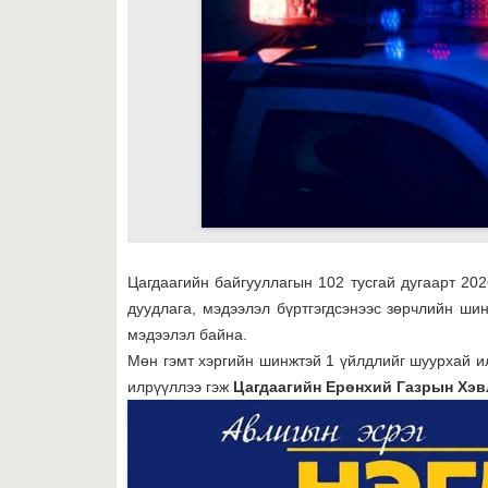
Цагдаагийн байгууллагын 102 тусгай дугаарт 20
дуудлага, мэдээлэл бүртгэгдсэнээс зөрчлийн шин
мэдээлэл байна.
Мөн гэмт хэргийн шинжтэй 1 үйлдлийг шуурхай ил
илрүүллээ гэж
Цагдаагийн Ерөнхий Газрын Хэв