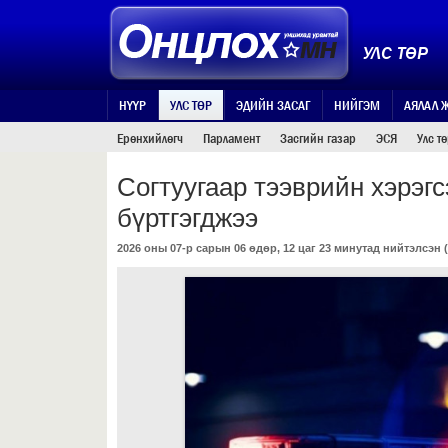
УЛС ТӨР
НҮҮР
УЛС ТӨР
ЭДИЙН ЗАСАГ
НИЙГЭМ
АЯЛАЛ 
Ерөнхийлөгч
Парламент
Засгийн газар
ЭСЯ
Улс т
Согтуугаар тээврийн хэрэг
бүртгэгджээ
2026 оны 07-р сарын 06 өдөр, 12 цаг 23 минутад нийтэлсэн (