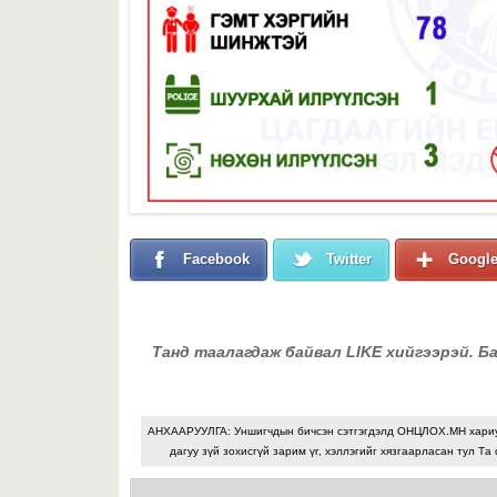
Facebook
Twitter
Googl
Танд таалагдаж байвал LIKE хийгээрэй. Б
АНХААРУУЛГА: Уншигчдын бичсэн сэтгэгдэлд ОНЦЛОХ.МН хари
дагуу зүй зохисгүй зарим үг, хэллэгийг хязгаарласан тул Та 