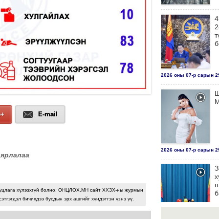
4
2
т
б
2026 оны 07-р сарын 29
Ш
М
e+
E-mail
2026 оны 07-р сарын 29
аярлалаа
З
х
ш
уцлага хүлээхгүй болно. ОНЦЛОХ.МН сайт ХХЗХ-ны журмын
б
сэтгэгдэл бичихдээ бусдын эрх ашгийг хүндэтгэн үзнэ үү.