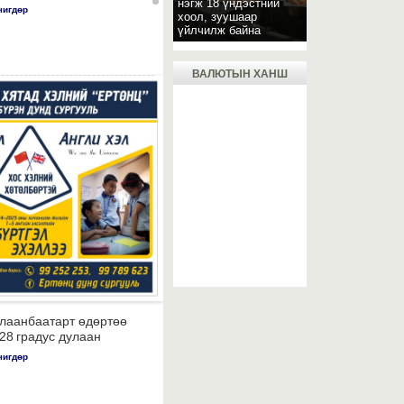
нэгж 18 үндэстний
чигдөр
хоол, зуушаар
үйлчилж байна
ВАЛЮТЫН ХАНШ
лаанбаатарт өдөртөө
28 градус дулаан
чигдөр