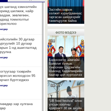
үх шатанд хэмнэлтийн
Засгийн газрын
оримд шилжиж, найр
ээлжит хуралдаанаас
аадам, зөвлөгөөн,
гаргасан шийдвэрийг
адаад томилолтыг
танилцуулж байна
ориглолоо
чигдөр
ФОТО МЭДЭЭ
ийслэлийн 30 дугаар
ургуулийг 10 дугаар
арын 1-нд ашиглалтад
руулна
чигдөр
Баянхонгор аймгийн
Баянлиг сумын
тэмээчин Цэдэнгийн
Шинэнд Хөдөлмөрийн
огтуугаар тээврийн
баатар цол хүртээлээ
эрэгсэл жолоодсон 95
өрчил бүртгэгджээ
чигдөр
“UB food festival” олон
нөөдөр хар хулгана
улсын хоолны
дөр
өдөрлөгт 30 аж ахуйн