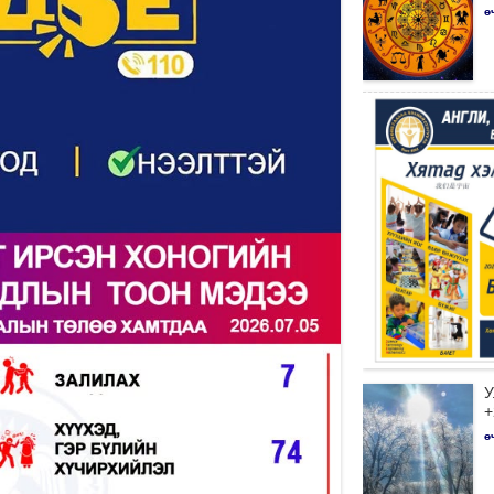
ө
У
+
ө