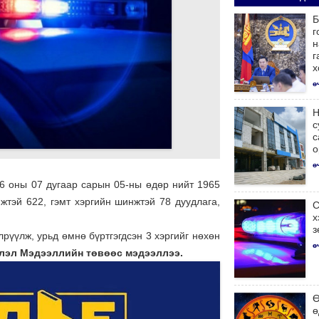
Б
г
н
г
х
ө
Н
с
с
о
ө
26 оны 07 дугаар сарын 05-ны өдөр нийт 1965
жтэй 622, гэмт хэргийн шинжтэй 78 дуудлага,
С
х
з
рүүлж, урьд өмнө бүртгэгдсэн 3 хэргийг нөхөн
ө
лэл Мэдээллийн төвөөс мэдээллээ.
Ө
ө