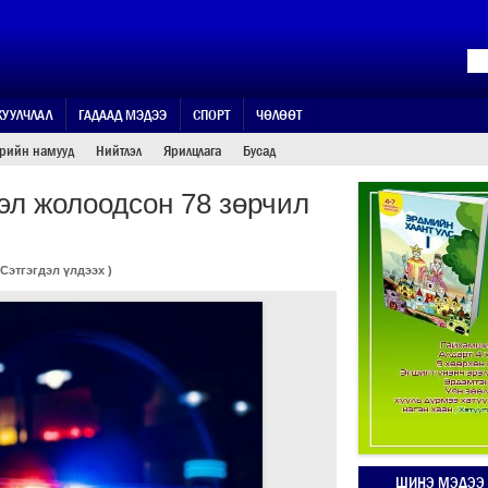
ЖУУЛЧЛАЛ
ГАДААД МЭДЭЭ
СПОРТ
ЧӨЛӨӨТ
өрийн намууд
Нийтлэл
Ярилцлага
Бусад
сэл жолоодсон 78 зөрчил
Сэтгэгдэл үлдээх
)
ШИНЭ МЭДЭЭ