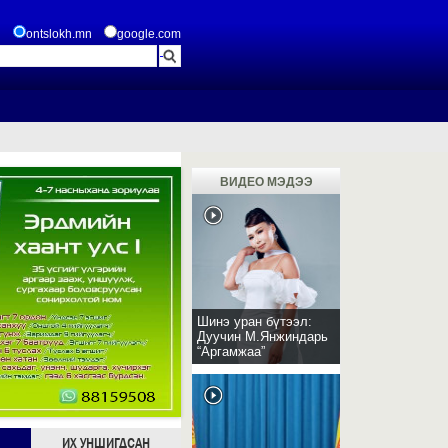
ontslokh.mn
google.com
ВИДЕО МЭДЭЭ
Шинэ уран бүтээл:
Дуучин М.Янжиндарь
“Аргамжаа”
ИХ УНШИГДСАН