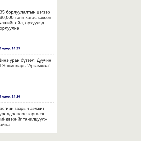
35 борлуулалтын цэгээр
80,000 тонн хагас коксон
үлшийг айл, өрхүүдэд
орлуулна
 өдөр, 14:29
инэ уран бүтээл: Дуучин
.Янжиндарь “Аргамжаа”
 өдөр, 14:26
асгийн газрын ээлжит
уралдаанаас гаргасан
ийдвэрийг танилцуулж
айна