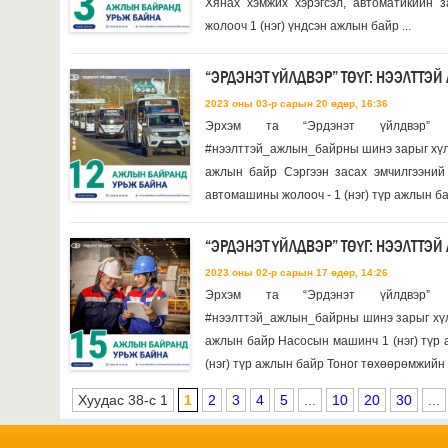
Хянах хэмжих хэрэгсэл, автоматикийн з
жолооч 1 (нэг) үндсэн ажлын байр ...
“ЭРДЭНЭТ ҮЙЛДВЭР” ТӨҮГ: НЭЭЛТТЭ
2023 оны 03-р сарын 20 өдөр, 16:36
Эрхэм та “Эрдэнэт үйлдвэр” 
#нээлттэй_ажлын_байрны шинэ зарыг хүлээ
ажлын байр Сэргээн засах эмчилгээний 
автомашины жолооч - 1 (нэг) түр ажлын бай
“ЭРДЭНЭТ ҮЙЛДВЭР” ТӨҮГ: НЭЭЛТТЭ
2023 оны 02-р сарын 17 өдөр, 14:26
Эрхэм та “Эрдэнэт үйлдвэр” 
#нээлттэй_ажлын_байрны шинэ зарыг хүлэ
ажлын байр Насосын машинч 1 (нэг) түр 
(нэг) түр ажлын байр Тоног төхөөрөмжийн з
Хуудас 38-с 1
1
2
3
4
5
...
10
20
30
...