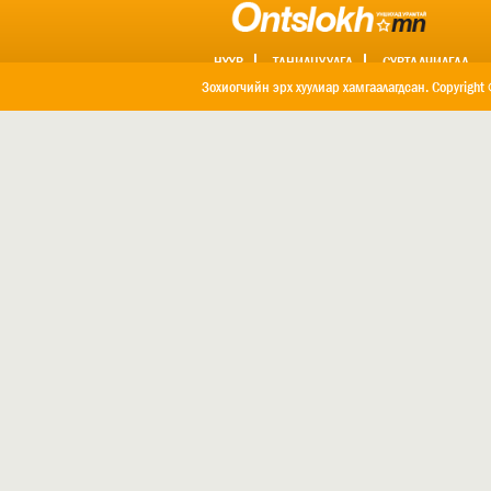
НҮҮР
ТАНИЛЦУУЛГА
СУРТАЛЧИЛГАА
ХОЛБОО БАРИХ
Зохиогчийн эрх хуулиар хамгаалагдсан. Copyright