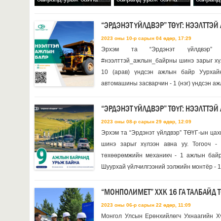
“ЭРДЭНЭТ ҮЙЛДВЭР” ТӨҮГ: НЭЭЛТТЭ
2023 оны 10-р сарын 04 өдөр, 17:29
Эрхэм та “Эрдэнэт үйлдвэр” 
#нээлттэй_ажлын_байрны шинэ зарыг хүл
10 (арав) үндсэн ажлын байр Уурхай
автомашины засварчин - 1 (нэг) үндсэн а
“ЭРДЭНЭТ ҮЙЛДВЭР” ТӨҮГ: НЭЭЛТТЭ
2023 оны 08-р сарын 29 өдөр, 12:09
Эрхэм та “Эрдэнэт үйлдвэр” ТӨҮГ-ын цах
шинэ зарыг хүлээн авна уу. Тогооч -
төхөөрөмжийн механикч - 1 ажлын байр
Шуурхай үйлчилгээний ээлжийн монтёр - 1 
“МОНПОЛИМЕТ” ХХК 16 ГА ТАЛБАЙД 
2023 оны 06-р сарын 22 өдөр, 11:09
Монгол Улсын Ерөнхийлөгч Ухнаагийн Хү