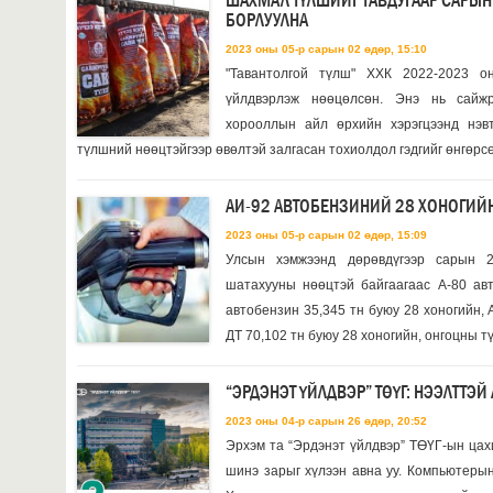
ШАХМАЛ ТҮЛШИЙГ ТАВДУГААР САРЫН 
БОРЛУУЛНА
2023 оны 05-р сарын 02 өдөр, 15:10
"Тавантолгой түлш" ХХК 2022-2023 о
үйлдвэрлэж нөөцөлсөн. Энэ нь сайж
хорооллын айл өрхийн хэрэгцээнд нэв
түлшний нөөцтэйгээр өвөлтэй залгасан тохиолдол гэдгийг өнгөрсө
АИ-92 АВТОБЕНЗИНИЙ 28 ХОНОГИЙ
2023 оны 05-р сарын 02 өдөр, 15:09
Улсын хэмжээнд дөрөвдүгээр сарын 
шатахууны нөөцтэй байгаагаас А-80 авт
автобензин 35,345 тн буюу 28 хоногийн, 
ДТ 70,102 тн буюу 28 хоногийн, онгоцны т
“ЭРДЭНЭТ ҮЙЛДВЭР” ТӨҮГ: НЭЭЛТТЭ
2023 оны 04-р сарын 26 өдөр, 20:52
Эрхэм та “Эрдэнэт үйлдвэр” ТӨҮГ-ын цах
шинэ зарыг хүлээн авна уу. Компьютерын