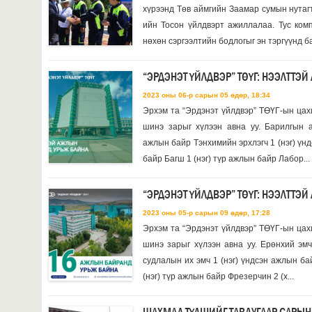
хүрээнд Төв аймгийн Заамар сумын нутаг
ийн Тосон үйлдвэрт ажиллалаа. Тус ком
нөхөн сэргээлтийн бодлогыг эн тэргүүнд б
“ЭРДЭНЭТ ҮЙЛДВЭР” ТӨҮГ: НЭЭЛТТЭ
2023 оны 06-р сарын 05 өдөр, 18:34
Эрхэм та “Эрдэнэт үйлдвэр” ТӨҮГ-ын цах
шинэ зарыг хүлээн авна уу. Барилгын а
ажлын байр Тэнхимийн эрхлэгч 1 (нэг) үн
байр Багш 1 (нэг) түр ажлын байр Лабор...
“ЭРДЭНЭТ ҮЙЛДВЭР” ТӨҮГ: НЭЭЛТТЭ
2023 оны 05-р сарын 09 өдөр, 17:28
Эрхэм та “Эрдэнэт үйлдвэр” ТӨҮГ-ын цах
шинэ зарыг хүлээн авна уу. Ерөнхий эмч
судлалын их эмч 1 (нэг) үндсэн ажлын ба
(нэг) түр ажлын байр Фрезерчин 2 (х...