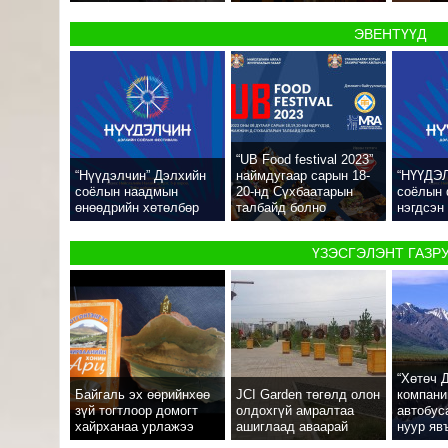
ЭВЕНТҮҮД
“UB Food festival 2023”
“Нүүдэлчин” Дэлхийн
наймдугаар сарын 18-
“НҮҮДЭ
соёлын наадмын
20-нд Сүхбаатарын
соёлын 
өнөөдрийн хөтөлбөр
талбайд болно
нэгдсэн
ҮЗЭСГЭЛЭНТ ГАЗР
“Хөтөч 
Байгаль эх өөрийнхөө
JCI Garden төгөлд олон
компани
зүй тогтлоор домогт
олдохгүй амралтаа
автобус
хайрханаа урлажээ
ашиглаад аваарай
нуур яв