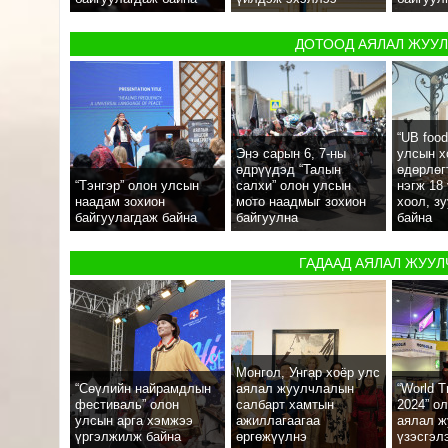
ДОТООД АЯЛАЛ ЖУУ
“UB food
Энэ сарын 6, 7-ны
улсын х
өдрүүдэд “Талын
өдөрлөг
“Тэнгэр” олон улсын
салхи” олон улсын
нэгж 18
наадам зохион
мото наадмыг зохион
хоол, з
байгуулагдаж байна
байгуулна
байна
ГАДААД АЯЛАЛ ЖУУЛ
Монгол, Унгар хоёр улс
“Сөүлийн найрамдлын
аялал жуулчлалын
“World T
фестиваль” олон
салбарт хамтын
2024” о
улсын арга хэмжээ
ажиллагаагаа
аялал 
үргэлжилж байна
өргөжүүлнэ
үзэсгэл