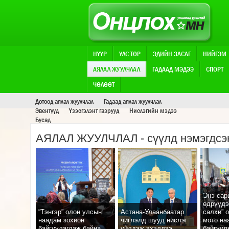
НҮҮР
УЛС ТӨР
ЭДИЙН ЗАСАГ
НИЙГЭМ
АЯЛАЛ ЖУУЛЧЛАЛ
ГАДААД МЭДЭЭ
СПОРТ
АЯЛАЛ ЖУУЛЧЛАЛ
ЧӨЛӨӨТ
Дотоод аялал жуулчлал
Гадаад аялал жуулчлал
Эвентүүд
Үзэсгэлэнт газрууд
Нислэгийн мэдээ
Бусад
АЯЛАЛ ЖУУЛЧЛАЛ
- cүүлд нэмэгдсэ
Энэ сар
өдрүүдэ
“Тэнгэр” олон улсын
Астана-Улаанбаатар
салхи” 
наадам зохион
чиглэлд шууд нислэг
мото на
байгуулагдаж байна
үйлдэж эхэллээ
байгуул