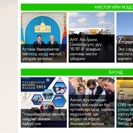
НИСЛЭГИЙН МЭД
АНУ, Австрали,
Сингапур улс руу
Астана-Улаанбаатар
“В787-9” агаарын
Энэ сар
чиглэлд шууд нислэг
хөлгөөр нислэг
нислэгэ
үйлдэж эхэллээ
үйлдэнэ
зорчигч
БУСАД
Аялал жуулчлалын
болон алслагдсан бүс
CNN тел
нутгийн иргэдэд зарлан
улсын б
“Улаанбаатарын өвлийн
мэдээллийг цаг
сэтгүүл
наадам” зохион
алдалгүй хүргэх
Ричард 
байгуулна
боломжтой боллоо
Улсад х