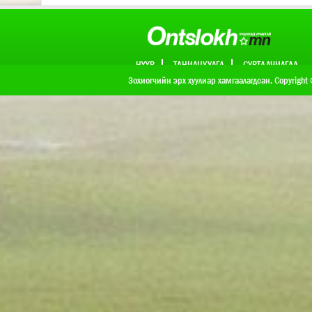
НҮҮР
ТАНИЛЦУУЛГА
СУРТАЛЧИЛГАА
ХОЛБОО БАРИХ
Зохиогчийн эрх хуулиар хамгаалагдсан. Copyright