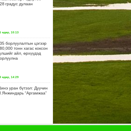
28 градус дулаан
 өдөр, 10:13
35 борлуулалтын цэгээр
80,000 тонн хагас коксон
үлшийг айл, өрхүүдэд
орлуулна
 өдөр, 14:29
инэ уран бүтээл: Дуучин
.Янжиндарь “Аргамжаа”
 өдөр, 14:26