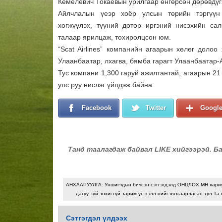
Кемелевич Токаевын урилгаар өнгөрсөн дөрөвдүгэ
Айлчлалын үеэр хоёр улсын төрийн тэргүүн
хөгжүүлэх, түүний дотор иргэний нисэхийн са
талаар ярилцаж, тохиролцсон юм.
“Scat Airlines” компанийн агаарын хөлөг долоо
Улаанбаатар, лхагва, бямба гарагт Улаанбаатар-
Тус компани 1,300 гаруй ажилтантай, агаарын 21 
улс руу нислэг үйлдэж байна.
Facebook
Twitter
Googl
Танд таалагдаж байвал LIKE хийгээрэй. Б
АНХААРУУЛГА: Уншигчдын бичсэн сэтгэгдэлд ОНЦЛОХ.МН хари
дагуу зүй зохисгүй зарим үг, хэллэгийг хязгаарласан тул Та 
Сэтгэгдэл үлдээх