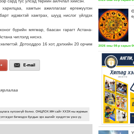
эр сард тус улсад төрийн айлчлал хийсэн.
 харилцаа, хамтын ажиллагааг өргөжүүлэн
Ө
лбарт идэвхтэй хамтрах, шууд нислэг үйлдэх
ө
 хоног бүрийн мягмар, баасан гарагт Астана-
Астана чиглэлд ниснэ.
хөлөгтэй. Дотооддоо 16 хот, дэлхийн 20 орчим
2026 оны 08-р сарын 06
e+
E-mail
аярлалаа
уцлага хүлээхгүй болно. ОНЦЛОХ.МН сайт ХХЗХ-ны журмын
сэтгэгдэл бичихдээ бусдын эрх ашгийг хүндэтгэн үзнэ үү.
У