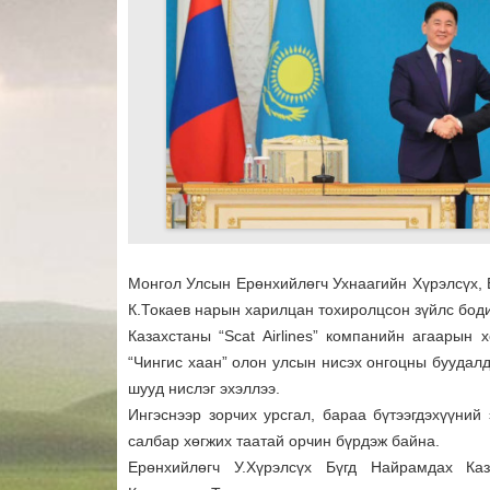
Монгол Улсын Ерөнхийлөгч Ухнаагийн Хүрэлсүх,
К.Токаев нарын харилцан тохиролцсон зүйлс бод
Казахстаны “Scat Airlines” компанийн агаарын
“Чингис хаан” олон улсын нисэх онгоцны буудал
шууд нислэг эхэллээ.
Ингэснээр зорчих урсгал, бараа бүтээгдэхүүний
салбар хөгжих таатай орчин бүрдэж байна.
Ерөнхийлөгч У.Хүрэлсүх Бүгд Найрамдах Ка