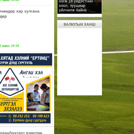
нэгж 18 үндэстний
хоол, зуушаар
үйлчилж байна
нөөдөр хар хулгана
дөр
ВАЛЮТЫН ХАНШ
 өдөр, 10:16
лаанбаатарт өдөртөө