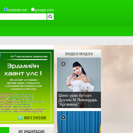
ontslokh.mn
google.com
ВИДЕО МЭДЭЭ
Шинэ уран бүтээл:
Дуучин М.Янжиндарь
“Аргамжаа”
ИХ УНШИГДСАН