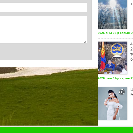
+
2026 оны 08-р сарын 06
4
2
т
б
2026 оны 07-р сарын 29
Ш
М
2026 оны 07-р сарын 29