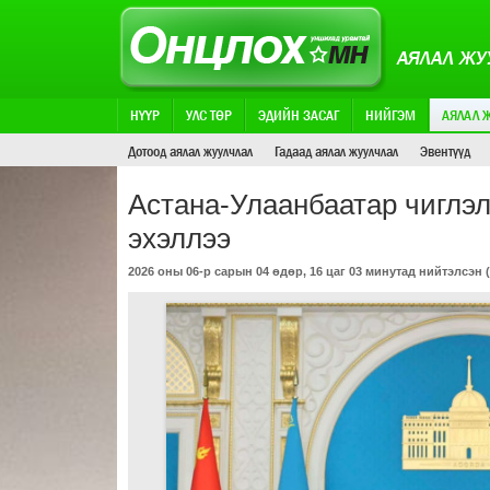
АЯЛАЛ ЖУ
НҮҮР
УЛС ТӨР
ЭДИЙН ЗАСАГ
НИЙГЭМ
АЯЛАЛ 
Дотоод аялал жуулчлал
Гадаад аялал жуулчлал
Эвентүүд
Астана-Улаанбаатар чиглэ
эхэллээ
2026 оны 06-р сарын 04 өдөр, 16 цаг 03 минутад нийтэлсэн (