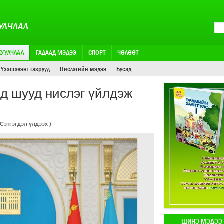
УЛЧЛАЛ
ЖУУЛЧЛАЛ
ГАДААД МЭДЭЭ
СПОРТ
ЧӨЛӨӨТ
Үзэсгэлэнт газрууд
Нислэгийн мэдээ
Бусад
лд шууд нислэг үйлдэж
Сэтгэгдэл үлдээх
)
ШИНЭ МЭДЭЭ