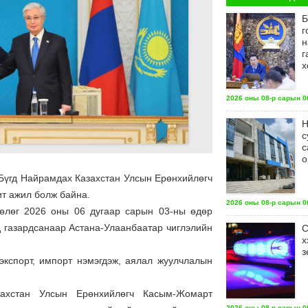
Б
г
н
г
х
2026 оны 08-р сарын 06
Н
с
с
о
 Бүгд Найрамдах Казахстан Улсын Ерөнхийлөгч
ит ажил болж байна.
2026 оны 08-р сарын 06
 хөлөг 2026 оны 06 дугаар сарын 03-ны өдөр
д газардсанаар Астана-Улаанбаатар чиглэлийн
С
х
з
 экспорт, импорт нэмэгдэж, аялал жуулчлалын
захстан Улсын Ерөнхийлөгч Касым-Жомарт
2026 оны 08-р сарын 06