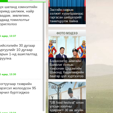
үх шатанд хэмнэлтийн
Засгийн газрын
оримд шилжиж, найр
ээлжит хуралдаанаас
аадам, зөвлөгөөн,
гаргасан шийдвэрийг
адаад томилолтыг
танилцуулж байна
ориглолоо
ФОТО МЭДЭЭ
 өдөр, 13:37
ийслэлийн 30 дугаар
ургуулийг 10 дугаар
арын 1-нд ашиглалтад
руулна
Баянхонгор аймгийн
Баянлиг сумын
тэмээчин Цэдэнгийн
Шинэнд Хөдөлмөрийн
 өдөр, 13:30
баатар цол хүртээлээ
огтуугаар тээврийн
эрэгсэл жолоодсон 95
өрчил бүртгэгджээ
“UB food festival” олон
улсын хоолны
өдөрлөгт 30 аж ахуйн
 өдөр, 13:24