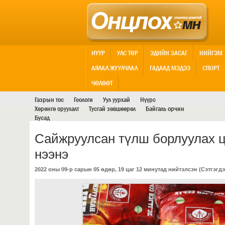
НҮҮР
УЛС ТӨР
ЭДИЙН ЗАСАГ
НИЙГЭМ
АЯЛАЛ ЖУУЛЧЛАЛ
ГАДААД МЭДЭЭ
СПОРТ
АШИГТ МАЛТМАЛ
ЧӨЛӨӨТ
Газрын тос
Геологи
Уул уурхай
Нүүрс
Хөрөнгө оруулалт
Тусгай зөвшөөрөл
Байгаль орчин
Бусад
Сайжруулсан түлш борлуулах ц
нээнэ
2022 оны 09-р сарын 05 өдөр, 19 цаг 12 минутад нийтэлсэн (
Сэтгэгдэ