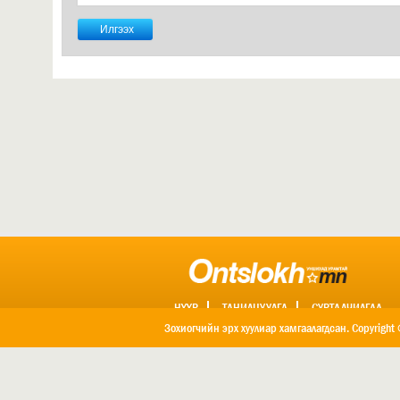
НҮҮР
ТАНИЛЦУУЛГА
СУРТАЛЧИЛГАА
ХОЛБОО БАРИХ
Зохиогчийн эрх хуулиар хамгаалагдсан. Copyright