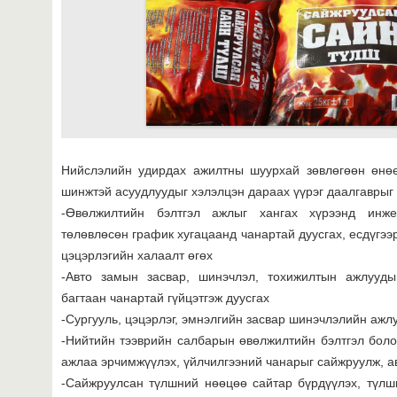
Нийслэлийн удирдах ажилтны шуурхай зөвлөгөөн өнөө
шинжтэй асуудлуудыг хэлэлцэн дараах үүрэг даалгаврыг 
-Өвөлжилтийн бэлтгэл ажлыг хангах хүрээнд инж
төлөвлөсөн график хугацаанд чанартай дуусгах, есдүгээр
цэцэрлэгийн халаалт өгөх
-Авто замын засвар, шинэчлэл, тохижилтын ажлууды
багтаан чанартай гүйцэтгэж дуусгах
-Сургууль, цэцэрлэг, эмнэлгийн засвар шинэчлэлийн ажл
-Нийтийн тээврийн салбарын өвөлжилтийн бэлтгэл бол
ажлаа эрчимжүүлэх, үйлчилгээний чанарыг сайжруулж, ав
-Сайжруулсан түлшний нөөцөө сайтар бүрдүүлэх, түлш