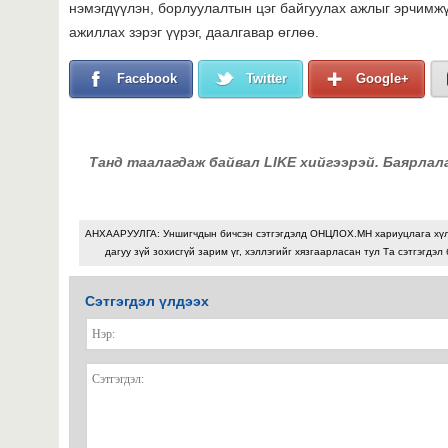
нэмэгдүүлэн, борлуулалтын цэг байгуулах ажлыг эрчимжү
ажиллах зэрэг үүрэг, даалгавар өглөө.
Facebook
Twitter
Google+
Танд таалагдаж байвал LIKE хийгээрэй. Баярлал
АНХААРУУЛГА: Уншигчдын бичсэн сэтгэгдэлд ОНЦЛОХ.МН хариуцлага хү
дагуу зүй зохисгүй зарим үг, хэллэгийг хязгаарласан тул Та сэтгэгдэл
Сэтгэгдэл үлдээх