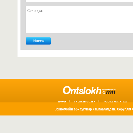
НҮҮР
ТАНИЛЦУУЛГА
СУРТАЛЧИЛГАА
ХОЛБОО БАРИХ
Зохиогчийн эрх хуулиар хамгаалагдсан. Copyright