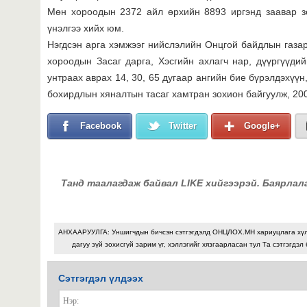
Мөн хороодын 2372 айл өрхийн 8893 иргэнд заавар з
үнэлгээ хийх юм.
Нэгдсэн арга хэмжээг нийслэлийн Онцгой байдлын газар
хороодын Засаг дарга, Хэсгийн ахлагч нар, дүүргүүди
унтраах аврах 14, 30, 65 дугаар ангийн бие бүрэлдэхүүн
бохирдлын хяналтын тасаг хамтран зохион байгуулж, 20
Facebook
Twitter
Google+
Танд таалагдаж байвал LIKE хийгээрэй. Баярлал
АНХААРУУЛГА: Уншигчдын бичсэн сэтгэгдэлд ОНЦЛОХ.МН хариуцлага хү
дагуу зүй зохисгүй зарим үг, хэллэгийг хязгаарласан тул Та сэтгэгдэл
Сэтгэгдэл үлдээх