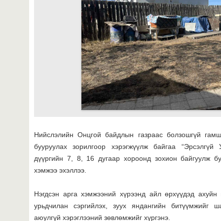
Нийслэлийн Онцгой байдлын газраас болзошгүй гамши
бууруулах зорилгоор хэрэгжүүлж байгаа “Эрсэлгүй
дүүргийн 7, 8, 16 дугаар хороонд зохион байгуулж б
хэмжээ эхэллээ.
Нэгдсэн арга хэмжээний хүрээнд айл өрхүүдэд ахуйн 
урьдчилан сэргийлэх, зуух яндангийн битүүмжийг ш
аюулгүй хэрэглээний зөвлөмжийг хүргэнэ.