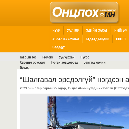
НҮҮР
УЛС ТӨР
ЭДИЙН ЗАСАГ
НИЙГЭМ
АЯЛАЛ ЖУУЛЧЛАЛ
ГАДААД МЭДЭЭ
СПОРТ
АШИГТ МАЛТМАЛ
ЧӨЛӨӨТ
Газрын тос
Геологи
Уул уурхай
Нүүрс
Хөрөнгө оруулалт
Тусгай зөвшөөрөл
Байгаль орчин
Бусад
“Шалгавал эрсдэлгүй” нэгдсэн 
2023 оны 10-р сарын 25 өдөр, 15 цаг 44 минутад нийтэлсэн (
Сэтгэгдэ