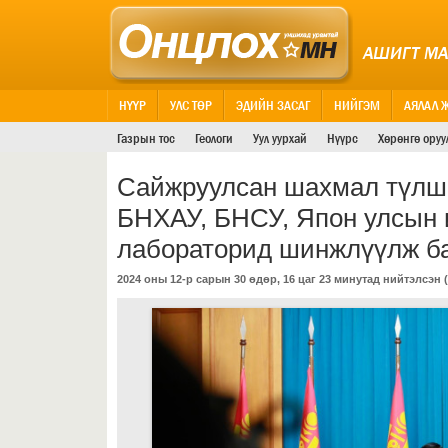
АШИГТ М
НҮҮР
УЛС ТӨР
ЭДИЙН ЗАСАГ
НИЙГЭМ
АЯЛАЛ 
Газрын тос
Геологи
Уул уурхай
Нүүрс
Хөрөнгө оруу
Сайжруулсан шахмал түлшн
БНХАУ, БНСУ, Япон улсын 
лабораторид шинжлүүлж б
2024 оны 12-р сарын 30 өдөр, 16 цаг 23 минутад нийтэлсэн (