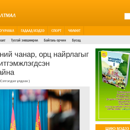
АЛТМАЛ
ЖУУЛЧЛАЛ
ГАДААД МЭДЭЭ
СПОРТ
ЧӨЛӨӨТ
лалт
Тусгай зөвшөөрөл
Байгаль орчин
Бусад
ий чанар, орц найрлагыг
итгэмжлэгдсэн
айна
Сэтгэгдэл үлдээх
)
ШИНЭ МЭДЭЭ