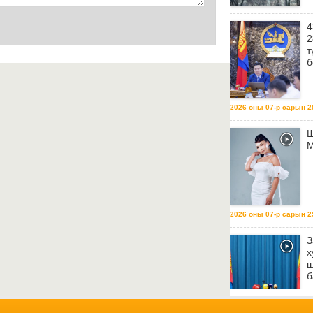
4
2
т
б
2026 оны 07-р сарын 29
Ш
М
2026 оны 07-р сарын 29
З
х
ш
б