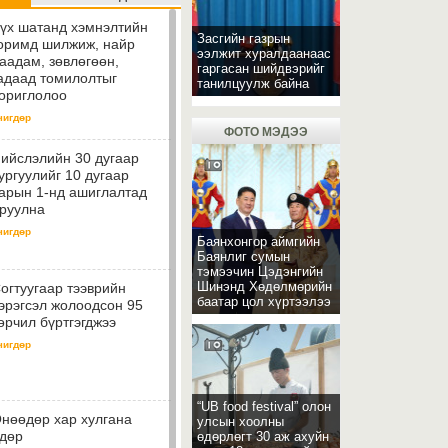
үх шатанд хэмнэлтийн
Засгийн газрын
оримд шилжиж, найр
ээлжит хуралдаанаас
аадам, зөвлөгөөн,
гаргасан шийдвэрийг
адаад томилолтыг
танилцуулж байна
ориглолоо
чигдөр
ФОТО МЭДЭЭ
ийслэлийн 30 дугаар
ургуулийг 10 дугаар
арын 1-нд ашиглалтад
руулна
чигдөр
Баянхонгор аймгийн
Баянлиг сумын
тэмээчин Цэдэнгийн
Шинэнд Хөдөлмөрийн
огтуугаар тээврийн
баатар цол хүртээлээ
эрэгсэл жолоодсон 95
өрчил бүртгэгджээ
чигдөр
“UB food festival” олон
нөөдөр хар хулгана
улсын хоолны
дөр
өдөрлөгт 30 аж ахуйн