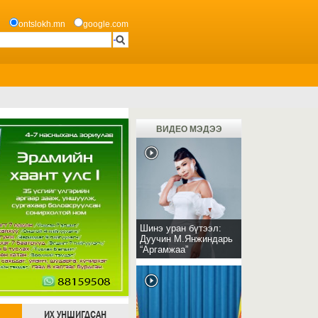
ontslokh.mn
google.com
ВИДЕО МЭДЭЭ
Шинэ уран бүтээл:
Дуучин М.Янжиндарь
“Аргамжаа”
ИХ УНШИГДСАН