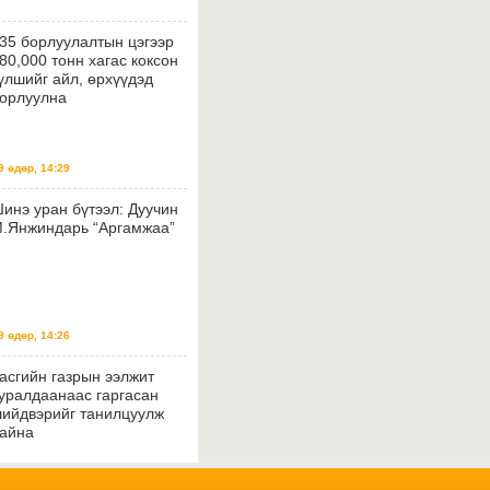
35 борлуулалтын цэгээр
80,000 тонн хагас коксон
үлшийг айл, өрхүүдэд
орлуулна
 өдөр, 14:29
инэ уран бүтээл: Дуучин
.Янжиндарь “Аргамжаа”
 өдөр, 14:26
асгийн газрын ээлжит
уралдаанаас гаргасан
ийдвэрийг танилцуулж
айна