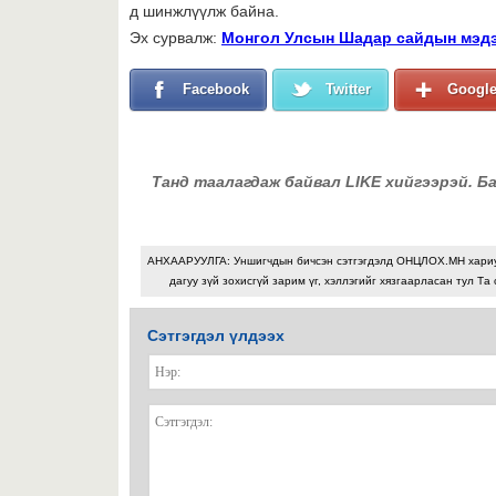
д шинжлүүлж байна.
Эх сурвалж:
Монгол Улсын Шадар сайдын мэд
Facebook
Twitter
Googl
Танд таалагдаж байвал LIKE хийгээрэй. Б
АНХААРУУЛГА: Уншигчдын бичсэн сэтгэгдэлд ОНЦЛОХ.МН хари
дагуу зүй зохисгүй зарим үг, хэллэгийг хязгаарласан тул Та 
Сэтгэгдэл үлдээх