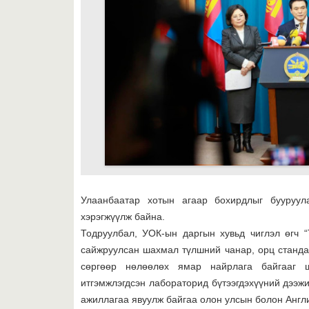
Улаанбаатар хотын агаар бохирдлыг бууруул
хэрэгжүүлж байна.
Тодруулбал, УОК-ын даргын хувьд чиглэл өгч 
сайжруулсан шахмал түлшний чанар, орц станда
сөргөөр нөлөөлөх ямар найрлага байгааг 
итгэмжлэгдсэн лабораторид бүтээгдэхүүний дээжи
ажиллагаа явуулж байгаа олон улсын болон Англ