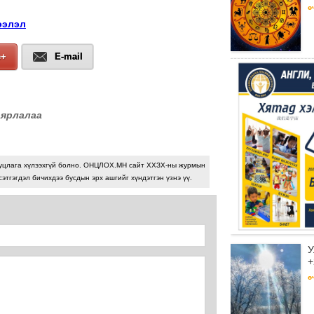
ө
ээлэл
e+
E-mail
аярлалаа
уцлага хүлээхгүй болно. ОНЦЛОХ.МН сайт ХХЗХ-ны журмын
сэтгэгдэл бичихдээ бусдын эрх ашгийг хүндэтгэн үзнэ үү.
У
+
ө