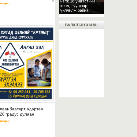
нэгж 18 үндэстний
чигдөр
хоол, зуушаар
үйлчилж байна
ВАЛЮТЫН ХАНШ
лаанбаатарт өдөртөө
28 градус дулаан
чигдөр