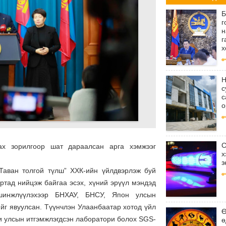
Б
г
н
г
х
ө
Н
с
с
о
ө
С
ах зорилгоор шат дараалсан арга хэмжээг
х
з
“Таван толгой түлш” ХХК-ийн үйлдвэрлэж буй
ө
ртад нийцэж байгаа эсэх, хүний эрүүл мэндэд
шинжлүүлэхээр БНХАУ, БНСУ, Япон улсын
йг явуулсан. Түүнчлэн Улаанбаатар хотод үйл
Ө
и улсын итгэмжлэгдсэн лаборатори болох SGS-
ө