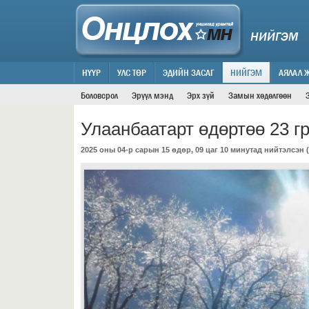
НИЙГЭМ
НҮҮР
УЛС ТӨР
ЭДИЙН ЗАСАГ
НИЙГЭМ
АЯЛАЛ 
Боловсрол
Эрүүл мэнд
Эрх зүй
Замын хөдөлгөөн
Улаанбаатарт өдөртөө 23 г
2025 оны 04-р сарын 15 өдөр, 09 цаг 10 минутад нийтэлсэн (