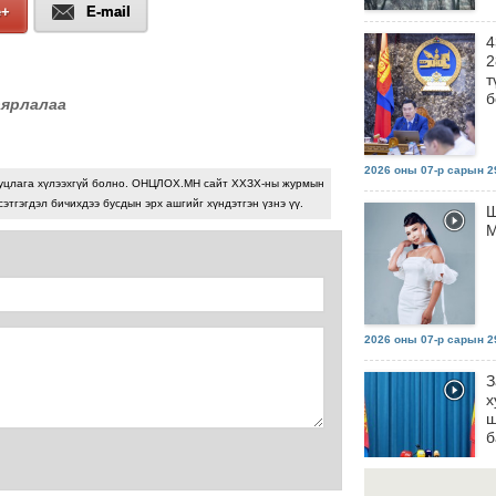
e+
E-mail
4
2
т
б
аярлалаа
2026 оны 07-р сарын 29
уцлага хүлээхгүй болно. ОНЦЛОХ.МН сайт ХХЗХ-ны журмын
сэтгэгдэл бичихдээ бусдын эрх ашгийг хүндэтгэн үзнэ үү.
Ш
М
2026 оны 07-р сарын 29
З
х
ш
б