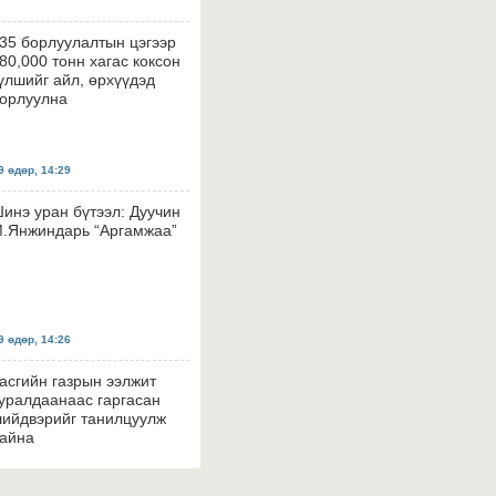
35 борлуулалтын цэгээр
80,000 тонн хагас коксон
үлшийг айл, өрхүүдэд
орлуулна
 өдөр, 14:29
инэ уран бүтээл: Дуучин
.Янжиндарь “Аргамжаа”
 өдөр, 14:26
асгийн газрын ээлжит
уралдаанаас гаргасан
ийдвэрийг танилцуулж
айна