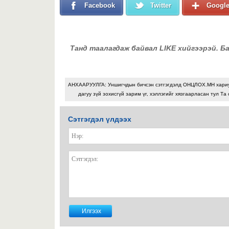
Facebook
Twitter
Googl
Танд таалагдаж байвал LIKE хийгээрэй. Б
АНХААРУУЛГА: Уншигчдын бичсэн сэтгэгдэлд ОНЦЛОХ.МН хари
дагуу зүй зохисгүй зарим үг, хэллэгийг хязгаарласан тул Та 
Сэтгэгдэл үлдээх