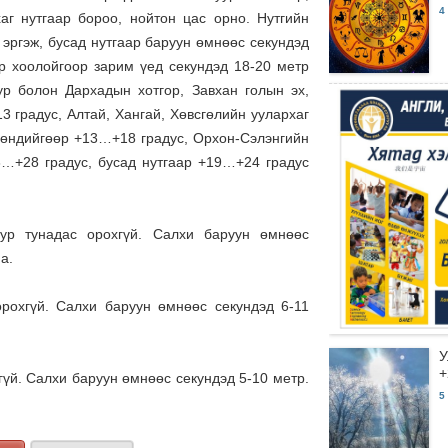
4
хаг нутгаар бороо, нойтон цас орно. Нутгийн
эргэж, бусад нутгаар баруун өмнөөс секундэд
өр хоолойгоор зарим үед секундэд 18-20 метр
ур болон Дархадын хотгор, Завхан голын эх,
 градус, Алтай, Хангай, Хөвсгөлийн уулархаг
 хөндийгөөр +13…+18 градус, Орхон-Сэлэнгийн
23…+28 градус, бусад нутгаар +19…+24 градус
р тунадас орохгүй. Салхи баруун өмнөөс
а.
рохгүй. Салхи баруун өмнөөс секундэд 6-11
У
+
үй. Салхи баруун өмнөөс секундэд 5-10 метр.
5