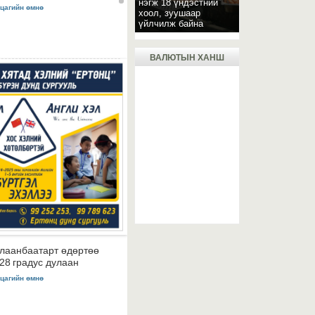
нэгж 18 үндэстний
 цагийн өмнө
хоол, зуушаар
үйлчилж байна
ВАЛЮТЫН ХАНШ
лаанбаатарт өдөртөө
28 градус дулаан
 цагийн өмнө