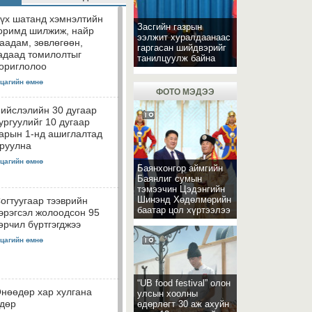
үх шатанд хэмнэлтийн
Засгийн газрын
оримд шилжиж, найр
ээлжит хуралдаанаас
аадам, зөвлөгөөн,
гаргасан шийдвэрийг
адаад томилолтыг
танилцуулж байна
ориглолоо
 цагийн өмнө
ФОТО МЭДЭЭ
ийслэлийн 30 дугаар
ургуулийг 10 дугаар
арын 1-нд ашиглалтад
руулна
 цагийн өмнө
Баянхонгор аймгийн
Баянлиг сумын
тэмээчин Цэдэнгийн
Шинэнд Хөдөлмөрийн
огтуугаар тээврийн
баатар цол хүртээлээ
эрэгсэл жолоодсон 95
өрчил бүртгэгджээ
 цагийн өмнө
“UB food festival” олон
нөөдөр хар хулгана
улсын хоолны
дөр
өдөрлөгт 30 аж ахуйн