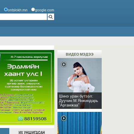
ontslokh.mn
google.com
ВИДЕО МЭДЭЭ
Шинэ уран бүтээл:
Дуучин М.Янжиндарь
“Аргамжаа”
ИХ УНШИГДСАН