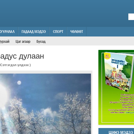
ЖУУЛЧЛАЛ
ГАДААД МЭДЭЭ
СПОРТ
ЧӨЛӨӨТ
Зурхай
Цаг агаар
Бусад
радус дулаан
Сэтгэгдэл үлдээх
)
ШИНЭ МЭДЭЭ