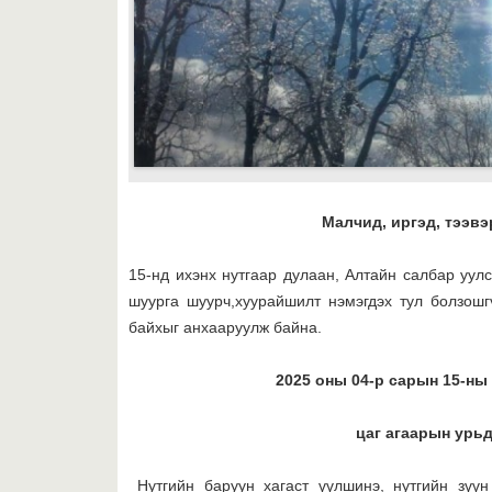
Малчид, иргэд, тээв
15-нд ихэнх нутгаар дулаан, Алтайн салбар уул
шуурга шуурч,хуурайшилт нэмэгдэх тул болзош
байхыг анхааруулж байна.
2025 оны 04-р сарын 15-ны 
цаг агаарын урь
Нутгийн баруун хагаст үүлшинэ, нутгийн зүүн