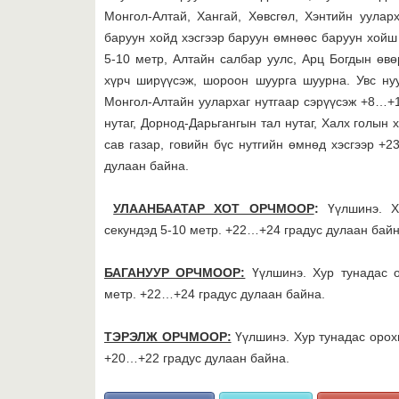
Монгол-Алтай, Хангай, Хөвсгөл, Хэнтийн уулар
баруун хойд хэсгээр баруун өмнөөс баруун хойш 
5-10 метр, Алтайн салбар уулс, Арц Богдын өв
хүрч ширүүсэж, шороон шуурга шуурна. Увс ну
Монгол-Алтайн уулархаг нутгаар сэрүүсэж +8…+13
нутаг, Дорнод-Дарьгангын тал нутаг, Халх голын
сав газар, говийн бүс нутгийн өмнөд хэсгээр +
дулаан байна.
УЛААНБААТАР ХОТ ОРЧМООР
:
Үүлшинэ. Ху
секундэд 5-10 метр. +22…+24 градус дулаан байн
БАГАНУУР ОРЧМООР:
Үүлшинэ. Хур тунадас о
метр. +22…+24 градус дулаан байна.
ТЭРЭЛЖ ОРЧМООР:
Үүлшинэ. Хур тунадас орохг
+20…+22 градус дулаан байна.