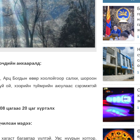
Б
г
н
г
х
1
Н
с
с
эрчдийн анхааралд:
о
1
с, Арц Богдын өвөр хоолойгоор салхи, шороон
гүй ой, хээрийн түймрийн аюулаас сэрэмжтэй
С
х
з
08 цагаас 20 цаг хүртэлх
1
дчилсан мэдээ:
Ө
ө
 хагаст багавтар үүлтэй. Увс нуурын хотгор,