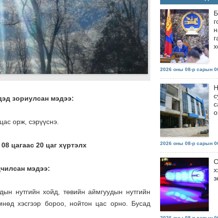
Б
г
н
г
х
2026 оны 08-р сарын 06
Н
с
дэд зориулсан мэдээ:
с
о
цас орж, сэрүүснэ.
2026 оны 08-р сарын 06
 08 цагаас 20 цаг хүртэлх
С
дчилсан мэдээ:
х
з
удын нутгийн хойд, төвийн аймгуудын нутгийн
мнөд хэсгээр бороо, нойтон цас орно. Бусад
2026 оны 08-р сарын 06