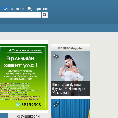
ontslokh.mn
google.com
ВИДЕО МЭДЭЭ
Шинэ уран бүтээл:
Дуучин М.Янжиндарь
“Аргамжаа”
ИХ УНШИГДСАН