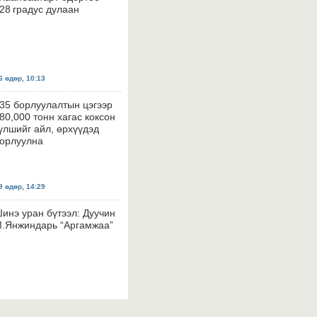
28 градус дулаан
 өдөр, 10:13
35 борлуулалтын цэгээр
80,000 тонн хагас коксон
үлшийг айл, өрхүүдэд
орлуулна
 өдөр, 14:29
инэ уран бүтээл: Дуучин
.Янжиндарь “Аргамжаа”
 өдөр, 14:26