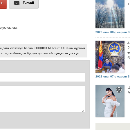
e+
E-mail
+
аярлалаа
2026 оны 08-р сарын 06
4
2
уцлага хүлээхгүй болно. ОНЦЛОХ.МН сайт ХХЗХ-ны журмын
т
сэтгэгдэл бичихдээ бусдын эрх ашгийг хүндэтгэн үзнэ үү.
б
2026 оны 07-р сарын 29
Ш
М
2026 оны 07-р сарын 29