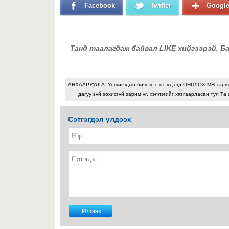
Facebook
Twitter
Googl
Танд таалагдаж байвал LIKE хийгээрэй. Б
АНХААРУУЛГА: Уншигчдын бичсэн сэтгэгдэлд ОНЦЛОХ.МН хари
дагуу зүй зохисгүй зарим үг, хэллэгийг хязгаарласан тул Та 
Сэтгэгдэл үлдээх