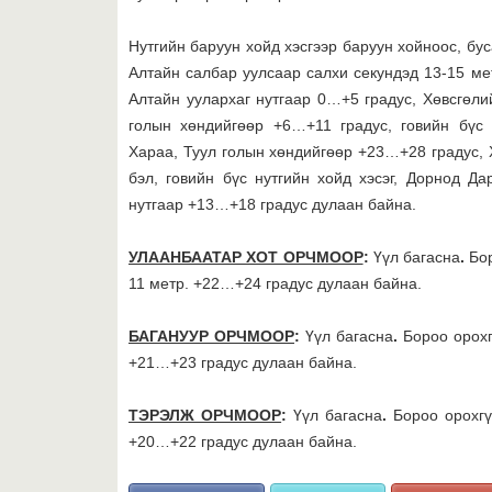
Нутгийн баруун хойд хэсгээр баруун хойноос, бус
Aлтайн салбар уулсаар салхи секундэд 13-15 мет
Алтайн уулархаг нутгаар 0…+5 градус, Хөвсгөлий
голын хөндийгөөр +6…+11 градус, говийн бүс 
Хараа, Туул голын хөндийгөөр +23…+28 градус, Х
бэл, говийн бүс нутгийн хойд хэсэг, Дорнод Д
нутгаар +13…+18 градус дулаан байна.
УЛААНБААТАР ХОТ ОРЧМООР
:
Үүл багасна
.
Бо
11 метр. +22…+24 градус дулаан байна.
БАГАНУУР ОРЧМООР
:
Үүл багасна
.
Бороо орохг
+21…+23 градус дулаан байна.
ТЭРЭЛЖ ОРЧМООР
:
Үүл багасна
.
Бороо орохгү
+20…+22 градус дулаан байна.