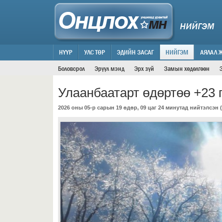
НИЙГЭМ
НҮҮР
УЛС ТӨР
ЭДИЙН ЗАСАГ
НИЙГЭМ
АЯЛАЛ 
Боловсрол
Эрүүл мэнд
Эрх зүй
Замын хөдөлгөөн
Улаанбаатарт өдөртөө +23 
2026 оны 05-р сарын 19 өдөр, 09 цаг 24 минутад нийтэлсэн (