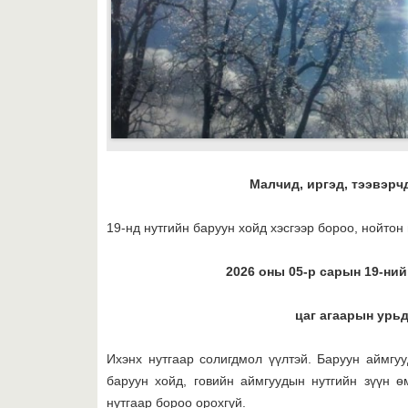
Малчид, иргэд, тээвэрч
19-нд нутгийн баруун хойд хэсгээр бороо, нойтон 
2026 оны 05-р сарын 19-ний
цаг агаарын урь
Ихэнх нутгаар солигдмол үүлтэй. Баруун аймгу
баруун хойд, говийн аймгуудын нутгийн зүүн ө
нутгаар бороо орохгүй.