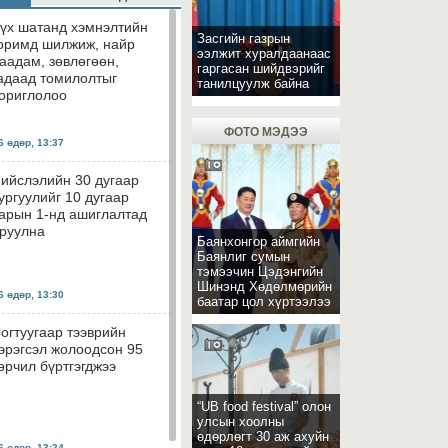
үх шатанд хэмнэлтийн
Засгийн газрын
оримд шилжиж, найр
ээлжит хуралдаанаас
аадам, зөвлөгөөн,
гаргасан шийдвэрийг
адаад томилолтыг
танилцуулж байна
ориглолоо
ФОТО МЭДЭЭ
 өдөр, 13:37
ийслэлийн 30 дугаар
ургуулийг 10 дугаар
арын 1-нд ашиглалтад
руулна
Баянхонгор аймгийн
Баянлиг сумын
тэмээчин Цэдэнгийн
Шинэнд Хөдөлмөрийн
 өдөр, 13:30
баатар цол хүртээлээ
огтуугаар тээврийн
эрэгсэл жолоодсон 95
өрчил бүртгэгджээ
“UB food festival” олон
улсын хоолны
өдөрлөгт 30 аж ахуйн
 өдөр, 13:24