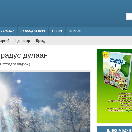
ЖУУЛЧЛАЛ
ГАДААД МЭДЭЭ
СПОРТ
ЧӨЛӨӨТ
Зурхай
Цаг агаар
Бусад
градус дулаан
Сэтгэгдэл үлдээх
)
ШИНЭ МЭДЭЭ