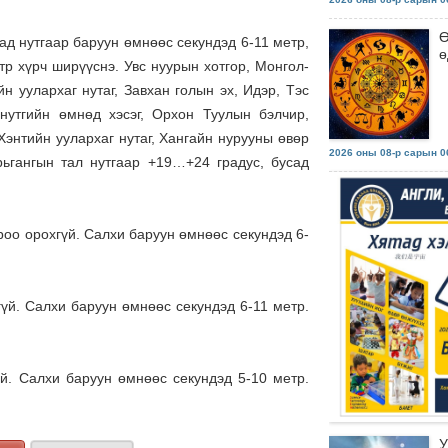
Ө
ад нутгаар баруун өмнөөс секундэд 6-11 метр,
ө
р хүрч ширүүснэ. Увс нуурын хотгор, Монгол-
н уулархаг нутаг, Завхан голын эх, Идэр, Тэс
нутгийн өмнөд хэсэг, Орхон Туулын бэлчир,
энтийн уулархаг нутаг, Хангайн нурууны өвөр
2026 оны 08-р сарын 06
арьгангын тал нутгаар +19…+24 градус, бусад
роо орохгүй. Салхи баруун өмнөөс секундэд 6-
үй. Салхи баруун өмнөөс секундэд 6-11 метр.
й. Салхи баруун өмнөөс секундэд 5-10 метр.
У