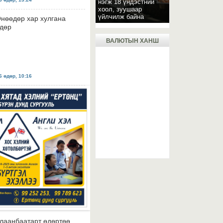
нэгж 18 үндэстний
хоол, зуушаар
үйлчилж байна
нөөдөр хар хулгана
дөр
ВАЛЮТЫН ХАНШ
 өдөр, 10:16
лаанбаатарт өдөртөө