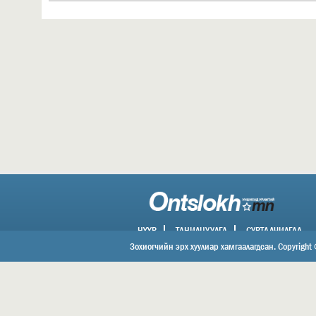
НҮҮР
ТАНИЛЦУУЛГА
СУРТАЛЧИЛГАА
ХОЛБОО БАРИХ
Зохиогчийн эрх хуулиар хамгаалагдсан. Copyright