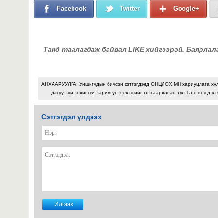
Facebook
Twitter
Google+
Танд таалагдаж байвал LIKE хийгээрэй. Баярлал
АНХААРУУЛГА: Уншигчдын бичсэн сэтгэгдэлд ОНЦЛОХ.МН хариуцлага хү
дагуу зүй зохисгүй зарим үг, хэллэгийг хязгаарласан тул Та сэтгэгдэл
Сэтгэгдэл үлдээх