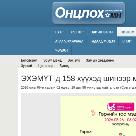
НҮҮР
УЛС ТӨР
ЭДИЙН ЗАСАГ
НИЙГЭМ
АЯЛАЛ ЖУУЛЧЛАЛ
ГАДААД МЭДЭЭ
СПОРТ
НИЙГЭМ
ЧӨЛӨӨТ
Боловсрол
Эрүүл мэнд
Эрх зүй
Замын хөдөлгөөн
Зурхай
Цаг агаар
Бусад
ЭХЭМҮТ-д 158 хүүхэд шинээр 
2026 оны 06-р сарын 02 өдөр, 19 цаг 58 минутад нийтэлсэн (
Сэтгэгдэ