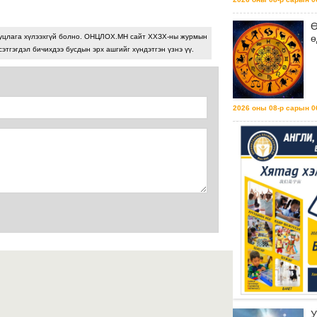
Ө
ө
уцлага хүлээхгүй болно. ОНЦЛОХ.МН сайт ХХЗХ-ны журмын
сэтгэгдэл бичихдээ бусдын эрх ашгийг хүндэтгэн үзнэ үү.
2026 оны 08-р сарын 06
У