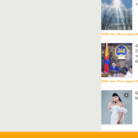
+
2026 оны 08-р сарын 06
4
2
т
б
2026 оны 07-р сарын 29
Ш
М
2026 оны 07-р сарын 29