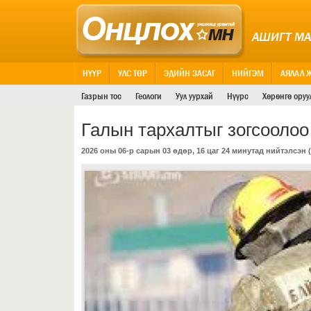
АШИГТ М
НҮҮР
УЛС ТӨР
ЭДИЙН ЗАСАГ
НИЙГЭМ
АЯЛАЛ 
Газрын тос
Геологи
Уул уурхай
Нүүрс
Хөрөнгө оруу
Галын тархалтыг зогсоолоо
2026 оны 06-р сарын 03 өдөр, 16 цаг 24 минутад нийтэлсэн (