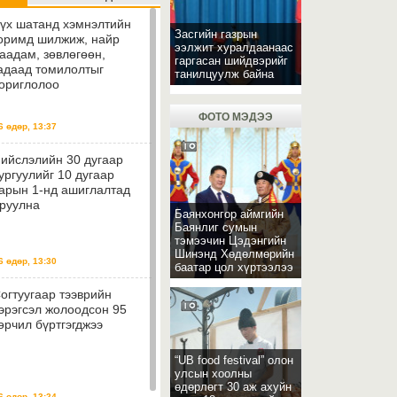
үх шатанд хэмнэлтийн
Засгийн газрын
оримд шилжиж, найр
ээлжит хуралдаанаас
аадам, зөвлөгөөн,
гаргасан шийдвэрийг
адаад томилолтыг
танилцуулж байна
ориглолоо
ФОТО МЭДЭЭ
 өдөр, 13:37
ийслэлийн 30 дугаар
ургуулийг 10 дугаар
арын 1-нд ашиглалтад
руулна
Баянхонгор аймгийн
Баянлиг сумын
тэмээчин Цэдэнгийн
Шинэнд Хөдөлмөрийн
 өдөр, 13:30
баатар цол хүртээлээ
огтуугаар тээврийн
эрэгсэл жолоодсон 95
өрчил бүртгэгджээ
“UB food festival” олон
улсын хоолны
өдөрлөгт 30 аж ахуйн
 өдөр, 13:24