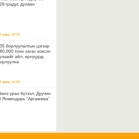
28 градус дулаан
 өдөр, 10:13
35 борлуулалтын цэгээр
80,000 тонн хагас коксон
үлшийг айл, өрхүүдэд
орлуулна
 өдөр, 14:29
инэ уран бүтээл: Дуучин
.Янжиндарь “Аргамжаа”
 өдөр, 14:26