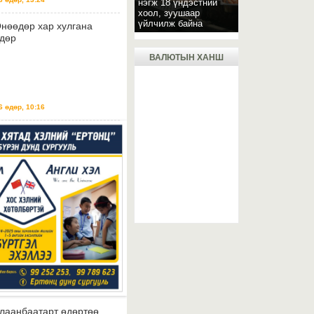
нэгж 18 үндэстний
хоол, зуушаар
үйлчилж байна
нөөдөр хар хулгана
дөр
ВАЛЮТЫН ХАНШ
 өдөр, 10:16
лаанбаатарт өдөртөө