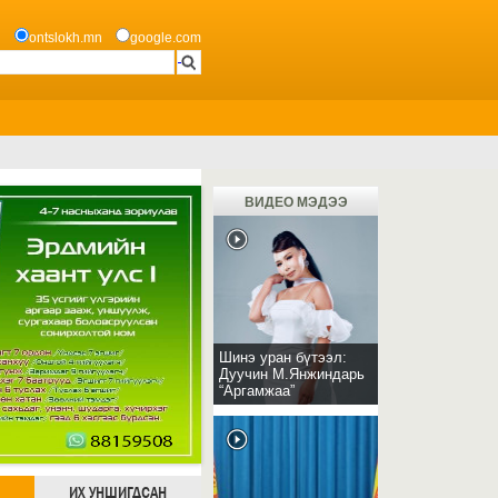
ontslokh.mn
google.com
ВИДЕО МЭДЭЭ
Шинэ уран бүтээл:
Дуучин М.Янжиндарь
“Аргамжаа”
ИХ УНШИГДСАН