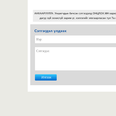
АНХААРУУЛГА: Уншигчдын бичсэн сэтгэгдэлд ОНЦЛОХ.МН хари
дагуу зүй зохисгүй зарим үг, хэллэгийг хязгаарласан тул Та 
Сэтгэгдэл үлдээх