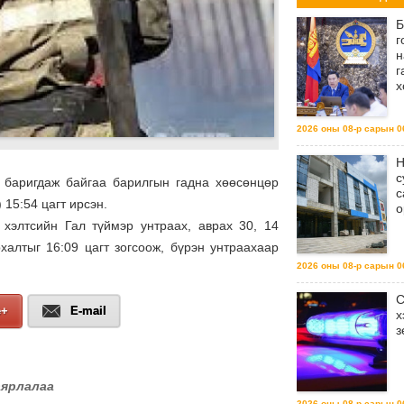
Б
г
н
г
х
2026 оны 08-р сарын 06
Н
с
р баригдаж байгаа барилгын гадна хөөсөнцөр
с
 15:54 цагт ирсэн.
о
 хэлтсийн Гал түймэр унтраах, аврах 30, 14
халтыг 16:09 цагт зогсоож, бүрэн унтраахаар
2026 оны 08-р сарын 06
С
e+
E-mail
х
з
аярлалаа
2026 оны 08-р сарын 06