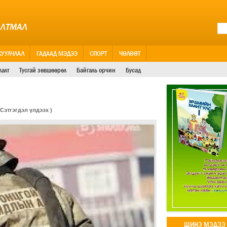
АЛТМАЛ
ЖУУЛЧЛАЛ
ГАДААД МЭДЭЭ
СПОРТ
ЧӨЛӨӨТ
лалт
Тусгай зөвшөөрөл
Байгаль орчин
Бусад
Сэтгэгдэл үлдээх
)
ШИНЭ МЭДЭЭ