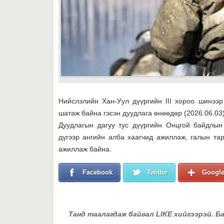
Нийслэлийн Хан-Уул дүүргийн III хороо шинээ
шатаж байна гэсэн дуудлага өнөөдөр (2026.06.03)
Дуудлагын дагуу тус дүүргийн Онцгой байдлын
дүгээр ангийн алба хаагчид ажиллаж, галын тар
ажиллаж байна.
Facebook
Twitter
Googl
Танд таалагдаж байвал LIKE хийгээрэй. Б