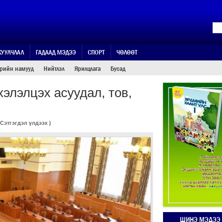
ЖУУЛЧЛАЛ
ГАДААД МЭДЭЭ
СПОРТ
ЧӨЛӨӨТ
өрийн намууд
Нийтлэл
Ярилцлага
Бусад
элэлцэх асуудал, тов,
Сэтгэгдэл үлдээх
)
ШИНЭ МЭДЭЭ