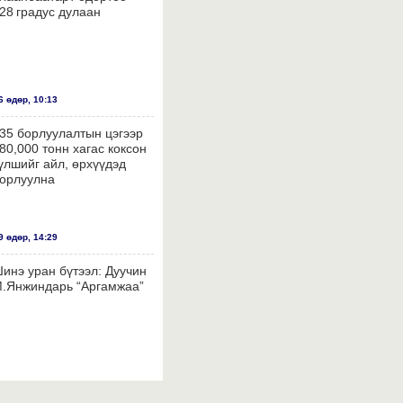
28 градус дулаан
 өдөр, 10:13
35 борлуулалтын цэгээр
80,000 тонн хагас коксон
үлшийг айл, өрхүүдэд
орлуулна
 өдөр, 14:29
инэ уран бүтээл: Дуучин
.Янжиндарь “Аргамжаа”
 өдөр, 14:26