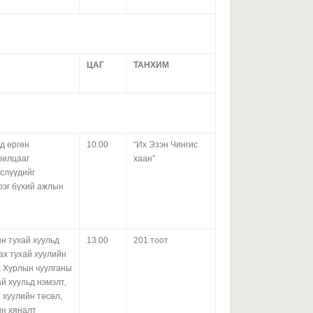
У
+
ЦАГ
ТАНХИМ
2026 оны 07-р сарын 29
З
г
д өргөн
10.00
“Их Эзэн Чингис
рилцааг
хаан”
өслүүдийг
үрэг бүхий ажлын
2026 оны 07-р сарын 28
У
н тухай хуульд
13.00
201 тоот
+
ах тухай хуулийн
х Хурлын чуулганы
й хуульд нэмэлт,
 хуулийн төсөл,
н хяналт
2026 оны 07-р сарын 28