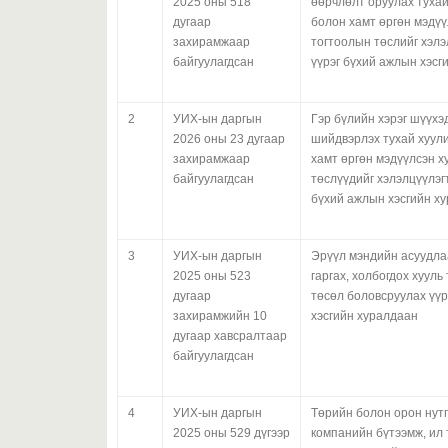
2025 оны 518
өөрчлөлт оруулах тухай
дугаар
болон хамт өргөн мэдүү
захирамжаар
тогтоолын төслийг хэлэ
байгуулагдсан
үүрэг бүхий ажлын хэсг
2
УИХ-ын даргын
Гэр бүлийн хэрэг шүүхэ
2026 оны 23 дугаар
шийдвэрлэх тухай хуул
захирамжаар
хамт өргөн мэдүүлсэн х
байгуулагдсан
төслүүдийг хэлэлцүүлэгт
бүхий ажлын хэсгийн х
3
УИХ-ын даргын
Эрүүл мэндийн асуудлаа
2025 оны 523
гаргах, холбогдох хуул
дугаар
төсөл боловсруулах үүр
захирамжийн 10
хэсгийн хуралдаан
дугаар хавсралтаар
байгуулагдсан
4
УИХ-ын даргын
Төрийн болон орон нут
2025 оны 529 дүгээр
компанийн бүтээмж, ил 