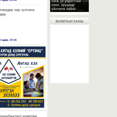
нэгж 18 үндэстний
хоол, зуушаар
үйлчилж байна
нөөдөр хар хулгана
дөр
ВАЛЮТЫН ХАНШ
 өдөр, 10:16
лаанбаатарт өдөртөө