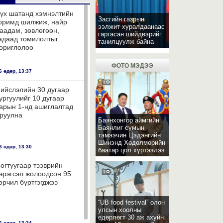
үх шатанд хэмнэлтийн
Засгийн газрын
оримд шилжиж, найр
ээлжит хуралдаанаас
аадам, зөвлөгөөн,
гаргасан шийдвэрийг
адаад томилолтыг
танилцуулж байна
ориглолоо
ФОТО МЭДЭЭ
 өдөр, 13:37
ийслэлийн 30 дугаар
ургуулийг 10 дугаар
арын 1-нд ашиглалтад
руулна
Баянхонгор аймгийн
Баянлиг сумын
тэмээчин Цэдэнгийн
Шинэнд Хөдөлмөрийн
 өдөр, 13:30
баатар цол хүртээлээ
огтуугаар тээврийн
эрэгсэл жолоодсон 95
өрчил бүртгэгджээ
“UB food festival” олон
улсын хоолны
өдөрлөгт 30 аж ахуйн
 өдөр, 13:24