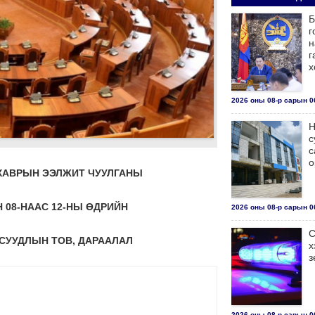
Б
г
н
г
х
2026 оны 08-р сарын 06
Н
с
с
о
 ХАВРЫН ЭЭЛЖИТ ЧУУЛГАНЫ
Н 08-НААС 12-НЫ ӨДРИЙН
2026 оны 08-р сарын 06
С
СУУДЛЫН ТОВ, ДАРААЛАЛ
х
з
2026 оны 08-р сарын 06