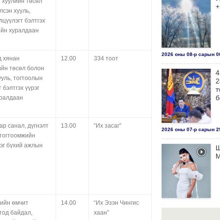
 хуулийн төсөл
+
лсэн хууль,
лцүүлэгт бэлтгэх
ийн хуралдаан
2026 оны 08-р сарын 06
д хянан
12.00
334 тоот
ийн төсөл болон
4
ууль, тогтоолын
2
 бэлтгэх үүрэг
т
б
уралдаан
р санал, дүгнэлт
13.00
“Их засаг”
2026 оны 07-р сарын 29
ь тогтоомжийн
эг бүхий ажлын
Ш
М
гийн өмчит
14.00
“Их Эзэн Чингис
2026 оны 07-р сарын 29
тод байдал,
хаан”