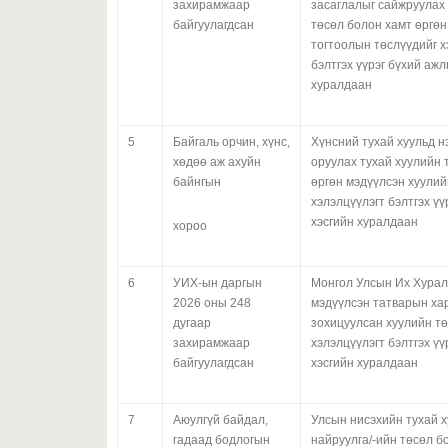
захирамжаар
засаглалыг сайжруулах
байгуулагдсан
төсөл болон хамт өргөн
тогтоолын төслүүдийг х
бэлтгэх үүрэг бүхий аж
хуралдаан
5
Байгаль орчин, хүнс,
Хүнсний тухай хуульд н
хөдөө аж ахуйн
оруулах тухай хуулийн 
байнгын
өргөн мэдүүлсэн хуулий
хэлэлцүүлэгт бэлтгэх ү
хэсгийн хуралдаан
хороо
6
УИХ-ын даргын
Монгол Улсын Их Хурал
2026 оны 248
мэдүүлсэн татварын ха
дугаар
зохицуулсан хуулийн т
захирамжаар
хэлэлцүүлэгт бэлтгэх ү
байгуулагдсан
хэсгийн хуралдаан
7
Аюулгүй байдал,
Улсын нисэхийн тухай 
гадаад бодлогын
найруулга/-ийн төсөл б