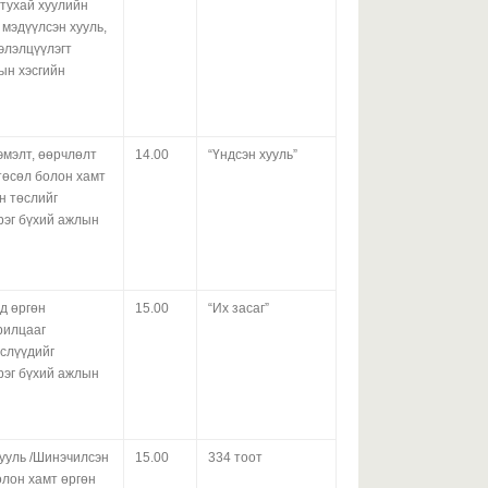
З
 тухай хуулийн
х
 мэдүүлсэн хууль,
ш
элэлцүүлэгт
б
лын хэсгийн
2026 оны 07-р сарын 29
эмэлт, өөрчлөлт
14.00
“Үндсэн хууль”
У
төсөл болон хамт
С
н төслийг
ж
үрэг бүхий ажлын
ц
М
у
х
д өргөн
15.00
“Их засаг”
2026 оны 07-р сарын 29
рилцааг
Х
өслүүдийг
х
үрэг бүхий ажлын
Х
а
хууль /Шинэчилсэн
15.00
334 тоот
2026 оны 07-р сарын 29
олон хамт өргөн