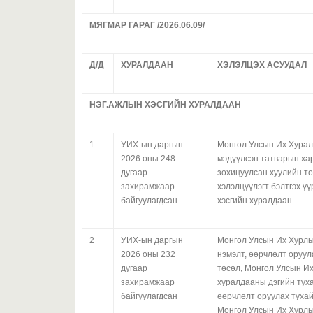
МЯГМАР ГАРАГ /2026.06.09/
Д/Д
ХУРАЛДААН
ХЭЛЭЛЦЭХ АСУУДАЛ
НЭГ.АЖЛЫН ХЭСГИЙН ХУРАЛДААН
1
УИХ-ын даргын
Монгол Улсын Их Хурал
2026 оны 248
мэдүүлсэн татварын ха
дугаар
зохицуулсан хуулийн т
захирамжаар
хэлэлцүүлэгт бэлтгэх ү
байгуулагдсан
хэсгийн хуралдаан
2
УИХ-ын даргын
Монгол Улсын Их Хурлы
2026 оны 232
нэмэлт, өөрчлөлт оруул
дугаар
төсөл, Монгол Улсын И
захирамжаар
хуралдааны дэгийн туха
байгуулагдсан
өөрчлөлт оруулах тухай
Монгол Улсын Их Хурлы