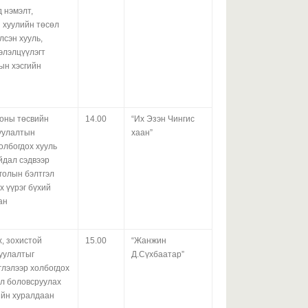
 нэмэлт,
Е
 хуулийн төсөл
Э
лсэн хууль,
м
элэлцүүлэгт
лын хэсгийн
2026 оны 07-р сарын 21
оны төсвийн
14.00
“Их Эзэн Чингис
У
руулалтын
хаан”
д
олбогдох хууль
а
йдал сэдвээр
х
голын бэлтгэл
х үүрэг бүхий
ан
2026 оны 07-р сарын 21
Е
, зохистой
15.00
“Жанжин
Э
цуулалтыг
Д.Сүхбаатар”
а
х
глэлээр холбогдох
өл боловсруулах
ийн хуралдаан