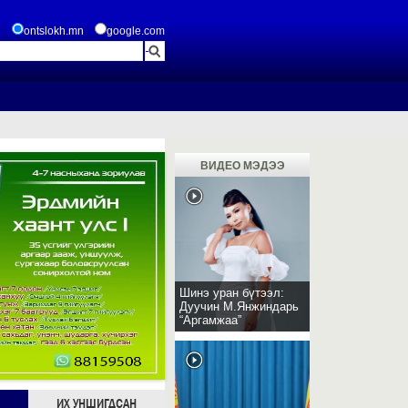
ontslokh.mn
google.com
ВИДЕО МЭДЭЭ
Шинэ уран бүтээл:
Дуучин М.Янжиндарь
“Аргамжаа”
ИХ УНШИГДСАН