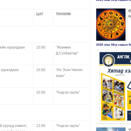
Ө
ЦАГ
ТАНХИМ
ө
2026 оны 08-р сарын 06
гийн хуралдаан
10.00
“Жанжин
Д.Сүхбаатар”
н хуралдаан
10.00
“Их Эзэн Чингис
хаан”
10.00
“Үндсэн хууль”
 хуульд нэмэлт,
12.00
“Үндсэн хууль”
У