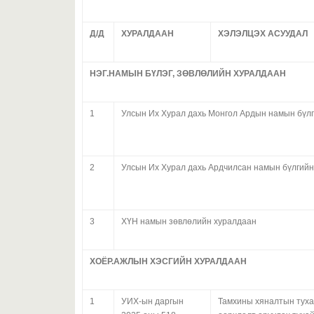
Д/Д
ХУРАЛДААН
ХЭЛЭЛЦЭХ АСУУДАЛ
НЭГ.НАМЫН БҮЛЭГ, ЗӨВЛӨЛИЙН ХУРАЛДААН
1
Улсын Их Хурал дахь Монгол Ардын намын бүл
2
Улсын Их Хурал дахь Ардчилсан намын бүлгий
3
ХҮН намын зөвлөлийн хуралдаан
ХОЁР.АЖЛЫН ХЭСГИЙН ХУРАЛДААН
1
УИХ-ын даргын
Тамхины хяналтын тухай