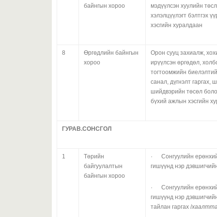
байнгын хороо
мэдүүлсэн хуулийн төсл
хэлэлцүүлэгт бэлтгэх ү
хэсгийн хуралдаан
8
Өргөдлийн байнгын
Орон сууц захиалж, хох
хороо
ирүүлсэн өргөдөл, холб
тогтоомжийн биелэлтий
санал, дүгнэлт гаргах,
шийдвэрийн төсөл боло
бүхий ажлын хэсгийн х
ГУРАВ.СОНСГОЛ
1
Төрийн
· Сонгуулийн ерөнхи
байгуулалтын
гишүүнд нэр дэвшигчий
байнгын хороо
· Сонгуулийн ерөнхи
гишүүнд нэр дэвшигчий
тайлан гаргах /
хаалтт