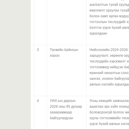
шалгалтын тухай хуульд
өөрчлөлт оруулах тухай
болон хамт өргөн мэдүү
тогтоолын төслүүдийг х
бэлтгэх үүрэг бүхий аж
хуралдаан
3
Төсвийн байнгын
Нийслэлийн 2024-2026 
хороо
зарцуулалт, хөрөнгө о
төслүүдийн хэрэгжилт х
тогтоомжид нийцсэн ба
ерөнхий хяналтын сонс
хангах, зохион байгуула
ажлын хэсгийн хуралда
4
УИХ-ын даргын
Усны нөөцийг хамгаалах
2026 оны 95 дугаар
ашиглах эрх зүйн зохи
захирамжаар
боловсронгуй болгох чи
байгуулагдсан
хууль тогтоомжийн төс
үүрэг бүхий ажлын хэсг