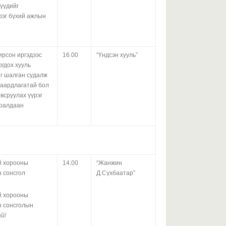
үүдийг
Б
үрэг бүхий ажлын
т
х
г
с
ирсон иргэдээс
16.00
“Үндсэн хууль”
огдох хууль
2026 оны 07-р сарын 29
г шалган судалж
 шаардлагатай бол
С
всруулах үүрэг
х
уралдаан
з
2026 оны 07-р сарын 29
й хорооны
14.00
“Жанжин
Ө
н сонсгол
Д.Сүхбаатар”
й хорооны
н сонсголын
ай
/
2026 оны 07-р сарын 29