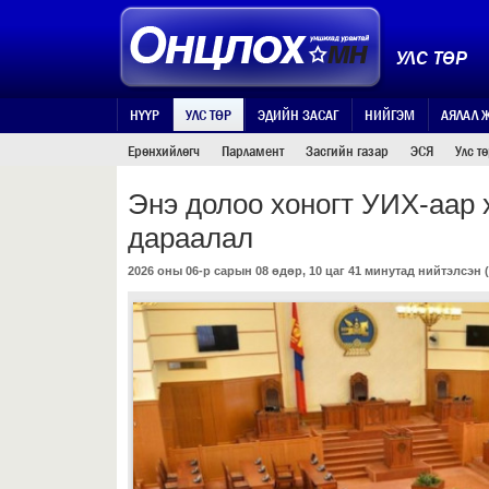
УЛС ТӨР
НҮҮР
УЛС ТӨР
ЭДИЙН ЗАСАГ
НИЙГЭМ
АЯЛАЛ 
Ерөнхийлөгч
Парламент
Засгийн газар
ЭСЯ
Улс т
Энэ долоо хоногт УИХ-аар х
дараалал
2026 оны 06-р сарын 08 өдөр, 10 цаг 41 минутад нийтэлсэн (