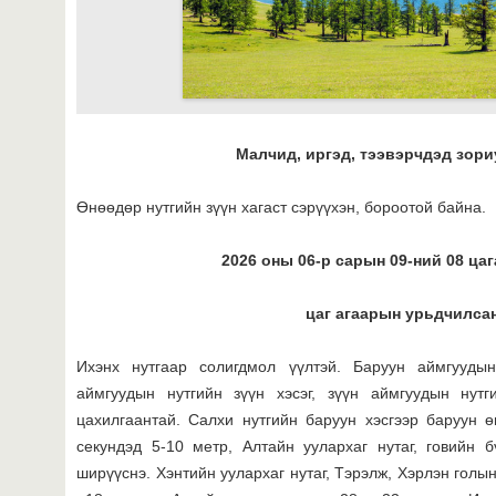
Малчид, иргэд, тээвэрчдэд зориулс
Өнөөдөр нутгийн зүүн хагаст сэрүүхэн, бороотой байна.
2026 оны 06-р сарын 09-ний 08 цаг
цаг агаарын урьдчилсан
Ихэнх нутгаар солигдмол үүлтэй. Баруун аймгууды
аймгуудын нутгийн зүүн хэсэг, зүүн аймгуудын нут
цахилгаантай. Салхи нутгийн баруун хэсгээр баруун 
секундэд 5-10 метр, Алтайн уулархаг нутаг, говийн 
ширүүснэ. Хэнтийн уулархаг нутаг, Тэрэлж, Хэрлэн голы