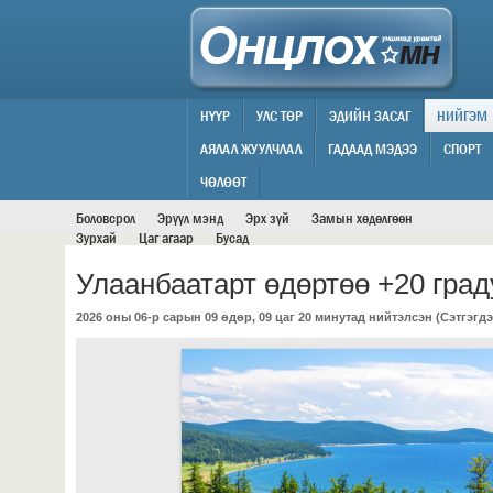
НҮҮР
УЛС ТӨР
ЭДИЙН ЗАСАГ
НИЙГЭМ
АЯЛАЛ ЖУУЛЧЛАЛ
ГАДААД МЭДЭЭ
СПОРТ
НИЙГЭМ
ЧӨЛӨӨТ
Боловсрол
Эрүүл мэнд
Эрх зүй
Замын хөдөлгөөн
Зурхай
Цаг агаар
Бусад
Улаанбаатарт өдөртөө +20 град
2026 оны 06-р сарын 09 өдөр, 09 цаг 20 минутад нийтэлсэн (
Сэтгэгдэ