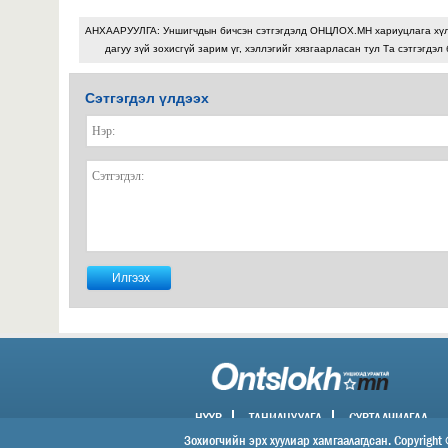
АНХААРУУЛГА: Уншигчдын бичсэн сэтгэгдэлд ОНЦЛОХ.МН хариуцлага хү
дагуу зүй зохисгүй зарим үг, хэллэгийг хязгаарласан тул Та сэтгэгдэл
Сэтгэгдэл үлдээх
НҮҮР
ТАНИЛЦУУЛГА
СУРТАЛЧИЛГАА
ХОЛБОО БАРИХ
Зохиогчийн эрх хуулиар хамгаалагдсан. Copyright