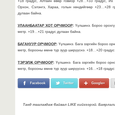
+18 градус, Алтайн өвөр говиор +28…+33 градус, Их н
Орхон, Сэлэнгэ, Хараа, голын хөндийгөөр +23…+28 г
дулаан байна.
УЛААНБААТАР ХОТ ОРЧМООР
:
Үүлшинэ. Бороо орохгү
метр. +19…+21 градус дулаан байна.
БАГАНУУР ОРЧМООР
:
Үүлшинэ. Бага зэргийн бороо орн
метр, борооны өмнө түр зуур ширүүснэ. +18…+20 градус
ТЭРЭЛЖ ОРЧМООР
:
Үүлшинэ. Бага зэргийн бороо орн
метр, борооны өмнө түр зуур ширүүснэ. +16…+18 градус
Facebook
Twitter
Google+
Танд таалагдаж байвал LIKE хийгээрэй. Баярлал