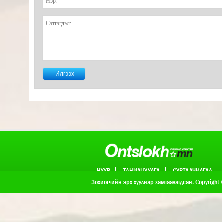
НҮҮР
ТАНИЛЦУУЛГА
СУРТАЛЧИЛГАА
ХОЛБОО БАРИХ
Зохиогчийн эрх хуулиар хамгаалагдсан. Copyright