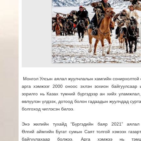
Монгол Улсын аялал жуулчлалын хамгийн сонирхолтой ө
арга хэмжээг 2000 оноос эхлэн зохион байгуулсаар 
зорилго нь Казах түмний бүргэдээр ан хийх уламжлал,
өвлүүлэн үлдээх, дотоод болон гадаадын жуулчдад сурт
болгоход чиглэсэн билээ.
Энэ жилийн тухайд
“Бүргэдийн баяр 2021” аялал
Өлгий аймгийн Бугат сумын Саят толгой хэмээх газар
байгуулахаар болжээ
. Арга хэмжээ нь тэмцэ