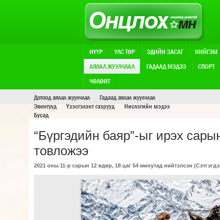
НҮҮР
УЛС ТӨР
ЭДИЙН ЗАСАГ
НИЙГЭМ
АЯЛАЛ ЖУУЛЧЛАЛ
ГАДААД МЭДЭЭ
СПОРТ
АЯЛАЛ ЖУУЛЧЛАЛ
ЧӨЛӨӨТ
Дотоод аялал жуулчлал
Гадаад аялал жуулчлал
Эвентүүд
Үзэсгэлэнт газрууд
Нислэгийн мэдээ
Бусад
“Бүргэдийн баяр”-ыг ирэх сарын
товложээ
2021 оны 11-р сарын 12 өдөр, 18 цаг 54 минутад нийтэлсэн (
Сэтгэгдэ