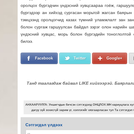
оролцох бүргэдчин үндэсний хувцсаараа гоёж, гаршуулс
бүргэдээр ан хийхэд сургасан морьтой жагсан баярын
тэмцээнд оролцогчид казах түмний уламжлалт зан зан
болон сургаж гаршуулсан байдал зэрэг олон нарийн ш
үндэсний хувцас, морь болон бүргэдийн тоноглолтой 
билээ.
Facebook
Twitter
Google+
Танд таалагдаж байвал LIKE хийгээрэй. Баярлал
АНХААРУУЛГА: Уншигчдын бичсэн сэтгэгдэлд ОНЦЛОХ.МН хариуцлага хү
дагуу зүй зохисгүй зарим үг, хэллэгийг хязгаарласан тул Та сэтгэгдэл
Сэтгэгдэл үлдээх