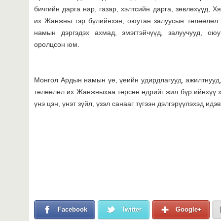
бичгийн дарга нар, газар, хэлтсийн дарга, зөвлөхүүд, 
их Жанжны гэр бүлийнхэн, оюутан залуусын төлөөлөл
намын дэргэдэх ахмад, эмэгтэйчүүд, залуучууд, оюу
оролцсон юм.
Монгол Ардын намын үе, үеийн удирдлагууд, ажилтнууд,
төлөөлөл их Жанжныхаа төрсөн өдрийг жил бүр ийнхүү х
үнэ цэн, үнэт зүйл, үзэл санааг түгээн дэлгэрүүлэхэд ид
Facebook
Twitter
Google+