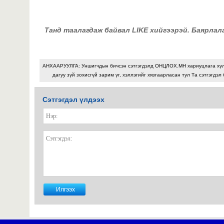
Танд таалагдаж байвал LIKE хийгээрэй. Баярлал
АНХААРУУЛГА: Уншигчдын бичсэн сэтгэгдэлд ОНЦЛОХ.МН хариуцлага хү
дагуу зүй зохисгүй зарим үг, хэллэгийг хязгаарласан тул Та сэтгэгдэл
Сэтгэгдэл үлдээх