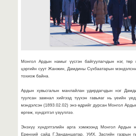
Монгол Ардын намыг үүсгэн байгуулагчдын нэг, төр н
цэргийн суут Жанжин, Дамдины Сүхбаатарын мэндэлсни
тохиож байна.
Ардын хувьсгалын манлайлан удирдагчдын нэг Дамд
туулсан замнал хийгээд түүхэн гавьяаг нь үеийн үе
мэндэлсэн (1893.02.02) энэ өдрийг дурсан Монгол Арды
өргөж, хүндэтгэл үзүүллээ.
Энэхүү хүндэтгэлийн арга хэмжээнд Монгол Ардын 
Ерөнхий сайд Г.Занданшатар, УИХ, Засгийн газрын