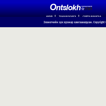
НҮҮР
ТАНИЛЦУУЛГА
СУРТАЛЧИЛГАА
ХОЛБОО БАРИХ
Зохиогчийн эрх хуулиар хамгаалагдсан. Copyright