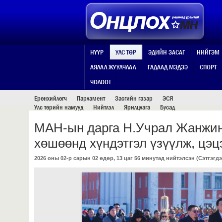
НҮҮР
УЛС ТӨР
ЭДИЙН ЗАСАГ
НИЙГЭМ
АЯЛАЛ ЖУУЛЧЛАЛ
ГАДААД МЭДЭЭ
СПОРТ
УЛС ТӨР
ЧӨЛӨӨТ
Ерөнхийлөгч
Парламент
Засгийн газар
ЭСЯ
Улс төрийн намууд
Нийтлэл
Ярилцлага
Бусад
МАН-ын дарга Н.Учрал Жанжин
хөшөөнд хүндэтгэл үзүүлж, цэц
2026 оны 02-р сарын 02 өдөр, 13 цаг 56 минутад нийтэлсэн (
Сэтгэгдэ