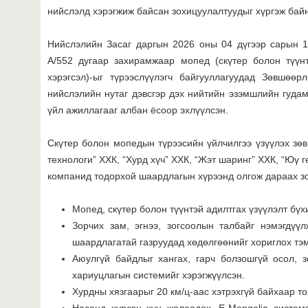
нийслэлд хэрэгжиж байсан зохицуулалтуудыг хүргэж бай
Нийслэлийн Засаг даргын 2026 оны 04 дүгээр сарын 1
А/552 дугаар захирамжаар мопед (скүтер болон түүнт
хэрэгсэл)-ыг түрээслүүлэгч байгууллагуудад Зөвшөөр
нийслэлийн нутаг дэвсгэр дэх нийтийн эзэмшлийн гудам
үйл ажиллагааг албан ёсоор эхлүүлсэн.
Скүтер болон мопедын түрээсийн үйлчилгээ үзүүлэх зөв
технологи” ХХК, “Хурд хүч” ХХК, “Жэт шаринг” ХХК, “Юү г
компанид тодорхой шаардлагын хүрээнд олгож дараах зо
Мопед, скүтер болон түүнтэй адилтгах үзүүлэлт бүх
Зорчих зам, эгнээ, зогсоолын талбайг нэмэгдүүлж
шаардлагатай газруудад хөдөлгөөнийг хориглох тэ
Аюулгүй байдлыг хангах, гарч болзошгүй осол, 
хариуцлагын системийг хэрэгжүүлсэн.
Хурдны хязгаарыг 20 км/ц-аас хэтрэхгүй байхаар т
Насанд хүрсэн хүн жолоодох, Е-Mongolia систем