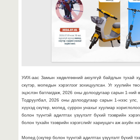
УИХ-аас Замын хөдөлгөөний аюулгүй байдлын тухай ху
скүтэр, мопедын хэрэглээг зохицуулсан. Уг хуулийн тө
эцэслэн батлагдаж, 2026 оны долоодугаар сарын 1-ний ө
Тодруулбал, 2026 оны долоодугаар сарын 1-нээс улс,
хүүхэд скүтер, мопед, суррон унахыг хуулиар хориглолоо
болон түүнтэй адилтгах үзүүлэлт бүхий тээврийн хэрэг
болон тухайн тээврийн хэрэгслийг хариуцагч аж ахуйн н
Мопед (скүтер болон түүнтэй адилтгах үзүүлэлт бүхий тэ