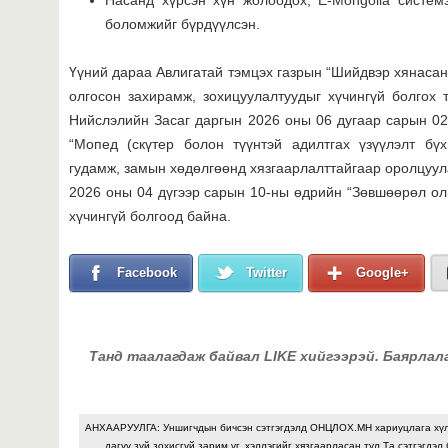
боломжийг бүрдүүлсэн.
Үүний дараа Авлигатай тэмцэх газрын “Шийдвэр хянасан
олгосон захирамж, зохицуулалтуудыг хүчингүй болгох 
Нийслэлийн Засаг даргын 2026 оны 06 дугаар сарын 0
“Мопед (скүтер болон түүнтэй адилтгах үзүүлэлт бүх
гудамж, замын хөдөлгөөнд хязгаарлалттайгаар оролцуула
2026 оны 04 дүгээр сарын 10-ны өдрийн “Зөвшөөрөл олг
хүчингүй болгоод байна.
Facebook
Twitter
Google+
Танд таалагдаж байвал LIKE хийгээрэй. Баярлал
АНХААРУУЛГА: Уншигчдын бичсэн сэтгэгдэлд ОНЦЛОХ.МН хариуцлага хү
дагуу зүй зохисгүй зарим үг, хэллэгийг хязгаарласан тул Та сэтгэгдэл