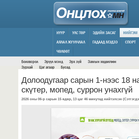
НҮҮР
УЛС ТӨР
ЭДИЙН ЗАСАГ
НИЙГЭМ
АЯЛАЛ ЖУУЛЧЛАЛ
ГАДААД МЭДЭЭ
СПОРТ
НИЙГЭМ
ЧӨЛӨӨТ
Боловсрол
Эрүүл мэнд
Эрх зүй
Замын хөдөлгөөн
Зурхай
Цаг агаар
Бусад
Долоодугаар сарын 1-нээс 18 н
скүтер, мопед, суррон унахгүй
2026 оны 06-р сарын 15 өдөр, 13 цаг 46 минутад нийтэлсэн (
Сэтгэгдэ