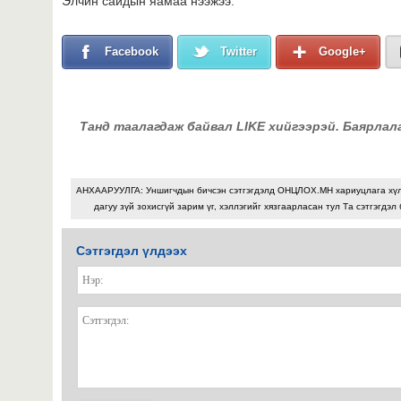
Элчин сайдын яамаа нээжээ.
Facebook
Twitter
Google+
Танд таалагдаж байвал LIKE хийгээрэй. Баярлал
АНХААРУУЛГА: Уншигчдын бичсэн сэтгэгдэлд ОНЦЛОХ.МН хариуцлага хү
дагуу зүй зохисгүй зарим үг, хэллэгийг хязгаарласан тул Та сэтгэгдэл
Сэтгэгдэл үлдээх