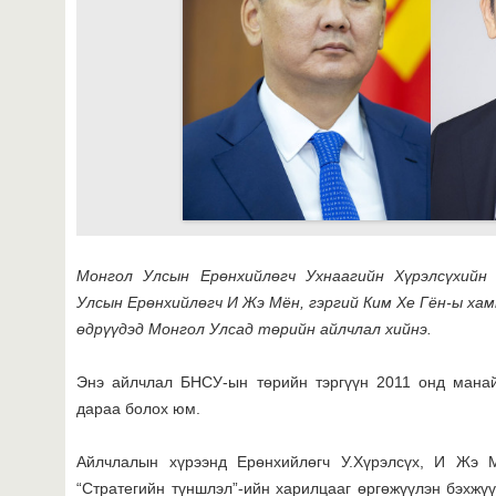
Монгол Улсын Ерөнхийлөгч Ухнаагийн Хүрэлсүхийн
Улсын Ерөнхийлөгч И Жэ Мён, гэргий Ким Хе Гён-ы хам
өдрүүдэд Монгол Улсад төрийн айлчлал хийнэ.
Энэ айлчлал БНСУ-ын төрийн тэргүүн 2011 онд мана
дараа болох юм.
Айлчлалын хүрээнд Ерөнхийлөгч У.Хүрэлсүх, И Жэ 
“Стратегийн түншлэл”-ийн харилцааг өргөжүүлэн бэхжүү