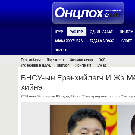
НҮҮР
УЛС ТӨР
ЭДИЙН ЗАСАГ
НИЙГЭМ
АЯЛАЛ ЖУУЛЧЛАЛ
ГАДААД МЭДЭЭ
СПОРТ
УЛС ТӨР
ЧӨЛӨӨТ
Ерөнхийлөгч
Парламент
Засгийн газар
ЭСЯ
Улс төрийн намууд
Нийтлэл
Ярилцлага
Бусад
БНСУ-ын Ерөнхийлөгч И Жэ Мё
хийнэ
2026 оны 07-р сарын 06 өдөр, 14 цаг 09 минутад нийтэлсэн (
Сэтгэгдэ