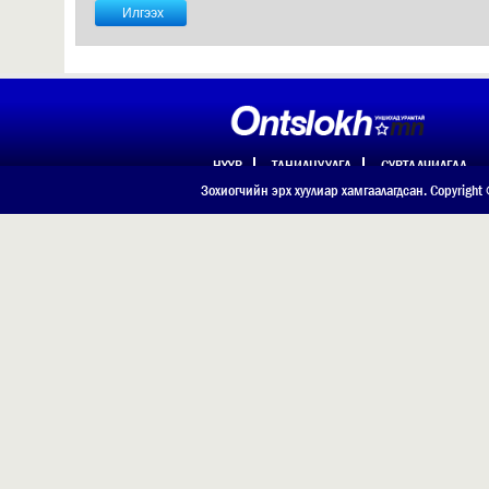
НҮҮР
ТАНИЛЦУУЛГА
СУРТАЛЧИЛГАА
ХОЛБОО БАРИХ
Зохиогчийн эрх хуулиар хамгаалагдсан. Copyright