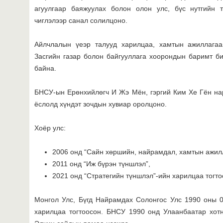
агуулгаар баяжуулах болон олон улс, бүс нутгийн 
чиглэлээр санал солилцоно.
Айлчлалын үеэр талууд харилцаа, хамтын ажиллагааг
Засгийн газар болон байгууллага хоорондын баримт би
байна.
БНСУ-ын Ерөнхийлөгч И Жэ Мён, гэргий Ким Хе Гён на
ёслолд хүндэт зочдын хувиар оролцоно.
Хоёр улс:
2006 онд “Сайн хөршийн, найрамдал, хамтын ажил
2011 онд “Иж бүрэн түншлэл”,
2021 онд “Стратегийн түншлэл”-ийн харилцаа тогто
Монгол Улс, Бүгд Найрамдах Солонгос Улс 1990 оны 
харилцаа тогтоосон. БНСУ 1990 онд Улаанбаатар хот