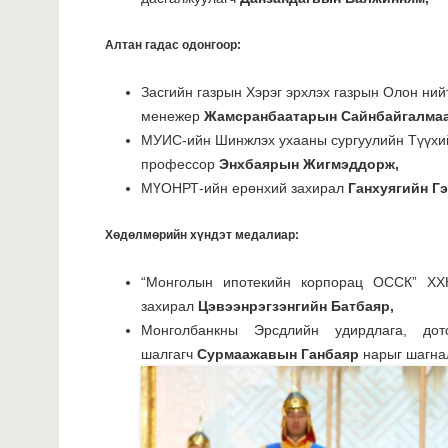
Алтан гадас одонгоор:
Засгийн газрын Хэрэг эрхлэх газрын Олон ний
менежер
Жамсранбаатарын Сайнбайгалма
МУИС-ийн Шинжлэх ухааны сургуулийн Түүхий
профессор
Энхбаярын Жигмэддорж,
МҮОНРТ-ийн ерөнхий захирал
Ганхуягийн Гэ
Хөдөлмөрийн хүндэт медалиар:
“Монголын ипотекийн корпорац ОССК” ХХК
захирал
Цэвээнрэгзэнгийн Батбаяр,
Монголбанкны Эрсдлийн удирдлага, до
шалгагч
Сурмаажавын Ганбаяр
нарыг шагна