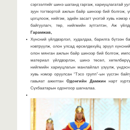
сэргээлтийг шинэ шатанд гаргаж, хариуцлагатай уу
зуун тогтвортой ажлын байр шинээр бий болгож, ү
цогцлоож, нийгэм, эдийн засагт үнэтэй хувь нэмэр
байгуулагч, төр, нийгмийн зүтгэлтэн, Аж үй
Гарамжав,
Хүнсний үйлдвэрлэл, худалдаа, барилга бүтээн б
нэвтрүүлж, олон улсад өрсөлдөхүйц эрүүл хүнсний 
олон мянган ажлын байр шинээр бий болгож, импо
материал үйлдвэрлэн, шинэ төсөл, хөтөлбөрү
нийгмийн хариуцлагын манлайлал үзүүлж, үндэсн
хувь нэмэр оруулсан “Тэсо групп”-ын үүсгэн байг
гавьяат ажилтан
Одонгийн Дамжин
нарт хүртэ
Сүхбаатарын одонгоор шагналаа.