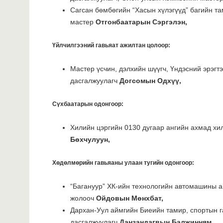
Сагсан бөмбөгийн “Хасын хүлэгүүд” багийн т
мастер
Отгонбаатарын Сэргэлэн,
Үйлчилгээний гавьяат ажилтан цолоор:
Мастер үсчин, дэлхийн шүүгч, Үндэсний эрэгт
дасгалжуулагч
Догсомын Одхүү,
Сүхбаатарын одонгоор:
Хилийн цэргийн 0130 дугаар ангийн ахмад хи
Бөхчулуун,
Хөдөлмөрийн гавьяаны улаан тугийн одонгоор:
“Багануур” ХК-ийн технологийн автомашины 
жолооч
Ойдовын Мөнхбат,
Дархан-Уул аймгийн Биеийн тамир, спортын г
дасгалжуулагч
Данзандагвын Балжинням,