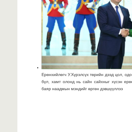
Ерөнхийлөгч У.Хүрэлсүх төрийн дээд цол, одо
бүл, хамт олонд нь сайн сайхныг хүсэн ерө
баяр наадмын мэндийг өргөн дэвшүүллээ