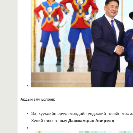
Ардын эмч цолоор:
Эх, хүүхдийн эрүүл мэндийн үндэсний төвийн мэс з
Хүний гавьяат эмч
Дашжамцын Авирмэд