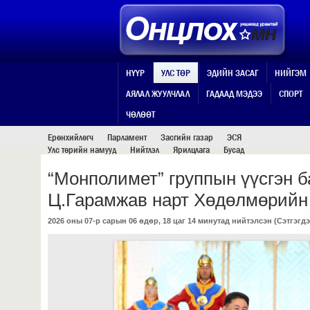
НҮҮР
УЛС ТӨР
ЭДИЙН ЗАСАГ
НИЙГЭМ
АЯЛАЛ ЖУУЛЧЛАЛ
ГАДААД МЭДЭЭ
СПОРТ
УЛС ТӨР
ЧӨЛӨӨТ
Ерөнхийлөгч
Парламент
Засгийн газар
ЭСЯ
Улс төрийн намууд
Нийтлэл
Ярилцлага
Бусад
“Монполимет” группын үүсгэн б
Ц.Гарамжав нарт Хөдөлмөрийн 
2026 оны 07-р сарын 06 өдөр, 18 цаг 14 минутад нийтэлсэн (
Сэтгэгдэ