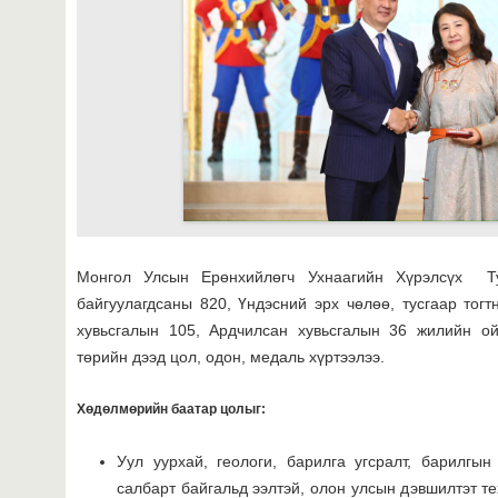
Монгол Улсын Ерөнхийлөгч Ухнаагийн Хүрэлсүх Т
байгуулагдсаны 820, Үндэсний эрх чөлөө, тусгаар тог
хувьсгалын 105, Ардчилсан хувьсгалын 36 жилийн ой
төрийн дээд цол, одон, медаль хүртээлээ.
Хөдөлмөрийн баатар цолыг
:
Уул уурхай, геологи, барилга угсралт, барилгы
салбарт байгальд ээлтэй, олон улсын дэвшилтэт те