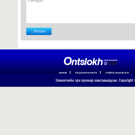
НҮҮР
ТАНИЛЦУУЛГА
СУРТАЛЧИЛГАА
ХОЛБОО БАРИХ
Зохиогчийн эрх хуулиар хамгаалагдсан. Copyright