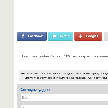
Facebook
Twitter
Google+
Танд таалагдаж байвал LIKE хийгээрэй. Баярлал
АНХААРУУЛГА: Уншигчдын бичсэн сэтгэгдэлд ОНЦЛОХ.МН хариуцлага хү
дагуу зүй зохисгүй зарим үг, хэллэгийг хязгаарласан тул Та сэтгэгдэл
Сэтгэгдэл үлдээх