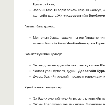
Цэцэгсайхан,
Засгийн газрын Хэрэг эрхлэх газрын Санхүү, х
хэлтсийн дарга
Жигжидсүрэнгийн Бямбасүр
Гавьяат багш цолоор:
Монголын бурхан шашинтны төв Гандантэгчи
монгол бичгийн багш
Чамбаабаатарын Буян
Гавьяат жүжигчин цолоор:
Улсын драмын эрдмийн театрын жүжигчин
Жа
Чөлөөт уран бүтээлч, дуучин
Даваагийн Бурм
Дуурь, бүжгийн эрдмийн театрын гоцлол дууч
Хүний гавьяат эмч цолоор:
Эх барих эмэгтэйчүүдийн их эмч, клиникийн 
Улсын Хоёрдугаар төв эмнэлгийн Дурангийн т