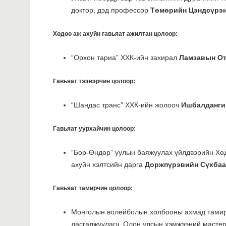
доктор, дэд профессор
Төмөрийн Цэндсүрэн
Хөдөө аж ахуйн гавьяат ажилтан цолоор:
“Орхон тариа” ХХК-ийн захирал
Ламзавын От
Гавьяат тээвэрчин цолоор:
“Шандас транс” ХХК-ийн жолооч
Ишбалданги
Гавьяат уурхайчин цолоор:
“Бор-Өндөр” уулын баяжуулах үйлдвэрийн Хө
ахуйн хэлтсийн дарга
Доржпүрэвийн Сүхбаа
Гавьяат тамирчин цолоор:
Монголын волейболын холбооны ахмад тамирч
дасгалжуулагч, Олон улсын хэмжээний масте