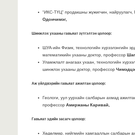
“ИКС-ТҮЦ” продакшны жүжигчин, найруулагч,
Одончимэг,
Шинжлэх ухааны гавьяат зүтгэлтэн цолоор:
ШУА-ийн Физик, технологийн хүрээлэнгийн эр
математикийн ухааны доктор, профессор
Шаг
Уламжлалт анагаах ухаан, технологийн хүрээ
шинжлэх ухааны доктор, профессор
Чимэдцэ
Аж үйлдвэрийн гавьяат ажилтан цолоор:
Геологи, уул уурхайн салбарын ахмад ажилта
профессор
Амиржаны Каривай,
Гавьяат эдийн засагч цолоор:
Хөдөлмөр, нийгмийн хамгааллын салбарын а