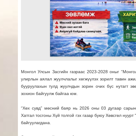
Монгол Улсын Засгийн газраас 2023-2028 оныг “Монго
улирлын аялал жуулчлалыг хөгжүүлэх зорилт тавин аж
бууруулахын тулд жуулчдын зорин очих бүс нутагт эв
зохион байгуулж байгаа юм.
“Хөх сувд” мөсний баяр нь 2026 оны 03 дугаар сарын
Хатгал тосгоны Хүй толгой гэх газар буюу Хөвсгөл нуурт
байгуулагдана.