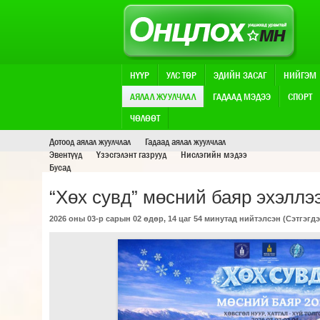
НҮҮР
УЛС ТӨР
ЭДИЙН ЗАСАГ
НИЙГЭМ
АЯЛАЛ ЖУУЛЧЛАЛ
ГАДААД МЭДЭЭ
СПОРТ
АЯЛАЛ ЖУУЛЧЛАЛ
ЧӨЛӨӨТ
Дотоод аялал жуулчлал
Гадаад аялал жуулчлал
Эвентүүд
Үзэсгэлэнт газрууд
Нислэгийн мэдээ
Бусад
“Хөх сувд” мөсний баяр эхэллэ
2026 оны 03-р сарын 02 өдөр, 14 цаг 54 минутад нийтэлсэн (
Сэтгэгдэ