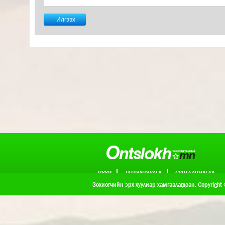
НҮҮР
ТАНИЛЦУУЛГА
СУРТАЛЧИЛГАА
ХОЛБОО БАРИХ
Зохиогчийн эрх хуулиар хамгаалагдсан. Copyright