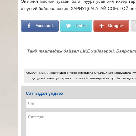
Энэ жил мөсний зузаан бага, нуурт усан хил ихээр гар
аюулгүй байдлаа сахин, ХАРИУЦЛАГАТАЙ-СОЁЛТОЙ аял
Facebook
Twitter
Google+
Танд таалагдаж байвал LIKE хийгээрэй. Баярлал
АНХААРУУЛГА: Уншигчдын бичсэн сэтгэгдэлд ОНЦЛОХ.МН хариуцлага хү
дагуу зүй зохисгүй зарим үг, хэллэгийг хязгаарласан тул Та сэтгэгдэл
Сэтгэгдэл үлдээх