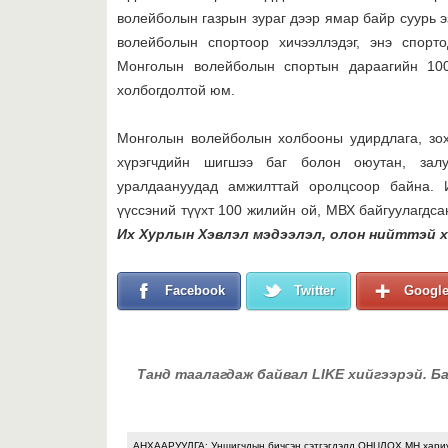
волейболын газрын зураг дээр ямар байр суурь э
волейболын спортоор хичээллэдэг, энэ спорт
Монголын волейболын спортын дараагийн 100
холбогдолтой юм.
Монголын волейболын холбооны удирдлага, зох
хүрэгчдийн шигшээ баг болон оюутан, зал
уралдаануудад амжилттай оролцсоор байна.
үүссэний түүхт 100 жилийн ой, МВХ байгуулагдс
Их Хурлын Хэвлэл мэдээлэл, олон нийттэй х
Facebook
Twitter
Googl
Танд таалагдаж байвал LIKE хийгээрэй. Б
АНХААРУУЛГА: Уншигчдын бичсэн сэтгэгдэлд ОНЦЛОХ.МН хари