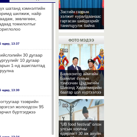
үх шатанд хэмнэлтийн
Засгийн газрын
оримд шилжиж, найр
ээлжит хуралдаанаас
аадам, зөвлөгөөн,
гаргасан шийдвэрийг
адаад томилолтыг
танилцуулж байна
ориглолоо
ФОТО МЭДЭЭ
 өдөр, 13:37
ийслэлийн 30 дугаар
ургуулийг 10 дугаар
арын 1-нд ашиглалтад
руулна
Баянхонгор аймгийн
Баянлиг сумын
тэмээчин Цэдэнгийн
Шинэнд Хөдөлмөрийн
 өдөр, 13:30
баатар цол хүртээлээ
огтуугаар тээврийн
эрэгсэл жолоодсон 95
өрчил бүртгэгджээ
“UB food festival” олон
улсын хоолны
өдөрлөгт 30 аж ахуйн
 өдөр, 13:24