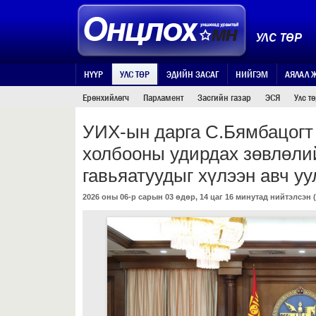
УЛС ТӨР
НҮҮР
УЛС ТӨР
ЭДИЙН ЗАСАГ
НИЙГЭМ
АЯЛАЛ 
Ерөнхийлөгч
Парламент
Засгийн газар
ЭСЯ
Улс т
УИХ-ын дарга С.Бямбацог
холбооны удирдах зөвлөли
гавьяатуудыг хүлээн авч у
2026 оны 06-р сарын 03 өдөр, 14 цаг 16 минутад нийтэлсэн (