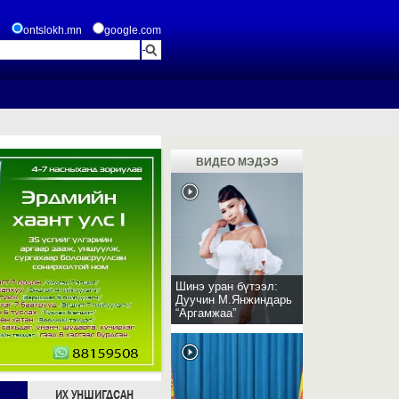
ontslokh.mn
google.com
ВИДЕО МЭДЭЭ
Шинэ уран бүтээл:
Дуучин М.Янжиндарь
“Аргамжаа”
ИХ УНШИГДСАН