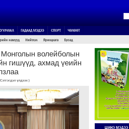
ЖУУЛЧЛАЛ
ГАДААД МЭДЭЭ
СПОРТ
ЧӨЛӨӨТ
өрийн намууд
Нийтлэл
Ярилцлага
Бусад
т Монголын волейболын
йн гишүүд, ахмад үеийн
улзлаа
Сэтгэгдэл үлдээх
)
ШИНЭ МЭДЭЭ