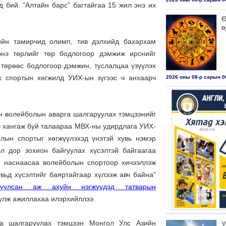
д бий. “Алтайн барс” багтайгаа 15 жил энэ их
Ө
ө
ийн тамирчид олимп, тив дэлхийд бахархам
энэ төрлийг төр бодлогоор дэмжиж ирснийг
 төрөөс бодлогоор дэмжин, туслалцаа үзүүлэх
их спортын хөгжилд УИХ-ын зүгээс ч анхаарч
2026 оны 08-р сарын 06
йн волейболын аварга шалгаруулах тэмцээнийг
л хангаж буй талаараа МВХ-ны удирдлага УИХ-
олын спортыг хөгжүүлэхэд үнэтэй хувь нэмэр
л дор зохион байгуулах хүсэлтэй байгаагаа
й наснаасаа волейболын спортоор хичээллэж
вьд хүсэлтийг баяртайгаар хүлээж авч байна”
уулсан аж ахуйн нэгжүүдэд татварын
улж ажиллахаа илэрхийллээ.
га шалгаруулах тэмцээн Монгол Улс Азийн
У