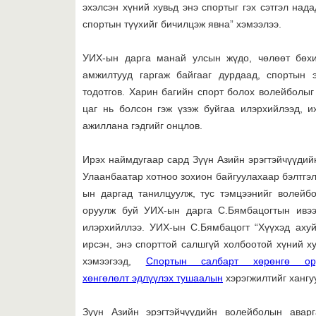
эхэлсэн хүний хувьд энэ спортыг гэх сэтгэл нада
спортын түүхийг бичилцэж явна” хэмээлээ.
УИХ-ын дарга манай улсын жүдо, чөлөөт бөх
амжилтууд гаргаж байгааг дурдаад, спортын 
тодотгов. Харин багийн спорт болох волейболыг
цаг нь болсон гэж үзэж буйгаа илэрхийлээд, 
ажиллана гэдгийг онцлов.
Ирэх наймдугаар сард Зүүн Азийн эрэгтэйчүүди
Улаанбаатар хотноо зохион байгуулахаар бэлтгэ
ын даргад танилцуулж, тус тэмцээнийг волейб
оруулж буй УИХ-ын дарга С.Бямбацогтын ивээ
илэрхийллээ. УИХ-ын С.Бямбацогт “Хүүхэд аху
ирсэн, энэ спорттой салшгүй холбоотой хүний ху
хэмээгээд,
Спортын салбарт хөрөнгө ор
хөнгөлөлт эдлүүлэх тушаалын
хэрэгжилтийг хангу
Зүүн Азийн эрэгтэйчүүдийн волейболын авар