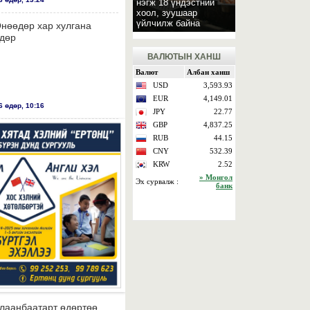
нэгж 18 үндэстний
хоол, зуушаар
үйлчилж байна
нөөдөр хар хулгана
дөр
ВАЛЮТЫН ХАНШ
 өдөр, 10:16
лаанбаатарт өдөртөө