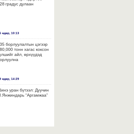
28 градус дулаан
 өдөр, 10:13
35 борлуулалтын цэгээр
80,000 тонн хагас коксон
үлшийг айл, өрхүүдэд
орлуулна
 өдөр, 14:29
инэ уран бүтээл: Дуучин
.Янжиндарь “Аргамжаа”
 өдөр, 14:26