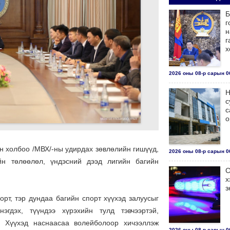
Б
г
н
г
х
2026 оны 08-р сарын 06
Н
с
с
о
 холбоо /МВХ/-ны удирдах зөвлөлийн гишүүд,
2026 оны 08-р сарын 06
йн төлөөлөл, үндэсний дээд лигийн багийн
С
х
з
рт, тэр дундаа багийн спорт хүүхэд залуусыг
эгдэх, түүндээ хүрэхийн тулд тэвчээртэй,
г. Хүүхэд наснаасаа волейболоор хичээллэж
2026 оны 08-р сарын 06