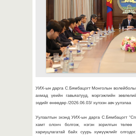
УИХ-ын дарга С.Бямбацогт
Монголын волейболын
ахмад үеийн гавьяатууд, мэргэжлийн зөвлөли
эздийг өнөөдөр /2026.06.03/ хүлээн авч уулзлаа
Уулзалтын эхэнд УИХ-ын дарга С.Бямбацогт “Спо
хамт олонч болгож, нэгэн зорилгын төлөө н
хариуцлагатай байх суурь хүмүүжлийг олгодо