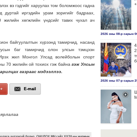
+
злэх вэ гэдгийг харуулах том боломжоос гадна
од дуртай иргэдийн урам зоригийг бадраах,
 жилийн хөгжлийн үндсийг тавих чухал ач
2026 оны 08-р сарын 06
ион байгуулалтын хүрээнд тамирчид, насанд
4
уусын баг тамирчид олон улсын тэмцээн
2
т
 Ирэх жил Монгол Улсад волейболын спорт
б
аны 70 жилийн ой тохиох гэж байна
гэж Улсын
арилцах газраас мэдээллээ.
2026 оны 07-р сарын 29
e+
E-mail
Ш
М
аярлалаа
2026 оны 07-р сарын 29
уцлага хүлээхгүй болно. ОНЦЛОХ.МН сайт ХХЗХ-ны журмын