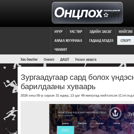
НҮҮР
УЛС ТӨР
ЭДИЙН ЗАСАГ
НИЙГЭМ
АЯЛАЛ ЖУУЛЧЛАЛ
ГАДААД МЭДЭЭ
СПОРТ
СПОРТЫН МЭДЭЭ
ЧӨЛӨӨТ
Хөл бөмбөг
Олимп
ДАШТ
Улсын аварга
Тамирчид
Зургаадугаар сард болох үндэс
барилдааны хуваарь
2026 оны 05-р сарын 31 өдөр, 13 цаг 49 минутад нийтэлсэн (
Сэтгэгдэ