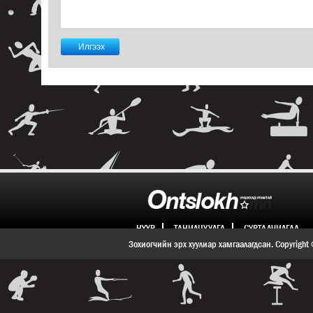
НҮҮР
ТАНИЛЦУУЛГА
СУРТАЛЧИЛГАА
ХОЛБОО БАРИХ
Зохиогчийн эрх хуулиар хамгаалагдсан. Copyright