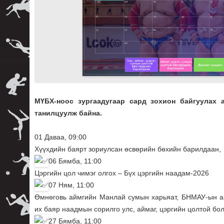
МҮБХ-ноос зургаадугаар сард зохион байгуулах 
танилцуулж байна.
01 Даваа, 09:00
Хүүхдийн баярт зориулсан өсвөрийн бөхийн барилдаан,
06 Бямба, 11:00
Цэргийн цол чимэг олгох – Бүх цэргийн наадам-2026
07 Ням, 11:00
Өмнөговь аймгийн Манлай сумын харьяат, БНМАУ-ын а
их баяр наадмын сорилго улс, аймаг, цэргийн цолтой бо
27 Бямба, 11:00