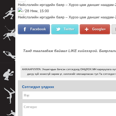
Нийслэлийн иргэдийн баяр – Хүрээ цам даншиг наадам-
28 Ням, 15:00
Нийслэлийн иргэдийн баяр – Хүрээ цам даншиг наадам-
Facebook
Twitter
Google+
Танд таалагдаж байвал LIKE хийгээрэй. Баярлал
АНХААРУУЛГА: Уншигчдын бичсэн сэтгэгдэлд ОНЦЛОХ.МН хариуцлага хү
дагуу зүй зохисгүй зарим үг, хэллэгийг хязгаарласан тул Та сэтгэгдэл
Сэтгэгдэл үлдээх