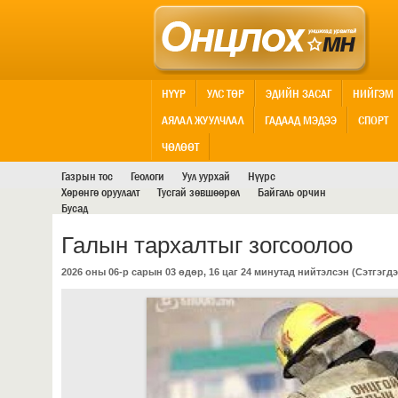
НҮҮР
УЛС ТӨР
ЭДИЙН ЗАСАГ
НИЙГЭМ
АЯЛАЛ ЖУУЛЧЛАЛ
ГАДААД МЭДЭЭ
СПОРТ
АШИГТ МАЛТМАЛ
ЧӨЛӨӨТ
Газрын тос
Геологи
Уул уурхай
Нүүрс
Хөрөнгө оруулалт
Тусгай зөвшөөрөл
Байгаль орчин
Бусад
Галын тархалтыг зогсоолоо
2026 оны 06-р сарын 03 өдөр, 16 цаг 24 минутад нийтэлсэн (
Сэтгэгдэ