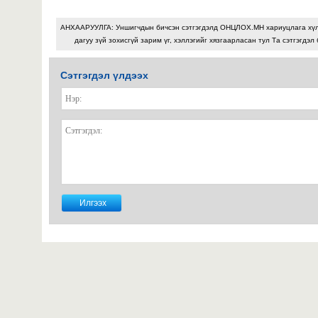
АНХААРУУЛГА: Уншигчдын бичсэн сэтгэгдэлд ОНЦЛОХ.МН хариуцлага хү
дагуу зүй зохисгүй зарим үг, хэллэгийг хязгаарласан тул Та сэтгэгдэл
Сэтгэгдэл үлдээх