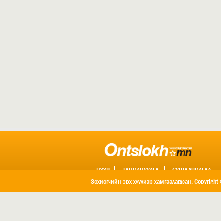
НҮҮР
ТАНИЛЦУУЛГА
СУРТАЛЧИЛГАА
ХОЛБОО БАРИХ
Зохиогчийн эрх хуулиар хамгаалагдсан. Copyright