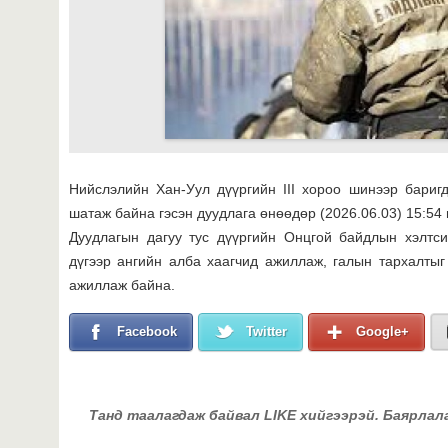
Нийслэлийн Хан-Уул дүүргийн III хороо шинээр бариг
шатаж байна гэсэн дуудлага өнөөдөр (2026.06.03) 15:54 
Дуудлагын дагуу тус дүүргийн Онцгой байдлын хэлтси
дүгээр ангийн алба хаагчид ажиллаж, галын тархалтыг 
ажиллаж байна.
Facebook
Twitter
Google+
Танд таалагдаж байвал LIKE хийгээрэй. Баярлал