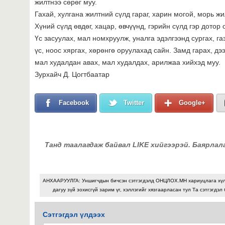
жилтнээ сөрөг муу.
Гахай, хулгана жилтний сүлд гараг, харин могой, морь жил
Хүний сүлд өвдөг, хацар, өвчүүнд, гэрийн сүлд гэр дотор
Үс засуулах, мал номхруулж, уналга эдэлгээнд сургах, га
үс, ноос хяргах, хөрөнгө оруулахад сайн. Замд гарах, дээ
мал худалдан авах, мал худалдах, арилжаа хийхэд муу.
Зурхайч Д. Цогтбаатар
Facebook
Twitter
Google+
Танд таалагдаж байвал LIKE хийгээрэй. Баярлал
АНХААРУУЛГА: Уншигчдын бичсэн сэтгэгдэлд ОНЦЛОХ.МН хариуцлага хү
дагуу зүй зохисгүй зарим үг, хэллэгийг хязгаарласан тул Та сэтгэгдэл
Сэтгэгдэл үлдээх