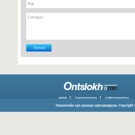
НҮҮР
ТАНИЛЦУУЛГА
СУРТАЛЧИЛГАА
ХОЛБОО БАРИХ
Зохиогчийн эрх хуулиар хамгаалагдсан. Copyright