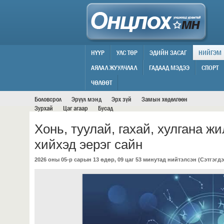
НҮҮР
УЛС ТӨР
ЭДИЙН ЗАСАГ
НИЙГЭМ
АЯЛАЛ ЖУУЛЧЛАЛ
ГАДААД МЭДЭЭ
СПОРТ
НИЙГЭМ
ЧӨЛӨӨТ
Боловсрол
Эрүүл мэнд
Эрх зүй
Замын хөдөлгөөн
Зурхай
Цаг агаар
Бусад
Хонь, туулай, гахай, хулгана ж
хийхэд эерэг сайн
2026 оны 05-р сарын 13 өдөр, 09 цаг 53 минутад нийтэлсэн (
Сэтгэгдэ