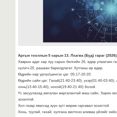
Аргын тооллын 5 сарын 13. Лхагва (Буд) гараг (2026)
Хаврын адаг хар луу сарын билгийн 26, өдөр улаагчин гах
хүлэгч-25, рашаан барилдлагат. Хутганы ир өдөр.
Өдрийн нар ургах/шингэх цаг: 05:17-20:20.
Өдрийн сайн цаг: Гахай(21:40-23:40), үхэр(01:40-03:40), 
хонь(13:40-15:40), нохой(19:40-21:40) болой.
Үс засуулахад амгалан жаргалантай маш сайн. Харин мог
зохилтой.
Хол газар явагсад зүүн зүгт мөрөө гаргавал зохистой.
Хонь, туулай, гахай, хулгана жилтнээ аливаа үйлийг хийх