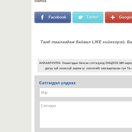
байна.
Facebook
Twitter
Googl
Танд таалагдаж байвал LIKE хийгээрэй. Б
АНХААРУУЛГА: Уншигчдын бичсэн сэтгэгдэлд ОНЦЛОХ.МН хари
дагуу зүй зохисгүй зарим үг, хэллэгийг хязгаарласан тул Та 
Сэтгэгдэл үлдээх