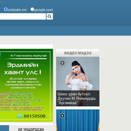
ontslokh.mn
google.com
ВИДЕО МЭДЭЭ
Шинэ уран бүтээл:
Дуучин М.Янжиндарь
“Аргамжаа”
ИХ УНШИГДСАН