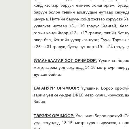
хойд хэсгээр баруун өмнөөс хойш эргэж, бусад
баруун болон төвийн аймгуудын нутгаар секунд
шуурна. Нутгийн баруун хойд хэсгээр сэрүүсэж У
уулархаг нутгаар +5…+10 градус, Хангай, Хөвс
голын хөндийгөөр +12…+17 градус, говийн бүс н
өвөр бэл, Хэнтийн уулархаг нутаг, Туул, Тэрэлж
+26…+31 градус, бусад нутгаар +19…+24 градус 
УЛААНБААТАР ХОТ ОРЧМООР:
Үүлшинэ. Бороо
метр, зарим үед секундэд 14-16 метр хүрч шир
дулаан байна.
БАГАНУУР ОРЧМООР:
Үүлшинэ. Бороо орохгү
зарим үед секундэд 14-16 метр хүрч ширүүсэж, 
байна.
ТЭРЭЛЖ ОРЧМООР:
Үүлшинэ. Бороо орохгүй. С
үед секундэд 13-15 метр хүрч ширүүсэж, шор