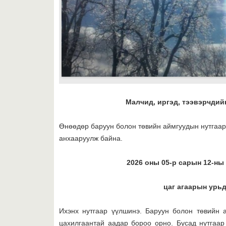
Малчид, иргэд, тээвэрчдийн ан
Өнөөдөр баруун болон төвийн аймгуудын нутгаар
анхааруулж байна.
2026 оны 05-р сарын 12-ны 
цаг агаарын урь
Ихэнх нутгаар үүлшинэ. Баруун болон төвийн 
цахилгаантай аадар бороо орно. Бусад нутгаар