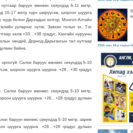
 нутгаар баруун өмнөөс секундэд 6-11 метр,
Ө
эд 15-17 метр хүрч ширүүсэж, шороон шуурга
ө
вс нуур болон Дархадын хотгор, Монгол-Алтайн
гөлийн уулархаг нутаг, Завхан голын эх, Тэс
утгаар халж +33…+38 градус, Хангайн нурууны
 голын хөндий, Дорнод-Дарьгангын тал нутгаар
2026 оны 08-р сарын 06
дулаан байна.
 орохгүй. Салхи баруун өмнөөс секундэд 5-10
үүсэж, шороон шуурга шуурна. +28…+30 градус
й. Салхи баруун өмнөөс секундэд 5-10 метр,
шороон шуурга шуурна. +26…+28 градус дулаан
алхи баруун өмнөөс секундэд 5-10 метр, зарим
оон шуурга шуурна. +26…+28 градус дулаан
У