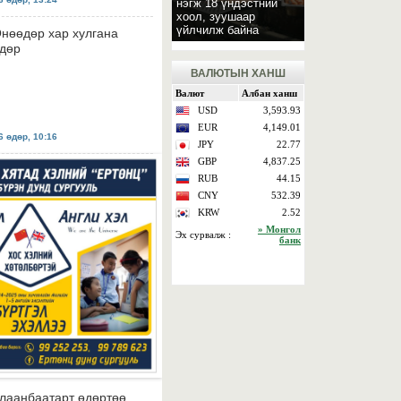
нэгж 18 үндэстний
хоол, зуушаар
үйлчилж байна
нөөдөр хар хулгана
дөр
ВАЛЮТЫН ХАНШ
 өдөр, 10:16
лаанбаатарт өдөртөө