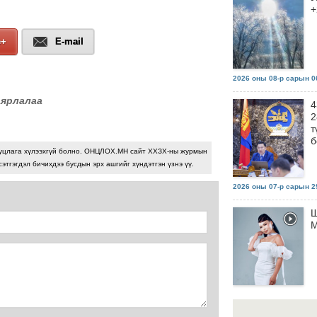
+
e+
E-mail
2026 оны 08-р сарын 06
аярлалаа
4
2
т
б
уцлага хүлээхгүй болно. ОНЦЛОХ.МН сайт ХХЗХ-ны журмын
сэтгэгдэл бичихдээ бусдын эрх ашгийг хүндэтгэн үзнэ үү.
2026 оны 07-р сарын 29
Ш
М
2026 оны 07-р сарын 29