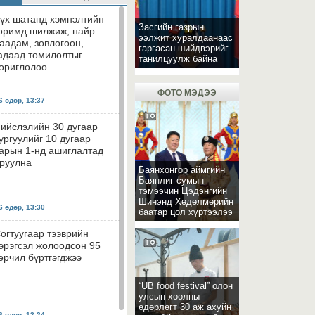
үх шатанд хэмнэлтийн
Засгийн газрын
оримд шилжиж, найр
ээлжит хуралдаанаас
аадам, зөвлөгөөн,
гаргасан шийдвэрийг
адаад томилолтыг
танилцуулж байна
ориглолоо
ФОТО МЭДЭЭ
 өдөр, 13:37
ийслэлийн 30 дугаар
ургуулийг 10 дугаар
арын 1-нд ашиглалтад
руулна
Баянхонгор аймгийн
Баянлиг сумын
тэмээчин Цэдэнгийн
Шинэнд Хөдөлмөрийн
 өдөр, 13:30
баатар цол хүртээлээ
огтуугаар тээврийн
эрэгсэл жолоодсон 95
өрчил бүртгэгджээ
“UB food festival” олон
улсын хоолны
өдөрлөгт 30 аж ахуйн
 өдөр, 13:24