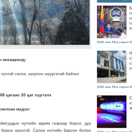
Б
г
н
г
х
2026 оны 08-р сарын 06
Н
с
хааралд:
с
о
 хүчтэй салхи, шороон шуургатай байхыг
2026 оны 08-р сарын 06
08 цагаас 20 цаг хүртэлх
С
х
з
дчилсан мэдээ:
аймгуудын нутгийн зарим газраар бороо, дуу
 бороо орохгүй. Салхи нутгийн баруун болон
2026 оны 08-р сарын 06