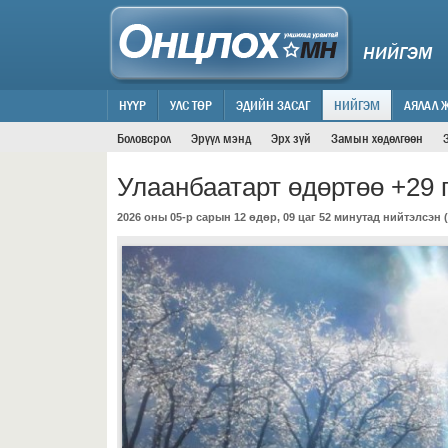
НИЙГЭМ
НҮҮР
УЛС ТӨР
ЭДИЙН ЗАСАГ
НИЙГЭМ
АЯЛАЛ 
Боловсрол
Эрүүл мэнд
Эрх зүй
Замын хөдөлгөөн
Улаанбаатарт өдөртөө +29 
2026 оны 05-р сарын 12 өдөр, 09 цаг 52 минутад нийтэлсэн (