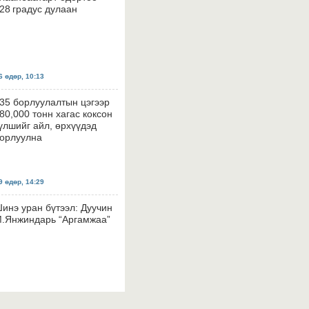
28 градус дулаан
 өдөр, 10:13
35 борлуулалтын цэгээр
80,000 тонн хагас коксон
үлшийг айл, өрхүүдэд
орлуулна
 өдөр, 14:29
инэ уран бүтээл: Дуучин
.Янжиндарь “Аргамжаа”
 өдөр, 14:26