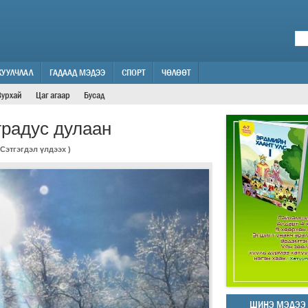
ЖУУЛЧЛАЛ
ГАДААД МЭДЭЭ
СПОРТ
ЧӨЛӨӨТ
Зурхай
Цаг агаар
Бусад
градус дулаан
Сэтгэгдэл үлдээх
)
ШИНЭ МЭДЭЭ