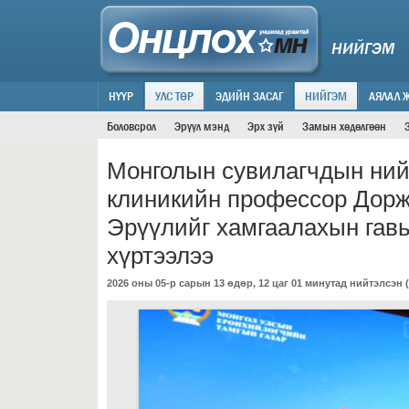
НИЙГЭМ
НҮҮР
УЛС ТӨР
ЭДИЙН ЗАСАГ
НИЙГЭМ
АЯЛАЛ 
Боловсрол
Эрүүл мэнд
Эрх зүй
Замын хөдөлгөөн
Монголын сувилагчдын нийг
клиникийн профессор Дор
Эрүүлийг хамгаалахын гав
хүртээлээ
2026 оны 05-р сарын 13 өдөр, 12 цаг 01 минутад нийтэлсэн (