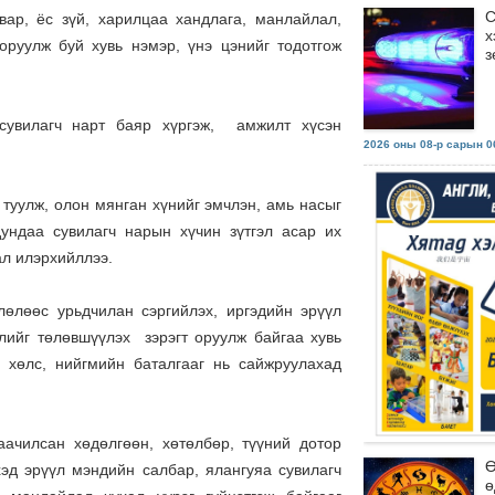
С
вар, ёс зүй, харилцаа хандлага, манлайлал,
х
 оруулж буй хувь нэмэр, үнэ цэнийг тодотгож
з
 сувилагч нарт баяр хүргэж, амжилт хүсэн
2026 оны 08-р сарын 06
туулж, олон мянган хүнийг эмчлэн, амь насыг
ундаа сувилагч нарын хүчин зүтгэл асар их
ал илэрхийллээ.
лөлөөс урьдчилан сэргийлэх, иргэдийн эрүүл
лийг төлөвшүүлэх зэрэгт оруулж байгаа хувь
н хөлс, нийгмийн баталгааг нь сайжруулахад
аачилсан хөдөлгөөн, хөтөлбөр, түүний дотор
Ө
хэд эрүүл мэндийн салбар, ялангуяа сувилагч
ө