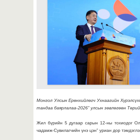
Монгол Улсын Ерөнхийлөгч Ухнаагийн Хүрэлсүхи
тандаа баярлалаа-2026” улсын зөвлөгөөн Төри
Жил бүрийн 5 дугаар сарын 12-ны тохиодог Ол
чадамж-Сувилагчийн үнэ цэн” уриан дор тэмдэглэ