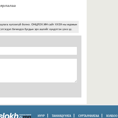
Ө
аярлалаа
уцлага хүлээхгүй болно. ОНЦЛОХ.МН сайт ХХЗХ-ны журмын
сэтгэгдэл бичихдээ бусдын эрх ашгийг хүндэтгэн үзнэ үү.
2026 оны 07-р сарын 29
У
+
2026 оны 07-р сарын 29
З
г
2026 оны 07-р сарын 28
НҮҮР
ТАНИЛЦУУЛГА
СУРТАЛЧИЛГАА
ХОЛБОО