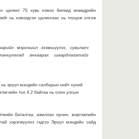
М
н цалинг 75 хувь нэмэх бөгөөд өнөөдрийн
лийг нь нэмэгдсэн цалингаас нь тооцож олгож
2026 оны 07-р сарын 29
З
нарийн мэргэшил эзэмшүүлэх, сувилагч
х
ш
аниулахад анхаарах шаардлагатайг
б
2026 оны 07-р сарын 29
э нь эрүүл мэндийн салбарын нийт хүний
У
илагчийн тоо 4.2 байгаа нь олон улсын
С
ж
ц
М
йгмийн баталгаа, ажиллах орчин, мэргэжлийн
у
х
штай хэрэгжүүлнэ гэдгээ Эрүүл мэндийн сайд
2026 оны 07-р сарын 29