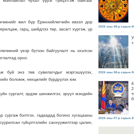
 манлайлал чухал үүрэг гүйцэтгэж байгааг
өгөөнийг жил бүр Ерөнхийлөгчийн ивээл дор
2026 оны 08-р сарын 06
рилцаж, гарц, шийдлээ төр, засагт хүргэж, үр
У
+
лөгөөний үеэр бүтээн байгуулалт нь эхэлсэн
иглалтад орно.
ьж буй энэ төв сувилагчдыг мэргэшүүлэх,
2026 оны 08-р сарын 06
хийх боломж, нөхцөлийг бүрдүүлэх юм.
4
2
йн сургалт, эрдэм шинжилгээ, эрүүл мэндийн
т
б
р сургаж бэлтгэх, гадаадад богино хугацааны
2026 оны 07-р сарын 29
суурилсан гүйцэтгэлийн санхүүжилтээр цалин,
Ш