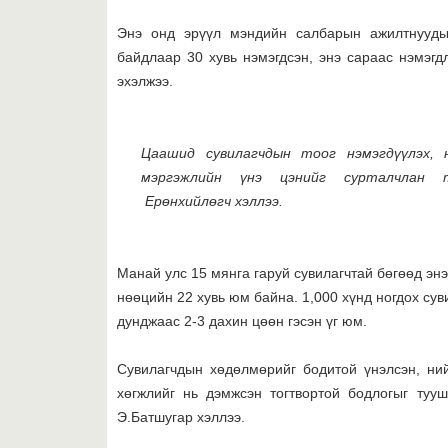
Энэ онд эрүүл мэндийн салбарын ажилтнууды
байдлаар 30 хувь нэмэгдсэн, энэ сараас нэмэгд
эхэлжээ.
Цаашид сувилагчдын тоог нэмэгдүүлэх, 
мэргэжлийн үнэ цэнийг сурталчлан т
Ерөнхийлөгч хэллээ.
Манай улс 15 мянга гаруй сувилагчтай бөгөөд эн
нөөцийн 22 хувь юм байна. 1,000 хүнд ногдох сув
дунджаас 2-3 дахин цөөн гэсэн үг юм.
Сувилагчдын хөдөлмөрийг бодитой үнэлсэн, ни
хөгжлийг нь дэмжсэн тогтвортой бодлогыг туу
Э.Батшугар хэллээ.