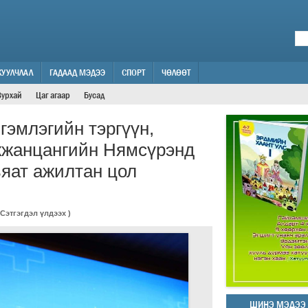
ЖУУЛЧЛАЛ
ГАДААД МЭДЭЭ
СПОРТ
ЧӨЛӨӨТ
Зурхай
Цаг агаар
Бусад
эмлэгийн тэргүүн,
жжанцангийн Нямсүрэнд
ьяат ажилтан цол
Сэтгэгдэл үлдээх
)
ШИНЭ МЭДЭЭ