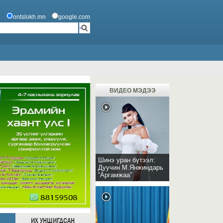
ontslokh.mn
google.com
ВИДЕО МЭДЭЭ
Шинэ уран бүтээл:
Дуучин М.Янжиндарь
“Аргамжаа”
ИХ УНШИГДСАН