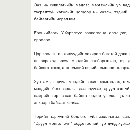
Энэ нь сувилагчийн мэдлэг, мэргэжлийн ур чад
тасралтгүй хөгжлийг цогцоор нь үнэлж, тэдний
байгаагийн илрэл юм.
Ерөнхийлөгч У.Хүрэлсүх зөвлөгөөнд оролцож,
ерөөлөө.
Цар тахлын он жилүүдийг хохирол багатай даван 
нь аврахад эрүүл мэндийн салбарынхан, тэр д
байсныг хэлж, ард түмний нэрийн өмнөөс таларх
Хүн амын эрүүл мэндийг сахин хамгаалах, өвч
мэндийн боловсролыг дээшлүүлэх, эрүүл зан үй
нэмрийг төр, засаг байнга өндөр үнэлж, цали
анхаарч байгааг хэллээ.
Төрийн тэргүүний бодлого, үйл ажиллагаа, сан
“Эрүүл монгол хүн” хөдөлгөөнийг үр дүнд хүргэ