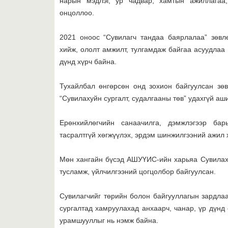
нарын мэдлэг, ур чадвар, хамтын ажиллагаа,
онцоллоо.
2021 оноос “Сувилагч тандаа баярлалаа” зөвл
хийж, ололт амжилт, тулгамдаж байгаа асуудлаа я
дүнд хүрч байна.
Тухайлбал өнгөрсөн онд зохион байгуулсан зөв
“Сувилахуйн сургалт, судалгааны төв” удахгүй аш
Ерөнхийлөгчийн санаачилга, дэмжлэгээр бар
тасралтгүй хөгжүүлэх, эрдэм шинжилгээний ажил 
Мөн хангайн бүсэд АШУҮИС-ийн харьяа Cувилаху
тусламж, үйлчилгээний цогцолбор байгуулсан.
Сувилагчийг төрийн болон байгууллагын зардлаа
сургалтад хамруулахад анхаарч, чанар, үр дүнд 
урамшууллыг нь нэмж байна.