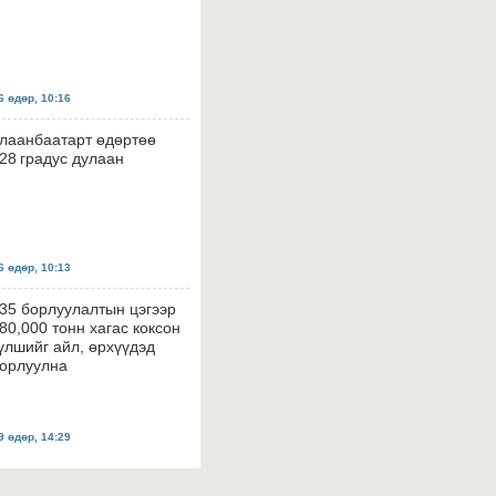
 өдөр, 10:16
лаанбаатарт өдөртөө
28 градус дулаан
 өдөр, 10:13
35 борлуулалтын цэгээр
80,000 тонн хагас коксон
үлшийг айл, өрхүүдэд
орлуулна
 өдөр, 14:29
инэ уран бүтээл: Дуучин