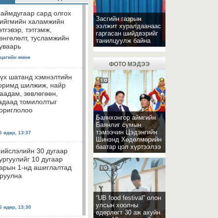
аймдугаар сард олгох
Засгийн газрын
ийгмийн халамжийн
ээлжит хуралдаанаас
этгэвэр, тэтгэмж,
гаргасан шийдвэрийг
өнгөлөлт, тусламжийн
танилцуулж байна
уваарь
 цагийн өмнө
ФОТО МЭДЭЭ
үх шатанд хэмнэлтийн
оримд шилжиж, найр
аадам, зөвлөгөөн,
адаад томилолтыг
ориглолоо
Баянхонгор аймгийн
Баянлиг сумын
тэмээчин Цэдэнгийн
 өдөр, 13:37
Шинэнд Хөдөлмөрийн
баатар цол хүртээлээ
ийслэлийн 30 дугаар
ургуулийг 10 дугаар
арын 1-нд ашиглалтад
руулна
“UB food festival” олон
улсын хоолны
 өдөр, 13:30
өдөрлөгт 30 аж ахуйн