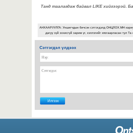
Танд таалагдаж байвал LIKE хийгээрэй. Б
АНХААРУУЛГА: Уншигчдын бичсэн сэтгэгдэлд ОНЦЛОХ.МН хари
дагуу зүй зохисгүй зарим үг, хэллэгийг хязгаарласан тул Та 
Сэтгэгдэл үлдээх