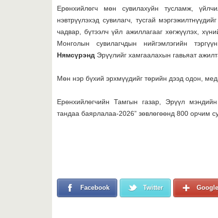
Ерөнхийлөгч мөн сувилахуйн тусламж, үйлч
нэвтрүүлэхэд сувилагч, тусгай мэргэжилтнүүдийг
чадвар, бүтээлч үйл ажиллагааг хөгжүүлэх, хүни
Монголын сувилагчдын нийгэмлэгийн тэргү
Нямсүрэнд
Эрүүлийг хамгаалахын гавьяат ажилта
Мөн нэр бүхий эрхмүүдийг төрийн дээд одон, ме
Ерөнхийлөгчийн Тамгын газар, Эрүүл мэндийн
тандаа баярлалаа-2026” зөвлөгөөнд 800 орчим с
Facebook
Twitter
Googl