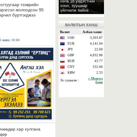
нэгж 18 үндэстний
огтуугаар тээврийн
хоол, зуушаар
эрэгсэл жолоодсон 95
үйлчилж байна
өрчил бүртгэгджээ
ВАЛЮТЫН ХАНШ
 өдөр, 13:24
нөөдөр хар хулгана
дөр