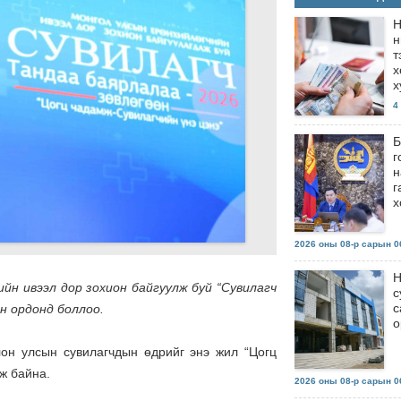
Н
н
т
х
х
4
Б
г
н
г
х
2026 оны 08-р сарын 06
Н
йн ивээл дор зохион байгуулж буй “Сувилагч
с
с
йн ордонд боллоо.
о
он улсын сувилагчдын өдрийг энэ жил “Цогц
ж байна.
2026 оны 08-р сарын 06