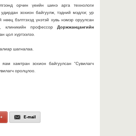
Х
илгээнд орчин үеийн шинэ арга технологи
х
Х
 удирдан зохион байгуулж, тэдний мэдлэг, ур
а
й нөөц бэлтгэхэд үнэтэй хувь нэмэр оруулсан
үн, клиникийн профессор
Доржжанцан
гийн
н цол хүртээлээ.
2026 оны 07-р сарын 29
Б
далиар шагналаа.
т
х
г
 яам хамтран зохион байгуулсан “Сувилагч
с
увилагч оролцлоо.
2026 оны 07-р сарын 29
С
х
з
e+
E-mail
2026 оны 07-р сарын 29