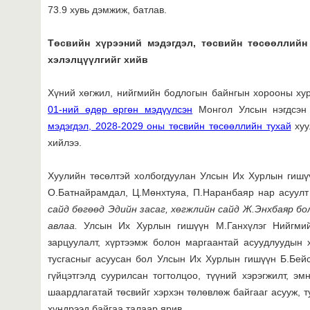
73.9 хувь дэмжиж, батлав.
Төсвийн хүрээний мэдэгдэл, төсвийн төсөөллийн
хэлэлцүүлгийг хийв
Хүний хөгжил, нийгмийн бодлогын байнгын хорооны х
01-ний өдөр өргөн мэдүүлсэн
Монгол Улсын нэгдсэн
мэдэгдэл, 2028-2029 оны төсвийн төсөөллийн тухай
хуу
хийлээ.
Хуулийн төсөлтэй холбогдуулан Улсын Их Хурлын гишүү
О.Батнайрамдал, Ц.Мөнхтуяа, П.Наранбаяр нар асуулт
сайд бөгөөд Эдийн засаг, хөгжлийн сайд Ж.Энхбаяр
бол
авлаа.
Улсын Их Хурлын гишүүн М.Ганхүлэг Нийгмий
зарцуулалт, хүртээмж болон маргаантай асуудлуудын 
тусгасныг асуусан бол Улсын Их Хурлын гишүүн Б.Бей
гүйцэтгэлд суурилсан тогтолцоо, түүний хэрэгжилт, э
шаардлагатай төсвийг хэрхэн төлөвлөж байгааг асууж, т
хүндрээд байгаа талаар ярив.