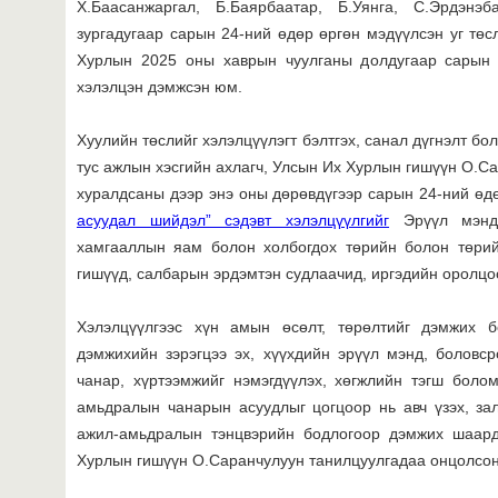
Х.Баасанжаргал, Б.Баярбаатар, Б.Уянга, С.Эрдэн
зургадугаар сарын 24-ний өдөр өргөн мэдүүлсэн уг тө
Хурлын 2025 оны хаврын чуулганы долдугаар сарын 
хэлэлцэн дэмжсэн юм.
Хуулийн төслийг хэлэлцүүлэгт бэлтгэх, санал дүгнэлт б
тус ажлын хэсгийн ахлагч, Улсын Их Хурлын гишүүн О.Са
хуралдсаны дээр энэ оны дөрөвдүгээр сарын 24-ний ө
асуудал шийдэл” сэдэвт хэлэлцүүлгийг
Эрүүл мэнди
хамгааллын яам болон холбогдох төрийн болон төрий
гишүүд, салбарын эрдэмтэн судлаачид, иргэдийн оролцо
Хэлэлцүүлгээс хүн амын өсөлт, төрөлтийг дэмжих б
дэмжихийн зэрэгцээ эх, хүүхдийн эрүүл мэнд, боловс
чанар, хүртээмжийг нэмэгдүүлэх, хөгжлийн тэгш боло
амьдралын чанарын асуудлыг цогцоор нь авч үзэх, залу
ажил-амьдралын тэнцвэрийн бодлогоор дэмжих шаард
Хурлын гишүүн О.Саранчулуун танилцуулгадаа онцолсо