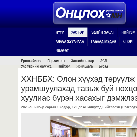
НҮҮР
УЛС ТӨР
ЭДИЙН ЗАСАГ
НИЙГЭМ
АЯЛАЛ ЖУУЛЧЛАЛ
ГАДААД МЭДЭЭ
СПОРТ
УЛС ТӨР
ЧӨЛӨӨТ
Ерөнхийлөгч
Парламент
Засгийн газар
ЭСЯ
Улс төрийн намууд
Нийтлэл
Ярилцлага
Бусад
ХХНББХ: Олон хүүхэд төрүүлж 
урамшуулахад тавьж буй нөхцө
хуулиас бүрэн хасахыг дэмжлэ
2026 оны 05-р сарын 13 өдөр, 12 цаг 41 минутад нийтэлсэн (
Сэтгэгдэ