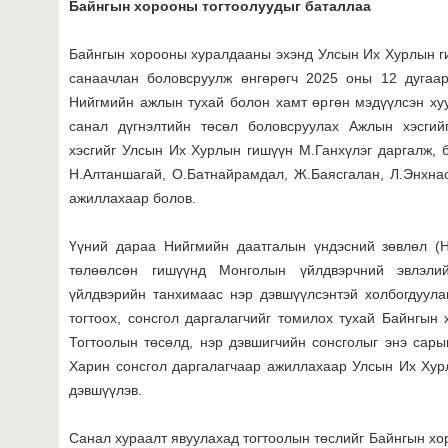
Байнгын хорооны тогтоолуудыг баталлаа
Байнгын хорооны хуралдааны эхэнд Улсын Их Хурлын г
санаачлан боловсруулж өнгөрөгч 2025 оны 12 дугаа
Нийгмийн ажлын тухай болон хамт өргөн мэдүүлсэн хуул
санал дүгнэлтийн төсөл боловсруулах Ажлын хэсгийг
хэсгийг Улсын Их Хурлын гишүүн М.Ганхүлэг даргалж,
Н.Алтаншагай, О.Батнайрамдал, Ж.Баясгалан, Л.Энхна
ажиллахаар болов.
Үүний дараа Нийгмийн даатгалын үндэсний зөвлөл (НД
төлөөлсөн гишүүнд Монголын үйлдвэрчний эвлэли
үйлдвэрийн танхимаас нэр дэвшүүлсэнтэй холбогдуула
тогтоох, сонсгол даргалагчийг томилох тухай Байнгын 
Тогтоолын төсөлд, нэр дэвшигчийн сонсголыг энэ сары
Харин сонсгол даргалагчаар ажиллахаар Улсын Их Хур
дэвшүүлэв.
Санал хураалт явуулахад тогтоолын төслийг Байнгын х