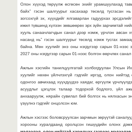
Олон хүүхэд төрүүлж өсгөсөн эхийг урамшуулахад тавь
байх” гэсэн шалгуурыг хасахаар төсөлд тусгасан н
зогсохгүй эх, хүүхдийг ялгаварлан гадуурхах эрсдэлий
ижил түвшинд хүлээн зөвшөөрөх эрх зүйн зарчимтай ний
хууль санаачлагчдын санал дээр нэмж, үрчлэн авсан хү
насанд нь” гэсэн шалгуурыг төсөлд нэмж тусгах зама
байна. Мөн хуулийг энэ оны нэгдүгээр сарын 01-нээс 
2027 оны нэгдүгээр сарын 01-нээс болгон өөрчлөх санал 
Ажлын хэсгийн танилцуулгатай холбогдуулан Улсын Их
хуулийг нөхөн үйлчлэхгүй гэдгийг иргэд, олон нийтэд
одонгоо авчихаад хүүхдүүдээ хаядаг, өргүүлж үрчлүүлдэг
асуудлыг цэгцлэх талаар тодорхой бодлого, үйл аж
анхааруулж, нярайн сувилал бий болгох нь нялхасын эн
үзүүлнэ гэдгийг онцолсон юм.
Ажлын хэсгээс боловсруулсан зарчмын зөрүүтэй саналуу
хорооны хуралдаанд оролцсон гишүүдийн олонх дэ
мэдээлэл, олон нийттэй харилцах газраас мэдээлэв