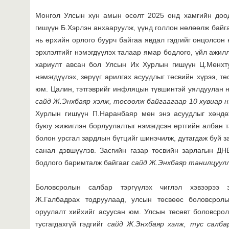
Монгол Улсын хүн амын өсөлт 2025 онд хамгийн доо
гишүүн Б.Хэрлэн анхааруулж, үүнд голлон нөлөөлж байга
нь өрхийн орлого буурч байгаа явдал гэдгийг онцолсон
эрхлэлтийг нэмэгдүүлэх талаар ямар бодлого, үйл ажил
хариулт авсан бол Улсын Их Хурлын гишүүн Ц.Мөнхту
нэмэгдүүлэх, зөрүүг арилгах асуудлыг төсвийн хүрээ, т
юм. Цалин, тэтгэврийг инфляцын түвшинтэй уялдуулан 
сайд Ж.Энхбая
р хэлж, төсөөлж байгаагаар 10 хувиар 
Хурлын гишүүн П.Наранбаяр мөн энэ асуудлыг хөндөж
буюу жижиглэн борлуулалтыг нэмэгдсэн өртгийн албан т
болон урсгал зардлын бүтцийг шинэчилж, дутагдаж буй 
санал дэвшүүлэв. Засгийн газар төсвийн зарлагын ДНБ
бодлого баримталж байгааг
сайд Ж.Энхбая
р танилцуул
Боловсролын салбар тэргүүлэх чиглэл хэвээрээ
Ж.Галбадрах тодруулаад, улсын төсвөөс боловсрол
оруулалт хийхийг асуусан юм. Улсын төсөвт боловсро
тусгагдахгүй гэдгийг
сайд Ж.Энхбая
р хэлж, тус салба