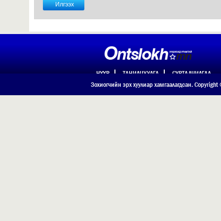
НҮҮР
ТАНИЛЦУУЛГА
СУРТАЛЧИЛГАА
ХОЛБОО БАРИХ
Зохиогчийн эрх хуулиар хамгаалагдсан. Copyright