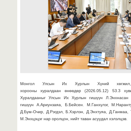
Монгол Улсын Их Хурлын Хүний хөгжил,
хорооны хуралдаан өнөөдөр (2026.05.12) 53.3 хув
Хуралдааныг Улсын Их Хурлын гишүүн Л.Энхнасан 
гишүүн А.Ариунзаяа, Б.Бейсен. М.Ганхүлэг, М.Наран
Д.Бум-Очир, Д.Рэгдэл, Б.Хэрлэн, Д.Энхтуяа, Д.Ганмаа,
М.Энхцэцэг нар оролцон, нийт таван асуудал хэлэлцэв.