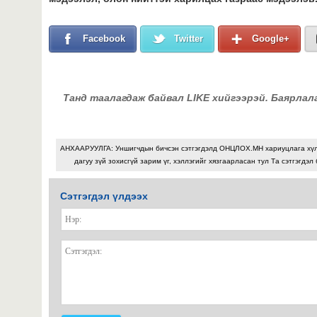
Facebook
Twitter
Google+
Танд таалагдаж байвал LIKE хийгээрэй. Баярлал
АНХААРУУЛГА: Уншигчдын бичсэн сэтгэгдэлд ОНЦЛОХ.МН хариуцлага хү
дагуу зүй зохисгүй зарим үг, хэллэгийг хязгаарласан тул Та сэтгэгдэл
Сэтгэгдэл үлдээх