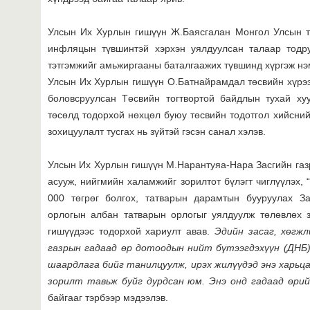
Улсын Их Хурлын гишүүн Ж.Баясгалан Монгол Улсын тө
инфляцын түвшинтэй хэрхэн уялдуулсан талаар тодру
тэтгэмжийг амьжиргааны баталгаажих түвшинд хүргэж нэ
Улсын Их Хурлын гишүүн О.Батнайрамдал төсвийн хүрээ
боловсруулсан Төсвийн тогтвортой байдлын тухай ху
төсөлд тодорхой нөхцөл буюу төсвийн тодотгол хийсний
зохицуулалт тусгах нь зүйтэй гэсэн санал хэлэв.
Улсын Их Хурлын гишүүн М.Нарантуяа-Нара Засгийн газ
асууж, нийгмийн халамжийг зорилтот бүлэгт чиглүүлэх, 
000 төгрөг болгох, татварын дарамтын бууруулах За
орлогын албан татварын орлогыг уялдуулж төлөвлөх з
гишүүдээс тодорхой хариулт авав.
Эдийн засаг, хөгж
газрын гадаад өр дотоодын нийт бүтээгдэхүүн
(ДНБ
шаардлага бийг танилцуулж, ирэх жилүүдэд энэ харьцаа
зорилт тавьж буйг дурдсан юм. Энэ онд гадаад өри
байгааг тэрбээр мэдээлэв.