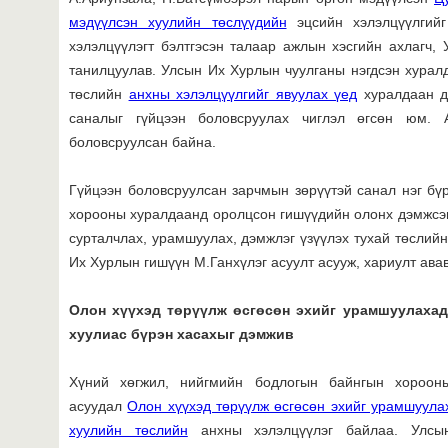
мэдүүлсэн хуулийн төслүүдийн
эцсийн хэлэлцүүлгийг
хэлэлцүүлэгт бэлтгэсэн талаар ажлын хэсгийн ахлагч
танилцуулав. Улсын Их Хурлын чуулганы нэгдсэн хура
төслийн
анхны хэлэлцүүлгийг явуулах үед
хуралдаан д
саналыг гүйцээн боловсруулах чиглэл өгсөн юм. 
боловсруулсан байна.
Гүйцээн боловсруулсан зарчмын зөрүүтэй санал нэг бү
хорооны хуралдаанд оролцсон гишүүдийн олонх дэмжсэ
сурталчлах, урамшуулах, дэмжлэг үзүүлэх тухай төслийн
Их Хурлын гишүүн М.Ганхүлэг асуулт асууж, хариулт авав
Олон хүүхэд төрүүлж өсгөсөн эхийг урамшуулахад
хуулиас бүрэн хасахыг дэмжив
Хүний хөгжил, нийгмийн бодлогын байнгын хороон
асуудал
Олон хүүхэд төрүүлж өсгөсөн эхийг урамшуулах
хуулийн төслийн
анхны хэлэлцүүлэг байлаа. Улсын