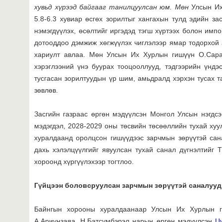
хувьд хүрээд байгааг танилцуулсан юм. Мөн
Улсын Их
5.8-6.3 хувиар өсгөх зорилтыг хангахын тулд эдийн за
нэмэгдүүлэх, өсөлтийг иргэдэд тэгш хүртээх болон импо
дотооддоо дэмжиж хөгжүүлэх чиглэлээр ямар тодорхой 
хариулт авлаа. Мөн Улсын Их Хурлын гишүүн О.Сара
хэрэглээний үнэ буурах тооцооллууд, тэдгээрийн үндэс
тусгасан зорилтуудын үр шим, амьдралд хэрхэн тусах 
зөвлөв.
Засгийн газраас өргөн мэдүүлсэн Монгол Улсын нэгдс
мэдэгдэл, 2028-2029 оны төсвийн төсөөллийн тухай ху
хуралдаанд оролцсон гишүүдээс зарчмын зөрүүтэй сан
дахь хэлэлцүүлгийг явуулсан тухай санал дүгнэлтийг
хороонд хүргүүлэхээр тогтлоо.
Гүйцээн боловсруулсан
зарчмын зөрүүтэй саналуу
Байнгын хорооны хуралдаанаар Улсын Их Хурлын г
А.Ариунзаяа, Н.Батсүмбэрэл нарын өргөн мэдүүлсэн
Ц