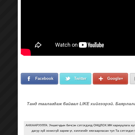
Facebook
Twitter
Google+
Танд таалагдаж байвал LIKE хийгээрэй. Баярлал
АНХААРУУЛГА: Уншигчдын бичсэн сэтгэгдэлд ОНЦЛОХ.МН хариуцлага хү
дагуу зүй зохисгүй зарим үг, хэллэгийг хязгаарласан тул Та сэтгэгдэл