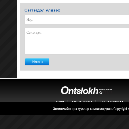
Сэтгэгдэл үлдээх
НҮҮР
ТАНИЛЦУУЛГА
СУРТАЛЧИЛГАА
ХОЛБОО БАРИХ
Зохиогчийн эрх хуулиар хамгаалагдсан. Copyright