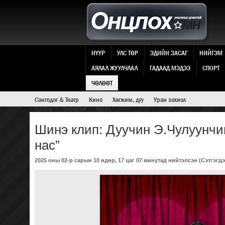
НҮҮР
УЛС ТӨР
ЭДИЙН ЗАСАГ
НИЙГЭМ
АЯЛАЛ ЖУУЛЧЛАЛ
ГАДААД МЭДЭЭ
СПОРТ
ЧӨЛӨӨТ ЕРТӨНЦ
ЧӨЛӨӨТ
Сонгодог & Театр
Кино
Хөгжим, дуу
Уран зохиол
Загвар
Зөвлөгөө
Бусад
Шинэ клип: Дуучин Э.Чулуунчи
нас”
2025 оны 02-р сарын 10 өдөр, 17 цаг 07 минутад нийтэлсэн (
Сэтгэгдэ