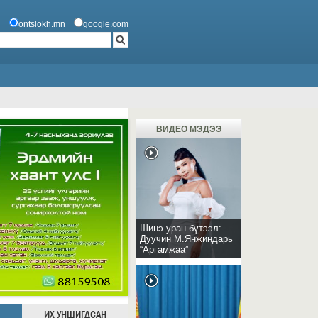
ontslokh.mn
google.com
ВИДЕО МЭДЭЭ
Шинэ уран бүтээл:
Дуучин М.Янжиндарь
“Аргамжаа”
ИХ УНШИГДСАН