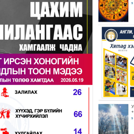
9
У
+
9