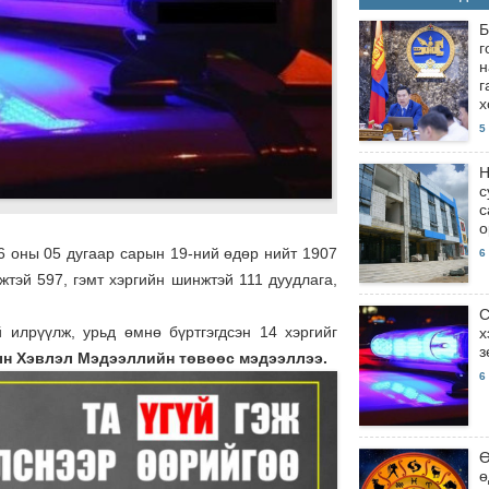
Б
г
н
г
х
5
Н
с
с
о
6 оны 05 дугаар сарын 19-ний өдөр нийт 1907
6
жтэй 597, гэмт хэргийн шинжтэй 111 дуудлага,
С
 илрүүлж, урьд өмнө бүртгэгдсэн 14 хэргийг
х
з
ын Хэвлэл Мэдээллийн төвөөс мэдээллээ.
6
Ө
ө