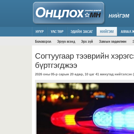
НИЙГЭМ
НҮҮР
УЛС ТӨР
ЭДИЙН ЗАСАГ
НИЙГЭМ
АЯЛАЛ 
Боловсрол
Эрүүл мэнд
Эрх зүй
Замын хөдөлгөөн
Согтуугаар тээврийн хэрэг
бүртгэгджээ
2026 оны 05-р сарын 20 өдөр, 10 цаг 41 минутад нийтэлсэн (