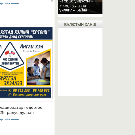
нэгж 18 үндэстний
 цагийн өмнө
хоол, зуушаар
үйлчилж байна
ВАЛЮТЫН ХАНШ
лаанбаатарт өдөртөө
28 градус дулаан
 цагийн өмнө