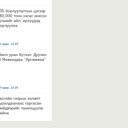
35 борлуулалтын цэгээр
80,000 тонн хагас коксон
үлшийг айл, өрхүүдэд
орлуулна
 өдөр, 14:29
инэ уран бүтээл: Дуучин
.Янжиндарь “Аргамжаа”
 өдөр, 14:26
асгийн газрын ээлжит
уралдаанаас гаргасан
ийдвэрийг танилцуулж
айна