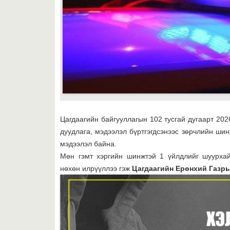
Цагдаагийн байгууллагын 102 тусгай дугаарт 202
дуудлага, мэдээлэл бүртгэгдсэнээс зөрчлийн шин
мэдээлэл байна.
Мөн гэмт хэргийн шинжтэй 1 үйлдлийг шуурхай
нөхөн илрүүллээ гэж
Цагдаагийн Ерөнхий Газр