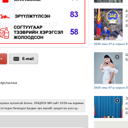
4
2
т
б
2026 оны 07-р сарын 29
Ш
e+
E-mail
М
аярлалаа
2026 оны 07-р сарын 29
З
х
уцлага хүлээхгүй болно. ОНЦЛОХ.МН сайт ХХЗХ-ны журмын
ш
сэтгэгдэл бичихдээ бусдын эрх ашгийг хүндэтгэн үзнэ үү.
б