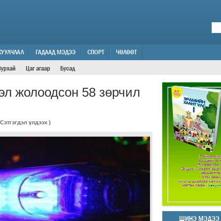
ЖУУЛЧЛАЛ
ГАДААД МЭДЭЭ
СПОРТ
ЧӨЛӨӨТ
Зурхай
Цаг агаар
Бусад
сэл жолоодсон 58 зөрчил
Сэтгэгдэл үлдээх
)
ШИНЭ МЭДЭЭ