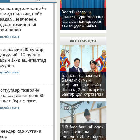
үх шатанд хэмнэлтийн
Засгийн газрын
оримд шилжиж, найр
ээлжит хуралдаанаас
аадам, зөвлөгөөн,
гаргасан шийдвэрийг
адаад томилолтыг
танилцуулж байна
ориглолоо
 цагийн өмнө
ФОТО МЭДЭЭ
ийслэлийн 30 дугаар
ургуулийг 10 дугаар
арын 1-нд ашиглалтад
руулна
 цагийн өмнө
Баянхонгор аймгийн
Баянлиг сумын
тэмээчин Цэдэнгийн
Шинэнд Хөдөлмөрийн
огтуугаар тээврийн
баатар цол хүртээлээ
эрэгсэл жолоодсон 95
өрчил бүртгэгджээ
 цагийн өмнө
“UB food festival” олон
нөөдөр хар хулгана
улсын хоолны
дөр
өдөрлөгт 30 аж ахуйн