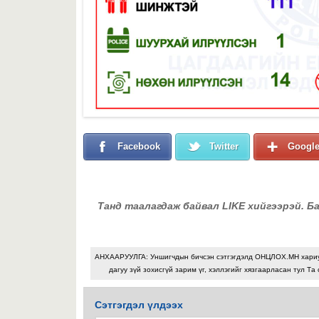
Facebook
Twitter
Googl
Танд таалагдаж байвал LIKE хийгээрэй. Б
АНХААРУУЛГА: Уншигчдын бичсэн сэтгэгдэлд ОНЦЛОХ.МН хари
дагуу зүй зохисгүй зарим үг, хэллэгийг хязгаарласан тул Та 
Сэтгэгдэл үлдээх