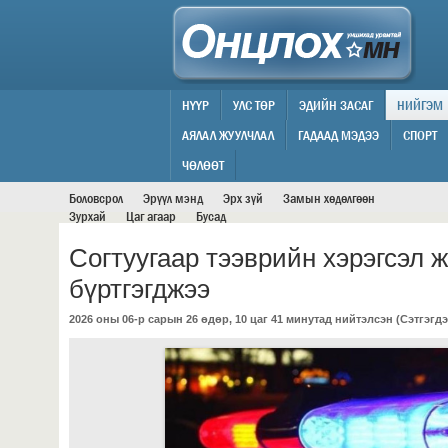
НҮҮР
УЛС ТӨР
ЭДИЙН ЗАСАГ
НИЙГЭМ
АЯЛАЛ ЖУУЛЧЛАЛ
ГАДААД МЭДЭЭ
СПОРТ
НИЙГЭМ
ЧӨЛӨӨТ
Боловсрол
Эрүүл мэнд
Эрх зүй
Замын хөдөлгөөн
Зурхай
Цаг агаар
Бусад
Согтуугаар тээврийн хэрэгсэл 
бүртгэгджээ
2026 оны 06-р сарын 26 өдөр, 10 цаг 41 минутад нийтэлсэн (
Сэтгэгдэ