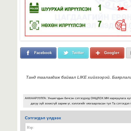
Facebook
Twitter
Google+
Танд таалагдаж байвал LIKE хийгээрэй. Баярлал
АНХААРУУЛГА: Уншигчдын бичсэн сэтгэгдэлд ОНЦЛОХ.МН хариуцлага хү
дагуу зүй зохисгүй зарим үг, хэллэгийг хязгаарласан тул Та сэтгэгдэл
Сэтгэгдэл үлдээх