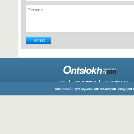
НҮҮР
ТАНИЛЦУУЛГА
СУРТАЛЧИЛГАА
ХОЛБОО БАРИХ
Зохиогчийн эрх хуулиар хамгаалагдсан. Copyright