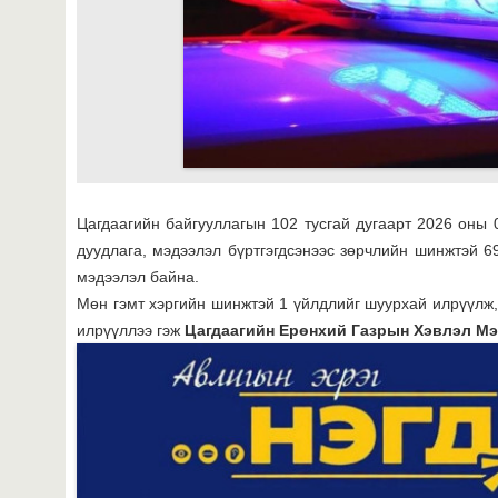
Цагдаагийн байгууллагын 102 тусгай дугаарт 2026 оны 
дуудлага, мэдээлэл бүртгэгдсэнээс зөрчлийн шинжтэй 6
мэдээлэл байна.
Мөн гэмт хэргийн шинжтэй 1 үйлдлийг шуурхай илрүүлж, 
илрүүллээ гэж
Цагдаагийн Ерөнхий Газрын Хэвлэл Мэ