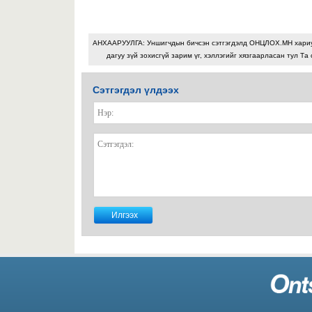
АНХААРУУЛГА: Уншигчдын бичсэн сэтгэгдэлд ОНЦЛОХ.МН хари
дагуу зүй зохисгүй зарим үг, хэллэгийг хязгаарласан тул Та 
Сэтгэгдэл үлдээх