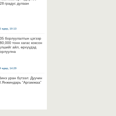
28 градус дулаан
 өдөр, 10:13
35 борлуулалтын цэгээр
80,000 тонн хагас коксон
үлшийг айл, өрхүүдэд
орлуулна
 өдөр, 14:29
инэ уран бүтээл: Дуучин
.Янжиндарь “Аргамжаа”
 өдөр, 14:26