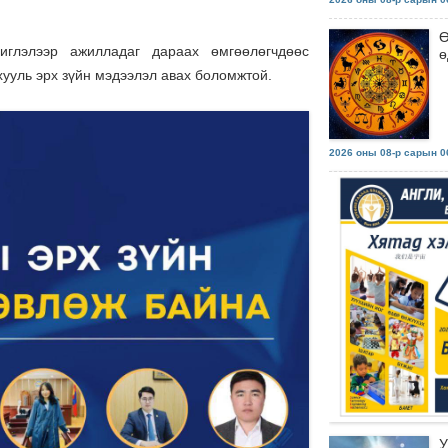
Ө
иглэлээр ажилладаг дараах өмгөөлөгчдөөс
ө
хууль эрх зүйн мэдээлэл авах боломжтой.
2026 оны 08-р сарын 06
У