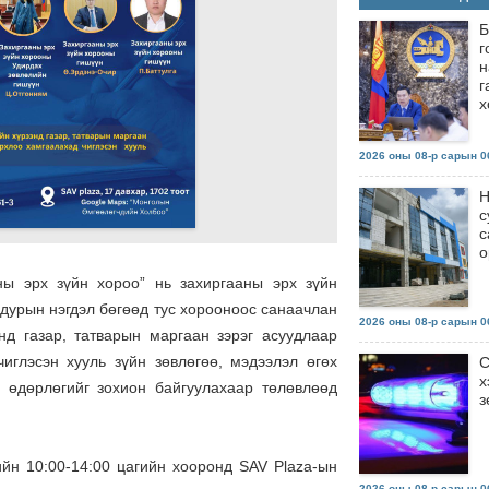
Б
г
н
г
х
2026 оны 08-р сарын 06
Н
с
с
о
ы эрх зүйн хороо” нь захиргааны эрх зүйн
дурын нэгдэл бөгөөд тус хорооноос санаачлан
2026 оны 08-р сарын 06
нд газар, татварын маргаан зэрэг асуудлаар
иглэсэн хууль зүйн зөвлөгөө, мэдээлэл өгөх
С
х
” өдөрлөгийг зохион байгуулахаар төлөвлөөд
з
ийн 10:00-14:00 цагийн хооронд
SAV Plaza
-ын
2026 оны 08-р сарын 06