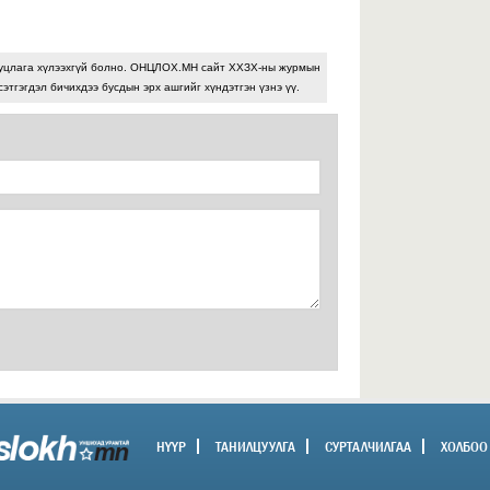
З
х
ш
б
уцлага хүлээхгүй болно. ОНЦЛОХ.МН сайт ХХЗХ-ны журмын
сэтгэгдэл бичихдээ бусдын эрх ашгийг хүндэтгэн үзнэ үү.
2026 оны 07-р сарын 29
У
С
ж
ц
М
у
х
2026 оны 07-р сарын 29
Х
х
Х
а
НҮҮР
ТАНИЛЦУУЛГА
СУРТАЛЧИЛГАА
ХОЛБОО
2026 оны 07-р сарын 29