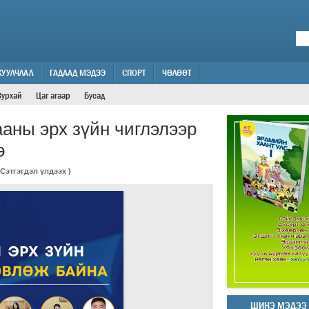
ЖУУЛЧЛАЛ
ГАДААД МЭДЭЭ
СПОРТ
ЧӨЛӨӨТ
Зурхай
Цаг агаар
Бусад
ааны эрх зүйн чиглэлээр
ө
Сэтгэгдэл үлдээх
)
ШИНЭ МЭДЭЭ