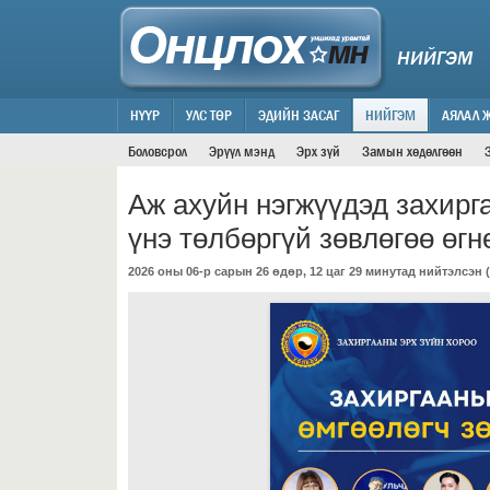
НИЙГЭМ
НҮҮР
УЛС ТӨР
ЭДИЙН ЗАСАГ
НИЙГЭМ
АЯЛАЛ 
Боловсрол
Эрүүл мэнд
Эрх зүй
Замын хөдөлгөөн
Аж ахуйн нэгжүүдэд захирг
үнэ төлбөргүй зөвлөгөө өгн
2026 оны 06-р сарын 26 өдөр, 12 цаг 29 минутад нийтэлсэн (