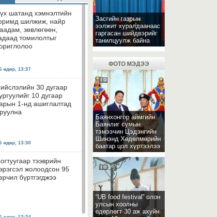
үх шатанд хэмнэлтийн
Засгийн газрын
оримд шилжиж, найр
ээлжит хуралдаанаас
аадам, зөвлөгөөн,
гаргасан шийдвэрийг
адаад томилолтыг
танилцуулж байна
ориглолоо
ФОТО МЭДЭЭ
 өдөр, 13:37
ийслэлийн 30 дугаар
ургуулийг 10 дугаар
арын 1-нд ашиглалтад
руулна
Баянхонгор аймгийн
Баянлиг сумын
тэмээчин Цэдэнгийн
Шинэнд Хөдөлмөрийн
 өдөр, 13:30
баатар цол хүртээлээ
огтуугаар тээврийн
эрэгсэл жолоодсон 95
өрчил бүртгэгджээ
“UB food festival” олон
улсын хоолны
өдөрлөгт 30 аж ахуйн
 өдөр, 13:24