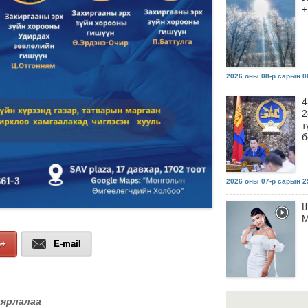
+
2026 оны 08-р сарын 06
4
2
т
б
2026 оны 07-р сарын 29
Ш
М
e+
E-mail
2026 оны 07-р сарын 29
аярлалаа