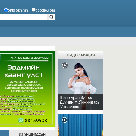
ontslokh.mn
google.com
ВИДЕО МЭДЭЭ
Шинэ уран бүтээл:
Дуучин М.Янжиндарь
“Аргамжаа”
ИХ УНШИГДСАН