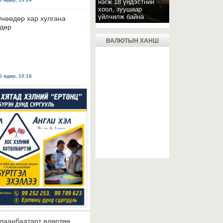
нэгж 18 үндэстний
хоол, зуушаар
үйлчилж байна
нөөдөр хар хулгана
дөр
ВАЛЮТЫН ХАНШ
 өдөр, 10:16
лаанбаатарт өдөртөө