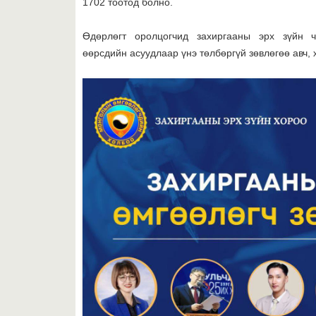
1702 тоотод болно.
Өдөрлөгт оролцогчид захиргааны эрх зүйн ч
өөрсдийн асуудлаар үнэ төлбөргүй зөвлөгөө авч, 