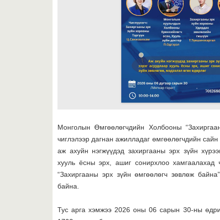
Монголын Өмгөөлөгчдийн Холбооны “Захиргаан
чиглэлээр дагнан ажилладаг өмгөөлөгчдийн сайн 
аж ахуйн нэгжүүдэд захиргааны эрх зүйн хүрээ
хууль ёсны эрх, ашиг сонирхлоо хамгаалахад ч
“Захиргааны эрх зүйн өмгөөлөгч зөвлөж байна
байна.
Тус арга хэмжээ 2026 оны 06 сарын 30-ны өдр