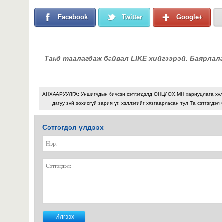
Facebook
Twitter
Google+
Танд таалагдаж байвал LIKE хийгээрэй. Баярлал
АНХААРУУЛГА: Уншигчдын бичсэн сэтгэгдэлд ОНЦЛОХ.МН хариуцлага хү
дагуу зүй зохисгүй зарим үг, хэллэгийг хязгаарласан тул Та сэтгэгдэл
Сэтгэгдэл үлдээх