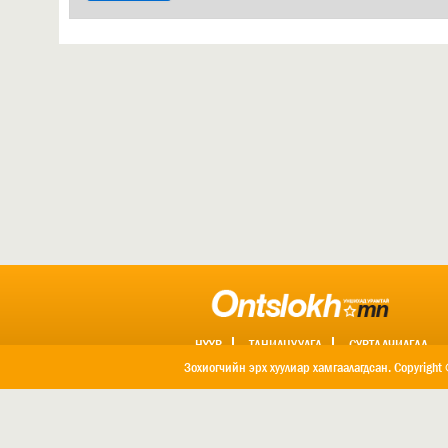
НҮҮР
ТАНИЛЦУУЛГА
СУРТАЛЧИЛГАА
ХОЛБОО БАРИХ
Зохиогчийн эрх хуулиар хамгаалагдсан. Copyright