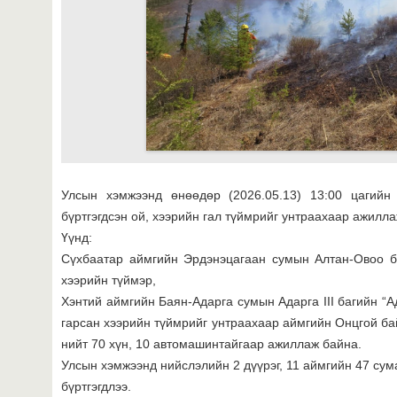
Улсын хэмжээнд өнөөдөр (2026.05.13) 13:00 цагийн
бүртгэгдсэн ой, хээрийн гал түймрийг унтраахаар ажилла
Үүнд:
Сүхбаатар аймгийн Эрдэнэцагаан сумын Алтан-Овоо ба
хээрийн түймэр,
Хэнтий аймгийн Баян-Адарга сумын Адарга III багийн “Ад
гарсан хээрийн түймрийг унтраахаар аймгийн Онцгой ба
нийт 70 хүн, 10 автомашинтайгаар ажиллаж байна.
Улсын хэмжээнд нийслэлийн 2 дүүрэг, 11 аймгийн 47 сум
бүртгэгдлээ.