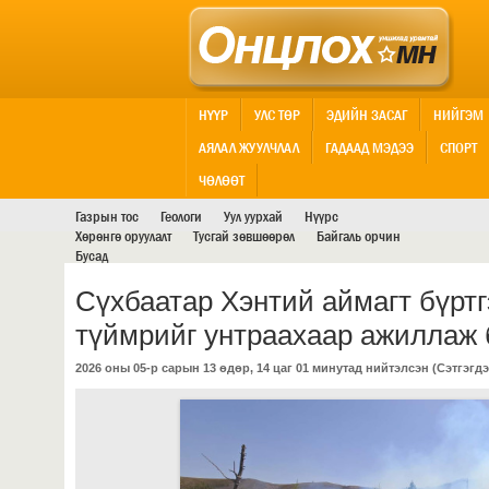
НҮҮР
УЛС ТӨР
ЭДИЙН ЗАСАГ
НИЙГЭМ
АЯЛАЛ ЖУУЛЧЛАЛ
ГАДААД МЭДЭЭ
СПОРТ
АШИГТ МАЛТМАЛ
ЧӨЛӨӨТ
Газрын тос
Геологи
Уул уурхай
Нүүрс
Хөрөнгө оруулалт
Тусгай зөвшөөрөл
Байгаль орчин
Бусад
Сүхбаатар Хэнтий аймагт бүртг
түймрийг унтраахаар ажиллаж 
2026 оны 05-р сарын 13 өдөр, 14 цаг 01 минутад нийтэлсэн (
Сэтгэгдэ