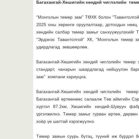
Багахангай-Хөшигийн хөндий чиглэлийн төм
“Монголын төмөр зам” ТӨХК болон “Тавантолгой
2025 оны хөрөнгө оруулалтаар, дотоодын нөөц
хөндийн салбар төмөр замыг санхүүжүүлэхийг Т
“Эрдэнэс Тавантолгой” ХК, “Монголын төмөр з
удирдлагад зөвшөөрлөө.
Багахангай-Хөшигийн хөндий чиглэлийн төмөр 
стандарт, чанарын шаардлагад нийцүүлэн бар
зам” компани хариуцна.
Багахангай-Хөшигийн хөндий чиглэлийн төмө
Багахангай өртөөнөөс салаалж Төв аймгийн Сэ
хүртэл 87.2км, Хөшигийн хөндий-Шувуун фаб
үргэлжилнэ. Төмөр замыг гурван өртөө, дөрвөн
хоёр үе шаттай хэрэгжүүлнэ.
Төмөр замын суурь бүтэц, түүний иж бүрдэл б