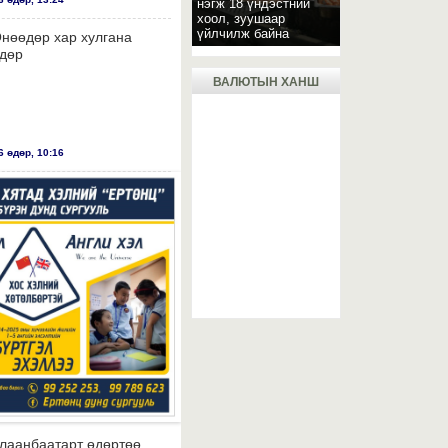
нэгж 18 үндэстний
хоол, зуушаар
үйлчилж байна
нөөдөр хар хулгана
дөр
ВАЛЮТЫН ХАНШ
 өдөр, 10:16
лаанбаатарт өдөртөө