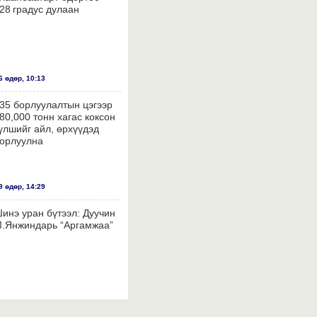
28 градус дулаан
 өдөр, 10:13
35 борлуулалтын цэгээр
80,000 тонн хагас коксон
үлшийг айл, өрхүүдэд
орлуулна
 өдөр, 14:29
инэ уран бүтээл: Дуучин
.Янжиндарь “Аргамжаа”
 өдөр, 14:26