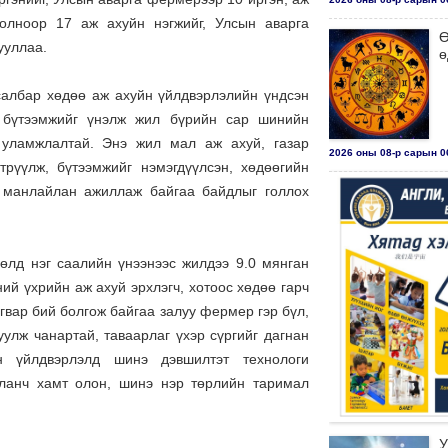
 олноор 17 аж ахуйн нэгжийг, Улсын аварга
Ө
ууллаа.
ө
 салбар хөдөө аж ахуйн үйлдвэрлэлийн үндсэн
 бүтээмжийг үнэлж жил бүрийн сар шинийн
 уламжлалтай. Энэ жил мал аж ахуй, газар
2026 оны 08-р сарын 06
трүүлж, бүтээмжийг нэмэгдүүлсэн, хөдөөгийн
, манлайлан ажиллаж байгаа байдлыг голлох
лд нэг саалийн үнээнээс жилдээ 9.0 мянган
ий үхрийн аж ахуй эрхлэгч, хотоос хөдөө гарч
гвар бий болгож байгаа залуу фермер гэр бүл,
улж чанартай, таваарлаг үхэр сүргийг дагнан
н үйлдвэрлэлд шинэ дэвшилтэт технологи
аланч хамт олон, шинэ нэр төрлийн таримал
У