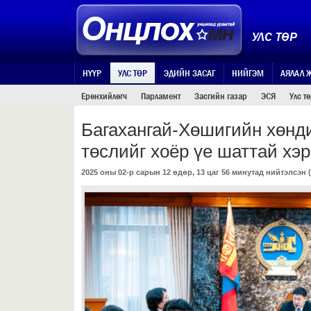
УЛС ТӨР
НҮҮР
УЛС ТӨР
ЭДИЙН ЗАСАГ
НИЙГЭМ
АЯЛАЛ 
Ерөнхийлөгч
Парламент
Засгийн газар
ЭСЯ
Улс т
Багахангай-Хөшигийн хөнд
төслийг хоёр үе шаттай хэ
2025 оны 02-р сарын 12 өдөр, 13 цаг 56 минутад нийтэлсэн (