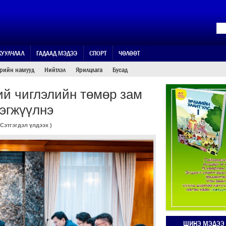
ЖУУЛЧЛАЛ
ГАДААД МЭДЭЭ
СПОРТ
ЧӨЛӨӨТ
өрийн намууд
Нийтлэл
Ярилцлага
Бусад
ий чиглэлийн төмөр зам
рэгжүүлнэ
Сэтгэгдэл үлдээх
)
ШИНЭ МЭДЭЭ