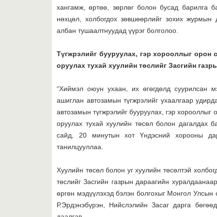
хангамж, өртөө, зөрлөг болон бусад барилга 
нөхцөл, холбогдох зөвшөөрлийг зохих журмын 
албан тушаалтнуудад үүрэг болголоо.
Т
үгжрэлийг бууруулах, гэр хорооллыг орон 
оруулах тухай хуулийн төс
лийг Засгийн газр
“Хиймэл оюун ухаан, их өгөгдөлд суурилсан м
ашиглан автозамын түгжрэлийг ухаалгаар удирд
автозамын түгжрэлийг бууруулах, гэр хорооллыг о
оруулах тухай хуулийн төсөл болон дагалдах б
сайд, 20 минутын хот Үндэсний хорооны дар
танилцууллаа.
Хуулийн төсөл болон уг хуулийн төсөлтэй холбог
төслийг Засгийн газрын дараагийн хуралдаанаа
өргөн мэдүүлэхэд бэлэн болгохыг Монгол Улсын 
Р.Эрдэнэбүрэн, Нийслэлийн Засаг дарга бөгөө
даалгав.