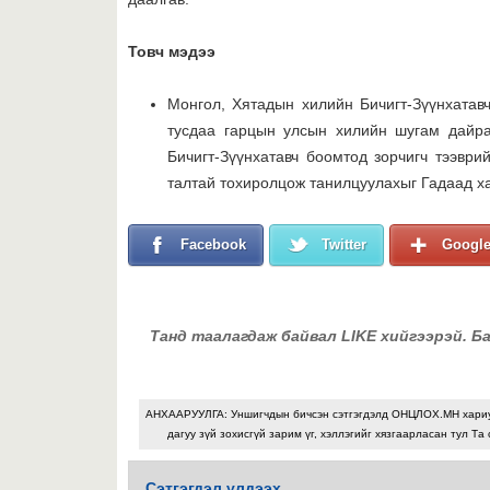
Товч мэдээ
Монгол, Хятадын хилийн Бичигт-Зүүнхатав
тусдаа гарцын улсын хилийн шугам дайра
Бичигт-Зүүнхатавч боомтод зорчигч тээври
талтай тохиролцож танилцуулахыг Гадаад х
Facebook
Twitter
Googl
Танд таалагдаж байвал LIKE хийгээрэй. Б
АНХААРУУЛГА: Уншигчдын бичсэн сэтгэгдэлд ОНЦЛОХ.МН хари
дагуу зүй зохисгүй зарим үг, хэллэгийг хязгаарласан тул Та 
Сэтгэгдэл үлдээх