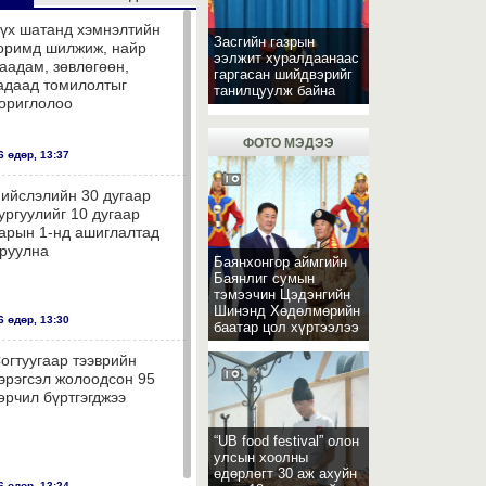
үх шатанд хэмнэлтийн
Засгийн газрын
оримд шилжиж, найр
ээлжит хуралдаанаас
аадам, зөвлөгөөн,
гаргасан шийдвэрийг
адаад томилолтыг
танилцуулж байна
ориглолоо
ФОТО МЭДЭЭ
 өдөр, 13:37
ийслэлийн 30 дугаар
ургуулийг 10 дугаар
арын 1-нд ашиглалтад
руулна
Баянхонгор аймгийн
Баянлиг сумын
тэмээчин Цэдэнгийн
Шинэнд Хөдөлмөрийн
 өдөр, 13:30
баатар цол хүртээлээ
огтуугаар тээврийн
эрэгсэл жолоодсон 95
өрчил бүртгэгджээ
“UB food festival” олон
улсын хоолны
өдөрлөгт 30 аж ахуйн
 өдөр, 13:24