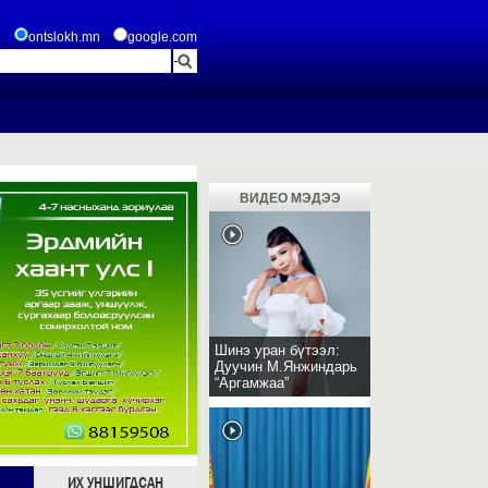
ontslokh.mn
google.com
ВИДЕО МЭДЭЭ
Шинэ уран бүтээл:
Дуучин М.Янжиндарь
“Аргамжаа”
ИХ УНШИГДСАН