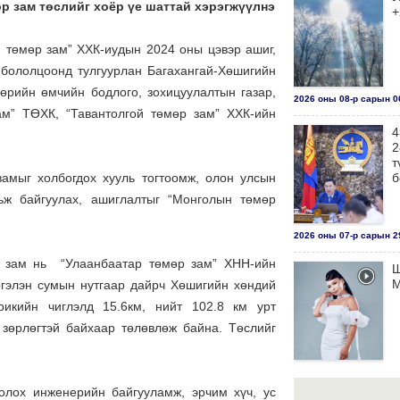
өр зам төслийг
хоёр үе шаттай хэрэгжүүлнэ
+
 төмөр зам” ХХК-иудын 2024 оны цэвэр ашиг,
 бололцоонд тулгуурлан Багахангай-Хөшигийн
өрийн өмчийн бодлого, зохицуулалтын газар,
2026 оны 08-р сарын 06
ам” ТӨХК, “Тавантолгой төмөр зам” ХХК-ийн
4
2
т
замыг холбогдох хууль тогтоомж, олон улсын
б
ьж байгуулах, ашиглалтыг “Монголын төмөр
2026 оны 07-р сарын 29
р зам нь “Улаанбаатар төмөр зам” ХНН-ийн
Ш
М
ргэлэн сумын нутгаар дайрч Хөшигийн хөндий
рикийн чиглэлд 15.6км, нийт 102.8 км урт
 зөрлөгтэй байхаар төлөвлөж байна. Төслийг
2026 оны 07-р сарын 29
олох инженерийн байгууламж, эрчим хүч, ус