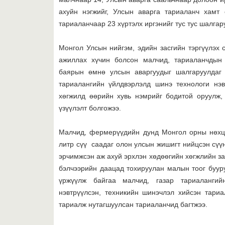
ахуйн нэгжийг, Улсын аварга тариаланч хамт
тариаланчаар 23 хүртэлх иргэнийг тус тус шалгар
Монгол Улсын нийгэм, эдийн засгийн тэргүүлэх
ажиллах хүчин болсон малчид, тариаланчдын
баярын өмнө улсын аваргуудыг шалгаруулдаг
тариалангийн үйлдвэрлэлд шинэ технологи нэв
хөгжилд өөрийн хувь нэмрийг бодитой оруулж
үзүүлэлт болгожээ.
Малчид, фермерүүдийн дунд Монгол орны нөхцө
литр сүү саадаг олон улсын жишигт нийцсэн сүүн
эрчимжсэн аж ахуй эрхлэн хөдөөгийн хөгжлийн за
бэлчээрийн даацад тохируулан малын тоог бууру
үржүүлж байгаа малчид, газар тариалангий
нэвтрүүлсэн, техникийн шинэчлэл хийсэн тари
тариалж нутагшуулсан тариаланчид багтжээ.