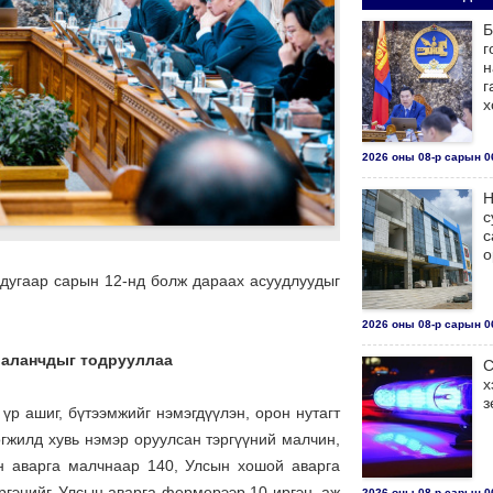
Б
г
н
г
х
2026 оны 08-р сарын 06
Н
с
с
о
рдугаар сарын 12-нд болж дараах асуудлуудыг
2026 оны 08-р сарын 06
иаланчдыг тодрууллаа
С
х
з
үр ашиг, бүтээмжийг нэмэгдүүлэн, орон нутагт
гжилд хувь нэмэр оруулсан тэргүүний малчин,
н аварга малчнаар 140, Улсын хошой аварга
гэнийг, Улсын аварга фермерээр 10 иргэн, аж
2026 оны 08-р сарын 06