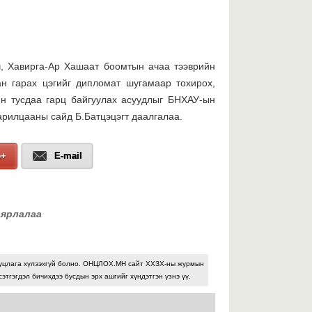
Б
т
х
г
с
ч, Хавирга-Ар Хашаат боомтын ачаа тээврийн
н гарах цэгийг дипломат шугамаар тохирох,
2026 оны 07-р сарын 29
йн тусдаа гарц байгуулах асуудлыг БНХАУ-ын
арилцааны сайд Б.Батцэцэгт даалгалаа.
С
х
з
e+
E-mail
2026 оны 07-р сарын 29
аярлалаа
Ө
уцлага хүлээхгүй болно. ОНЦЛОХ.МН сайт ХХЗХ-ны журмын
сэтгэгдэл бичихдээ бусдын эрх ашгийг хүндэтгэн үзнэ үү.
2026 оны 07-р сарын 29