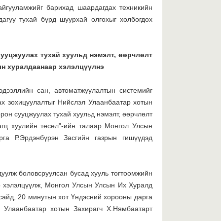
З
байгууламжийг барихад шаардагдах техникийн
х
дагуу тухай бүрд шуурхай олгохыг холбогдох
ш
б
сууцжуулах тухай хуульд нэмэлт, өөрчлөлт
2026 оны 07-р сарын 29
ын хуралдаанаар хэлэлцүүлнэ
У
С
эдээллийн сан, автоматжуулалтын системийг
ж
ах зохицуулалтыг Нийслэл Улаанбаатар хотын
ц
М
рон сууцжуулах тухай хуульд нэмэлт, өөрчлөлт
у
агц хуулийн төсөл”-ийн талаар Монгол Улсын
х
га Р.Эрдэнбүрэн Засгийн газрын гишүүдэд
2026 оны 07-р сарын 29
Х
х
дуулж боловсруулсан бусад хууль тогтоомжийн
Х
а
р хэлэлцүүлж, Монгол Улсын Улсын Их Хуралд
сайд, 20 минутын хот Үндэсний хорооны дарга
д Улаанбаатар хотын Заxирагч Х.Нямбаатарт
2026 оны 07-р сарын 29