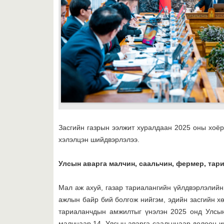
Засгийн газрын ээлжит хуралдаан 2025 оны хоё
хэлэлцэн шийдвэрлэлээ.
Улсын аварга малчин, саальчин,
фермер, тар
Мал аж ахуй, газар тариалангийн үйлдвэрлэлийн 
ажлын байр бий болгож нийгэм, эдийн засгийн хө
тариаланчдын амжилтыг үнэлэн 2025 онд Улсы
малчнаар 14, Улсын аварга саальчнаар долоон ир