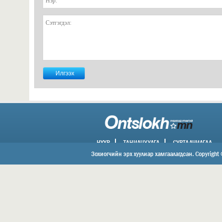
НҮҮР
ТАНИЛЦУУЛГА
СУРТАЛЧИЛГАА
ХОЛБОО БАРИХ
Зохиогчийн эрх хуулиар хамгаалагдсан. Copyright