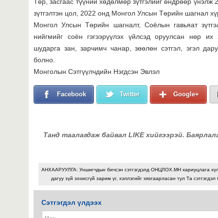
Төр, засгаас түүний хөдөлмөр зүтгэлийг өндрөөр үнэлж
зүтгэлтэн цол, 2022 онд Монгол Улсын Төрийн шагнал хү
Монгол Улсын Төрийн шагналт, Соёлын гавьяат зүтгэ
нийгмийг соён гэгээрүүлэх үйлсэд оруулсан нөр их 
шударга зан, зарчимч чанар, зөөлөн сэтгэл, эгэл да
болно.
Монголын Сэтгүүлчдийн Нэгдсэн Эвлэл
Facebook
Twitter
Google+
Танд таалагдаж байвал LIKE хийгээрэй. Баярлал
АНХААРУУЛГА: Уншигчдын бичсэн сэтгэгдэлд ОНЦЛОХ.МН хариуцлага хү
дагуу зүй зохисгүй зарим үг, хэллэгийг хязгаарласан тул Та сэтгэгдэл
Сэтгэгдэл үлдээх