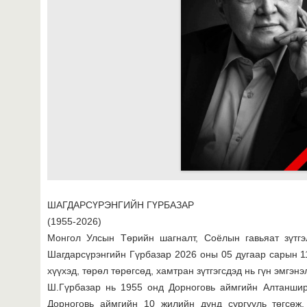
ШАГДАРСҮРЭНГИЙН ГҮРБАЗАР
(1955-2026)
Монгол Улсын Төрийн шагналт, Соёлын гавьяат зүтгэл
Шагдарсүрэнгийн Гүрбазар 2026 оны 05 дугаар сарын 11
хүүхэд, төрөл төрөгсөд, хамтран зүтгэгсдэд нь гүн эмгэн
Ш.Гүрбазар нь 1955 онд Дорноговь аймгийн Алтаншир
Дорноговь аймгийн 10 жилийн дунд сургууль төгсөж