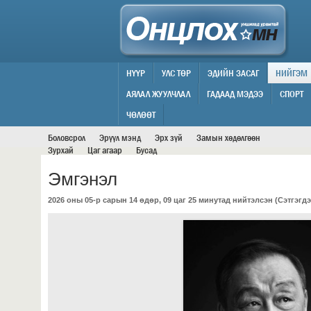
НҮҮР
УЛС ТӨР
ЭДИЙН ЗАСАГ
НИЙГЭМ
АЯЛАЛ ЖУУЛЧЛАЛ
ГАДААД МЭДЭЭ
СПОРТ
НИЙГЭМ
ЧӨЛӨӨТ
Боловсрол
Эрүүл мэнд
Эрх зүй
Замын хөдөлгөөн
Зурхай
Цаг агаар
Бусад
Эмгэнэл
2026 оны 05-р сарын 14 өдөр, 09 цаг 25 минутад нийтэлсэн (
Сэтгэгдэ