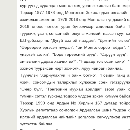
сургуульд суралцан монгол хэл, уран зохиолын багш мэ
Тэрээр 1977-1978 онд Монголын Зохиолчдын эвлэлийн 
зохиолын ажилтан, 1978-2018 онд Монголын үндэсний ол
2018 оноос чөлөөт уран бүтээлчээр ажиллаж байв. Т
туурвиж, үзэгч, сонсогчийн оюуны мэлмийг нээсэн суут сэ
Ш.Гүрбазар нь “Дугуй хээтэй наадам”, “Домгийн өглөө”
“Өөрөөдөө эргэсэн нүүдэл”, “Би Монголоороо гоёдог”, 
үнэртэй салхи”, “Бодь гөрөөсний зүүд”, “Сэрүүн зүүд”,
хичээлийн дараа хаачих вэ?”, “Надаар тоглосон хайр”, “
зохиол туурвисан нэрт зохиолч, яруу найрагч байлаа.
Түүнчлэн “Хариулахгүй ч байж болно”, “Говийн ганц ай
үзэгч, сонсогчдын талархлыг хүлээсэн соён гэгээрүүлэ
“Өнөр бүл”, “Тэнгэрийн муухай арилдаг” зэрэг уран 
түмний сэтгэл зүрхэнд тодоор үлдсэн эрхэм хүмүүн байс
Тэрээр 1990 онд Ардын Их Хурлын 167 дугаар тойр
Хурлын депутатаар сонгогдон Ардчилсан шинэ Үндсэн ху
иргэний ардчилсан нийгмийг цогцлоон хөгжүүлэхэд үнэт
зүтгэлтэн байлаа.