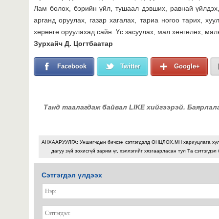
Лам болох, бэрийн үйл, тушаал дэвших, равнай үйлдэх, 
арганд оруулах, газар хагалах, тариа ногоо тарих, хуу
хөрөнгө оруулахад сайн. Үс засуулах, мал хөнгөлөх, малы
Зурхайч Д. Цогтбаатар
Facebook
Twitter
Google+
Танд таалагдаж байвал LIKE хийгээрэй. Баярлал
АНХААРУУЛГА: Уншигчдын бичсэн сэтгэгдэлд ОНЦЛОХ.МН хариуцлага хү
дагуу зүй зохисгүй зарим үг, хэллэгийг хязгаарласан тул Та сэтгэгдэл
Сэтгэгдэл үлдээх