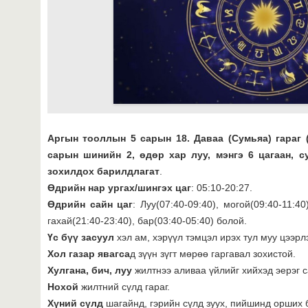
Аргын тооллын 5 сарын 18. Даваа (Сумьяа) гараг 
сарын шинийн 2, өдөр хар луу, мэнгэ 6 цагаан, с
зохилдох барилдлагат
.
Өдрийн нар ургах/шингэх цаг
: 05:10-20:27.
Өдрийн сайн цаг
: Луу(07:40-09:40), могой(09:40-11:40)
гахай(21:40-23:40), бар(03:40-05:40) болой.
Үс бүү засуул
хэл ам, хэрүүл тэмцэл ирэх тул муу цээрл
Хол газар явагса
д зүүн зүгт мөрөө гаргавал зохистой.
Хулгана, бич, луу
жилтнээ аливаа үйлийг хийхэд эерэг с
Нохой
жилтний сүлд гараг.
Хүний сүлд
шагайнд, гэрийн сүлд зуух, пийшинд орших 