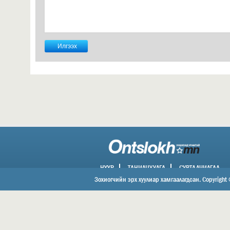
НҮҮР
ТАНИЛЦУУЛГА
СУРТАЛЧИЛГАА
ХОЛБОО БАРИХ
Зохиогчийн эрх хуулиар хамгаалагдсан. Copyright