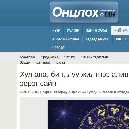
НҮҮР
УЛС ТӨР
ЭДИЙН ЗАСАГ
НИЙГЭМ
АЯЛАЛ ЖУУЛЧЛАЛ
ГАДААД МЭДЭЭ
СПОРТ
НИЙГЭМ
ЧӨЛӨӨТ
Боловсрол
Эрүүл мэнд
Эрх зүй
Замын хөдөлгөөн
Зурхай
Цаг агаар
Бусад
Хулгана, бич, луу жилтнээ али
эерэг сайн
2026 оны 05-р сарын 18 өдөр, 09 цаг 25 минутад нийтэлсэн (
Сэтгэгдэ