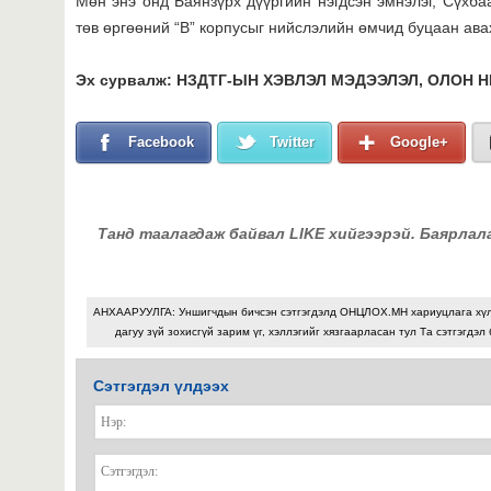
Мөн энэ онд Баянзүрх дүүргийн нэгдсэн эмнэлэг, Сүхба
төв өргөөний “В” корпусыг нийслэлийн өмчид буцаан ава
Эх сурвалж: НЗДТГ-ЫН ХЭВЛЭЛ МЭДЭЭЛЭЛ, ОЛОН 
Facebook
Twitter
Google+
Танд таалагдаж байвал LIKE хийгээрэй. Баярлал
АНХААРУУЛГА: Уншигчдын бичсэн сэтгэгдэлд ОНЦЛОХ.МН хариуцлага хү
дагуу зүй зохисгүй зарим үг, хэллэгийг хязгаарласан тул Та сэтгэгдэл
Сэтгэгдэл үлдээх