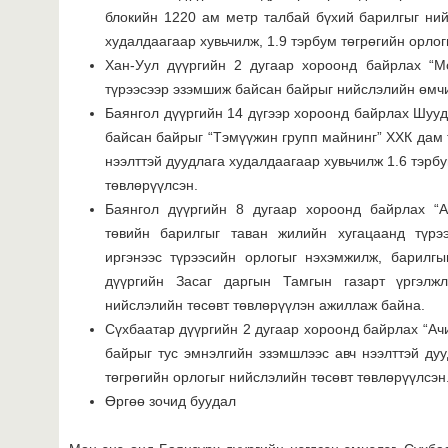
блокийн 1220 ам метр талбай бүхий барилгыг ний
худалдаагаар хувьчилж, 1.9 тэрбум төгрөгийн орлог
Хан-Уул дүүргийн 2 дугаар хороонд байрлах “М
түрээсээр эзэмшиж байсан байрыг нийслэлийн өмчи
Баянгол дүүргийн 14 дүгээр хороонд байрлах Шууд
байсан байрыг “Тэмүүжин групп майнинг” ХХК дам 
нээлттэй дуудлага худалдаагаар хувьчилж 1.6 тэрб
төвлөрүүлсэн.
Баянгол дүүргийн 8 дугаар хороонд байрлах “
төвийн барилгыг таван жилийн хугацаанд түрэ
иргэнээс түрээсийн орлогыг нэхэмжилж, барилгы
дүүргийн Засаг даргын Тамгын газарт үргэлжл
нийслэлийн төсөвт төвлөрүүлэн ажиллаж байна.
Сүхбаатар дүүргийн 2 дугаар хороонд байрлах “Ач
байрыг тус эмнэлгийн эзэмшлээс авч нээлттэй дуу
төгрөгийн орлогыг нийслэлийн төсөвт төвлөрүүлсэн
Өргөө зочид буудал