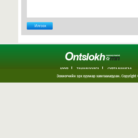
НҮҮР
ТАНИЛЦУУЛГА
СУРТАЛЧИЛГАА
ХОЛБОО БАРИХ
Зохиогчийн эрх хуулиар хамгаалагдсан. Copyright