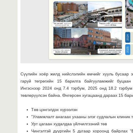
Сүүлийн хоёр жилд нийслэлийн өмчийг хууль бусаар э
гаруй төгрөгийн 15 барилга байгууламжийг буцаан
Ингэснээр 2024 онд 7.4 тэрбум, 2025 онд 18.2 тэрбум
төвлөрүүлсэн байна. Өнгөрсөн хугацаанд дараах 15 бари
Төв цэнгэлдэх хүрээлэн
“Уламжлалт анагаах ухааны элэг судлалын клиник 
Урт цагаан худалдаа үйлчилгээний төв
Чингэлтэй дүүргийн 5 дугаар хороонд байрлах “