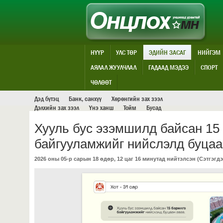
НҮҮР
УЛС ТӨР
ЭДИЙН ЗАСАГ
НИЙГЭМ
АЯЛАЛ ЖУУЛЧЛАЛ
ГАДААД МЭДЭЭ
СПОРТ
ЭДИЙН ЗАСАГ
ЧӨЛӨӨТ
Дэд бүтэц
Банк, санхүү
Хөрөнгийн зах зээл
Дэлхийн зах зээл
Үнэ ханш
Тойм
Бусад
Хууль бус эзэмшилд байсан 15
байгууламжийг нийслэлд буцаа
2026 оны 05-р сарын 18 өдөр, 12 цаг 16 минутад нийтэлсэн (
Сэтгэгдэ