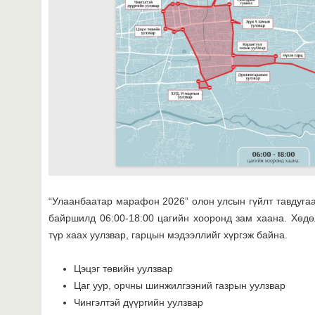
“Улаанбаатар марафон 2026” олон улсын гүйлт тавдугаа
байршилд 06:00-18:00 цагийн хооронд зам хаана. Хөдө
түр хаах уулзвар, гарцын мэдээллийг хүргэж байна.
Цэцэг төвийн уулзвар
Цаг уур, орчны шинжилгээний газрын уулзвар
Чингэлтэй дүүргийн уулзвар