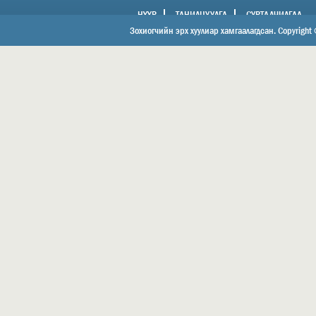
НҮҮР
ТАНИЛЦУУЛГА
СУРТАЛЧИЛГАА
ХОЛБОО БАРИХ
Зохиогчийн эрх хуулиар хамгаалагдсан. Copyright