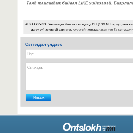
Танд таалагдаж байвал LIKE хийгээрэй. Баярлал
АНХААРУУЛГА: Уншигчдын бичсэн сэтгэгдэлд ОНЦЛОХ.МН хариуцлага хү
дагуу зүй зохисгүй зарим үг, хэллэгийг хязгаарласан тул Та сэтгэгдэл
Сэтгэгдэл үлдээх