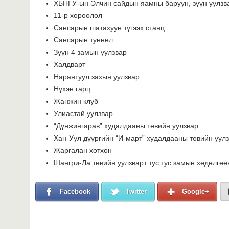
ХБНГУ-ын Элчин сайдын яамны баруун, зүүн уулзв
11-р хороолол
Сансарын шатахуун түгээх станц
Сансарын туннел
Зүүн 4 замын уулзвар
Халдварт
Нарантуул захын уулзвар
Нүхэн гарц
Жанжин клуб
Улиастай уулзвар
“Дүнжингарав” худалдааны төвийн уулзвар
Хан-Уул дүүргийн “И-март” худалдааны төвийн уул
Жаргалан хотхон
Шангри-Ла төвийн уулзварт тус тус замын хөдөлгөө
Facebook
Twitter
Google+