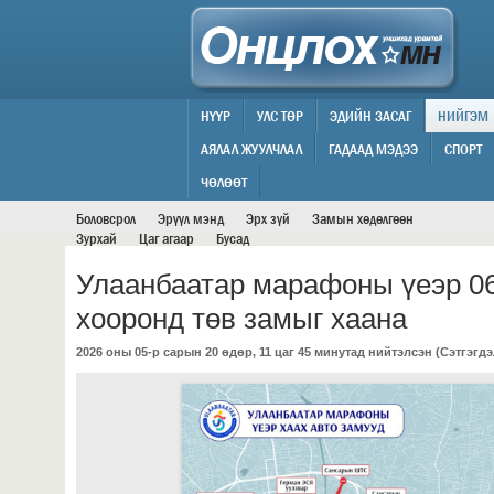
НҮҮР
УЛС ТӨР
ЭДИЙН ЗАСАГ
НИЙГЭМ
АЯЛАЛ ЖУУЛЧЛАЛ
ГАДААД МЭДЭЭ
СПОРТ
НИЙГЭМ
ЧӨЛӨӨТ
Боловсрол
Эрүүл мэнд
Эрх зүй
Замын хөдөлгөөн
Зурхай
Цаг агаар
Бусад
Улаанбаатар марафоны үеэр 06
хооронд төв замыг хаана
2026 оны 05-р сарын 20 өдөр, 11 цаг 45 минутад нийтэлсэн (
Сэтгэгдэ