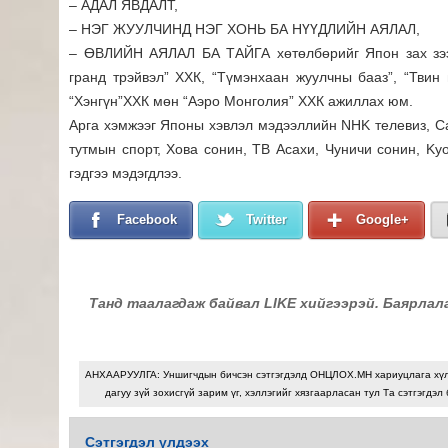
– АДАЛ ЯВДАЛТ,
– НЭГ ЖУУЛЧИНД НЭГ ХОНЬ БА НҮҮДЛИЙН АЯЛАЛ,
– ӨВЛИЙН АЯЛАЛ БА ТАЙГА хөтөлбөрийг Япон зах зээ
гранд трэйвэл” ХХК, “Түмэнхаан жуулчны бааз”, “Твин 
“Хэнгүн”ХХК мөн “Аэро Монголия” ХХК ажиллах юм.
Арга хэмжээг Японы хэвлэл мэдээллийн NHK телевиз, Са
тутмын спорт, Хова сонин, ТВ Асахи, Чуничи сонин, K
гэдгээ мэдэгдлээ.
Facebook
Twitter
Google+
Танд таалагдаж байвал LIKE хийгээрэй. Баярлал
АНХААРУУЛГА: Уншигчдын бичсэн сэтгэгдэлд ОНЦЛОХ.МН хариуцлага хү
дагуу зүй зохисгүй зарим үг, хэллэгийг хязгаарласан тул Та сэтгэгдэл
Сэтгэгдэл үлдээх