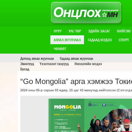
НҮҮР
УЛС ТӨР
ЭДИЙН ЗАСАГ
НИЙГЭМ
АЯЛАЛ ЖУУЛЧЛАЛ
ГАДААД МЭДЭЭ
СПОРТ
АЯЛАЛ ЖУУЛЧЛАЛ
ЧӨЛӨӨТ
Дотоод аялал жуулчлал
Гадаад аялал жуулчлал
Эвентүүд
Үзэсгэлэнт газрууд
Нислэгийн мэдээ
Бусад
“Go Mongolia” арга хэмжээ Токи
2024 оны 05-р сарын 03 өдөр, 15 цаг 43 минутад нийтэлсэн (
Сэтгэгдэ