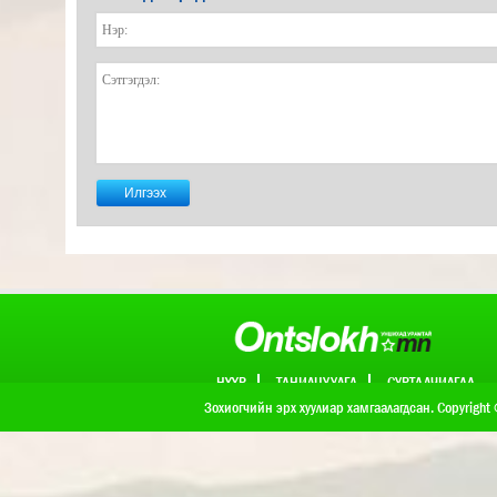
НҮҮР
ТАНИЛЦУУЛГА
СУРТАЛЧИЛГАА
ХОЛБОО БАРИХ
Зохиогчийн эрх хуулиар хамгаалагдсан. Copyright