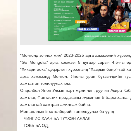
“Монголд зочлох жил” 2023-2025 арга хэмжээний хүрээн
“Go Mongolia” арга хэмжээг 5 дугаар сарын 4,5-ны 
“Хикаригаока” цэцэрлэгт хүрээлэнд “Хаврын баяр”-тай ха
арга хэмжээнд Монгол, Японы уран бүтээлчдийн тус
хамтатган толилуулах юм.
Онцолбол Япон Улсын нэрт жүжигчин, дуучин Акира Ко
хамтлаг, Фантастик продакшны жүжигчин Б.Барслхагва, д
хамтлагтай хамтран ажиллаж байна.
Мөн аяллын 5 хөтөлбөрийг танилцуулах ба үүнд
– ЧИНГИС ХААН БА ТҮҮХЭН АЯЛАЛ,
– ГОВЬ БА ОД,