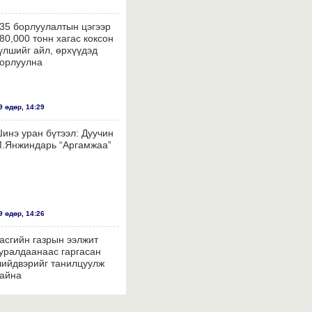
35 борлуулалтын цэгээр
80,000 тонн хагас коксон
үлшийг айл, өрхүүдэд
орлуулна
 өдөр, 14:29
инэ уран бүтээл: Дуучин
.Янжиндарь “Аргамжаа”
 өдөр, 14:26
асгийн газрын ээлжит
уралдаанаас гаргасан
ийдвэрийг танилцуулж
айна