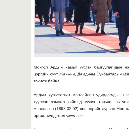
Монгол Ардын намыг үүсгэн байгуулагчдын нэг
цэргийн суут Жанжин, Дамдины Сүхбаатарын мэн
тохиож байна.
Ардын хувьсгалын манлайлан удирдагчдын нэ
туулсан замнал хийгээд түүхэн гавьяаг нь ү
мэндэлсэн (1893.02.02) энэ өдрийг дурсан Монг
өргөж, хүндэтгэл үзүүллээ.