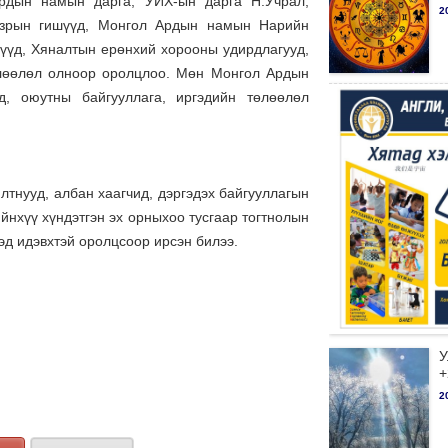
Ардын намын дарга, УИХ-ын дарга Н.Учрал,
2
газрын гишүүд, Монгол Ардын намын Нарийн
өхүүд, Хяналтын ерөнхий хорооны удирдлагууд,
өлөөлөл олноор оролцлоо. Мөн Монгол Ардын
уд, оюутны байгууллага, иргэдийн төлөөлөл
тнууд, албан хаагчид, дэргэдэх байгууллагын
нхүү хүндэтгэн эх орныхоо тусгаар тогтнолын
эхэд идэвхтэй оролцсоор ирсэн билээ.
У
+
2