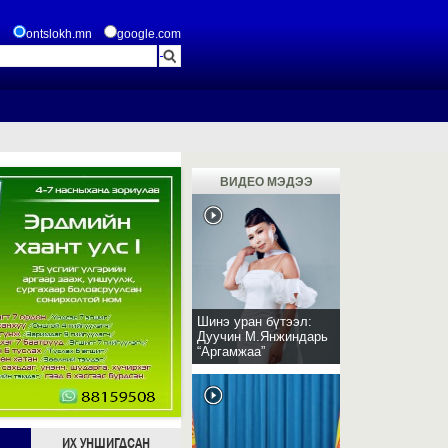
ontslokh.mn
google.com
ВИДЕО МЭДЭЭ
Шинэ уран бүтээл:
Дуучин М.Янжиндарь
“Аргамжаа”
ИХ УНШИГДСАН