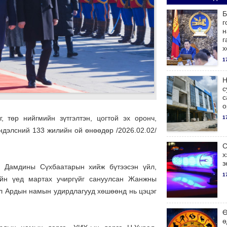
Б
г
н
г
х
1
Н
с
с
о
, төр нийгмийн зүтгэлтэн, цогтой эх оронч,
1
дэлсний 133 жилийн ой өнөөдөр /2026.02.02/
С
х
з
г Дамдины Сүхбаатарын хийж бүтээсэн үйл,
1
еийн үед мартах учиргүйг сануулсан Жанжны
ол Ардын намын удирдлагууд хөшөөнд нь цэцэг
Ө
ө