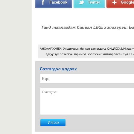
Facebook
Twitter
Googl
Танд таалагдаж байвал LIKE хийгээрэй. Б
АНХААРУУЛГА: Уншигчдын бичсэн сэтгэгдэлд ОНЦЛОХ.МН хари
дагуу зүй зохисгүй зарим үг, хэллэгийг хязгаарласан тул Та 
Сэтгэгдэл үлдээх