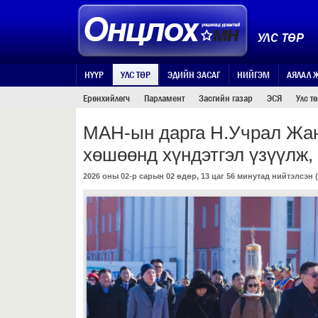
УЛС ТӨР
НҮҮР
УЛС ТӨР
ЭДИЙН ЗАСАГ
НИЙГЭМ
АЯЛАЛ 
Ерөнхийлөгч
Парламент
Засгийн газар
ЭСЯ
Улс т
МАН-ын дарга Н.Учрал Жа
хөшөөнд хүндэтгэл үзүүлж,
2026 оны 02-р сарын 02 өдөр, 13 цаг 56 минутад нийтэлсэн (