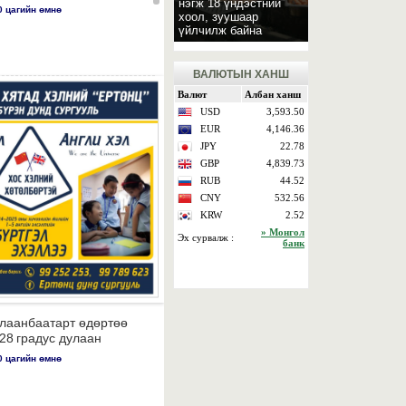
нэгж 18 үндэстний
0 цагийн өмнө
хоол, зуушаар
үйлчилж байна
ВАЛЮТЫН ХАНШ
лаанбаатарт өдөртөө
28 градус дулаан
0 цагийн өмнө