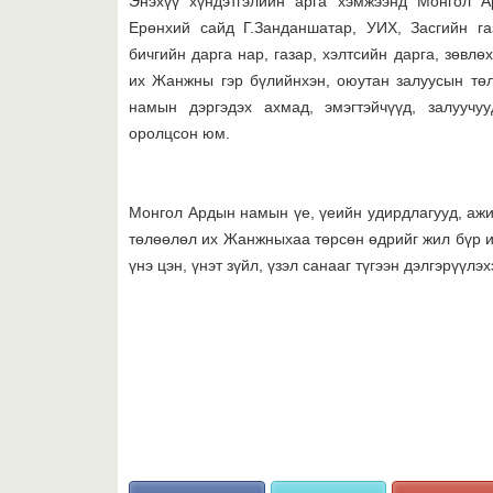
Энэхүү хүндэтгэлийн арга хэмжээнд Монгол 
Ерөнхий сайд Г.Занданшатар, УИХ, Засгийн 
бичгийн дарга нар, газар, хэлтсийн дарга, зөвл
их Жанжны гэр бүлийнхэн, оюутан залуусын т
намын дэргэдэх ахмад, эмэгтэйчүүд, залуучу
оролцсон юм.
Монгол Ардын намын үе, үеийн удирдлагууд, ажил
төлөөлөл их Жанжныхаа төрсөн өдрийг жил бүр ий
үнэ цэн, үнэт зүйл, үзэл санааг түгээн дэлгэрүүл