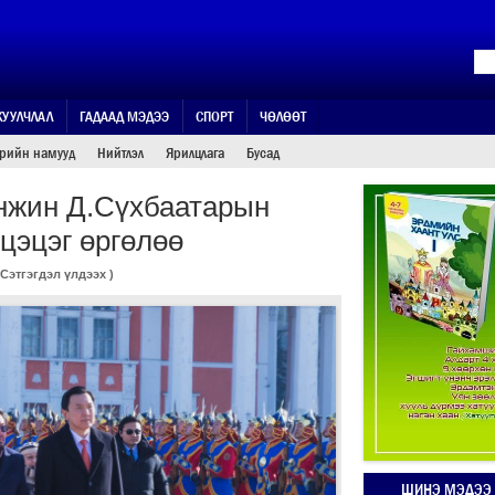
ЖУУЛЧЛАЛ
ГАДААД МЭДЭЭ
СПОРТ
ЧӨЛӨӨТ
өрийн намууд
Нийтлэл
Ярилцлага
Бусад
нжин Д.Сүхбаатарын
 цэцэг өргөлөө
Сэтгэгдэл үлдээх
)
ШИНЭ МЭДЭЭ