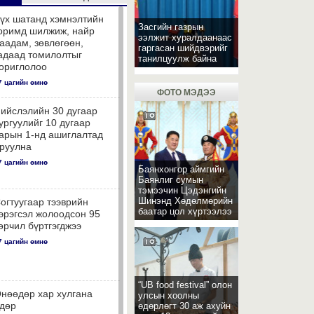
үх шатанд хэмнэлтийн
Засгийн газрын
оримд шилжиж, найр
ээлжит хуралдаанаас
аадам, зөвлөгөөн,
гаргасан шийдвэрийг
адаад томилолтыг
танилцуулж байна
ориглолоо
7 цагийн өмнө
ФОТО МЭДЭЭ
ийслэлийн 30 дугаар
ургуулийг 10 дугаар
арын 1-нд ашиглалтад
руулна
7 цагийн өмнө
Баянхонгор аймгийн
Баянлиг сумын
тэмээчин Цэдэнгийн
Шинэнд Хөдөлмөрийн
огтуугаар тээврийн
баатар цол хүртээлээ
эрэгсэл жолоодсон 95
өрчил бүртгэгджээ
7 цагийн өмнө
“UB food festival” олон
нөөдөр хар хулгана
улсын хоолны
дөр
өдөрлөгт 30 аж ахуйн