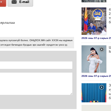
e+
E-mail
4
2
т
б
аярлалаа
2026 оны 07-р сарын 29
уцлага хүлээхгүй болно. ОНЦЛОХ.МН сайт ХХЗХ-ны журмын
сэтгэгдэл бичихдээ бусдын эрх ашгийг хүндэтгэн үзнэ үү.
Ш
М
2026 оны 07-р сарын 29
З
х
ш
б